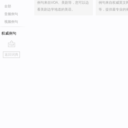
例句来自VOA、美剧等，您可以边
例句来自权威英文
全部
看美剧边学地道的美语。
等，提供最专业的
音频例句
视频例句
权威例句
go
返回词典
top