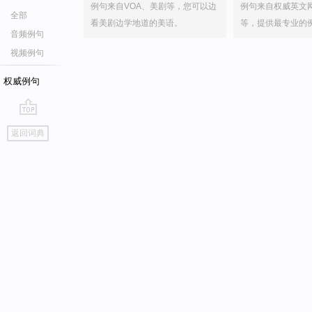
例句来自VOA、美剧等，您可以边
例句来自权威英文
全部
看美剧边学地道的美语。
等，提供最专业的
音频例句
视频例句
权威例句
go
返回词典
top