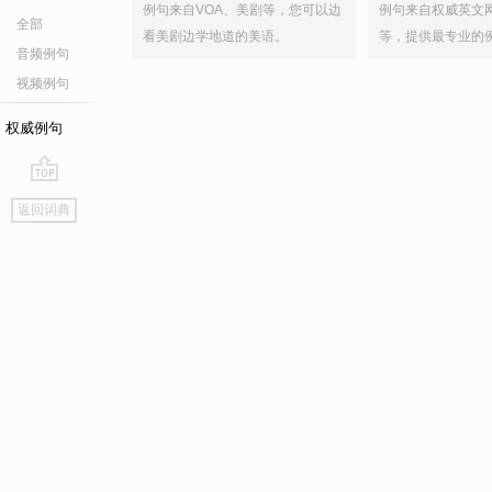
例句来自VOA、美剧等，您可以边
例句来自权威英文
全部
看美剧边学地道的美语。
等，提供最专业的
音频例句
视频例句
权威例句
go
返回词典
top