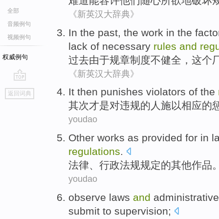
难道能
容许
他们
随心所欲
地
破坏
全部
《新英汉大辞典》
音频例句
In the past
,
the
work
in
the
facto
视频例句
lack
of necessary
rules
and
regu
权威例句
过去
由于
规章
制度
不
健全，
这个
《新英汉大辞典》
go
It then
punishes
violators
of the
返回词典
top
其次
才是对
违规
的人施以相应的
youdao
Other
works
as
provided
for in
l
regulations
.
法律
、
行政
法规
规定
的
其他
作品
youdao
observe
laws
and
administrative
submit to
supervision
;