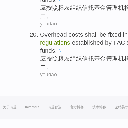
应
按照
粮农
组织
信托
基金
管理
机
用
。
youdao
Overhead costs
shall be
fixed
i
regulations
established
by FAO'
funds
.
应
按照
粮农
组织
信托
基金
管理
机
用
。
youdao
关于有道
Investors
有道智选
官方博客
技术博客
诚聘英