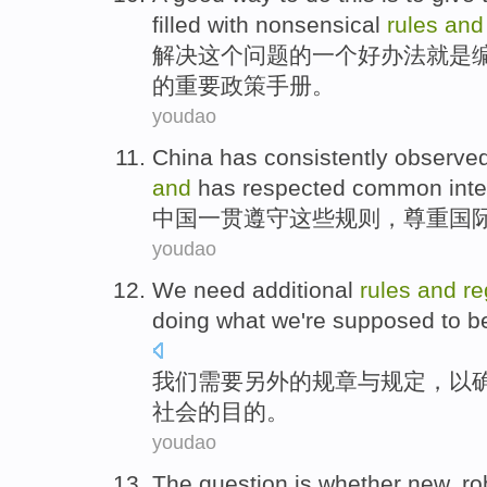
filled with
nonsensical
rules
and
解决
这个
问题的
一
个
好
办法就是
的
重要
政策
手册
。
youdao
China
has
consistently
observe
and
has
respected
common
int
中国
一贯
遵守
这些
规则
，
尊重
国
youdao
We
need
additional
rules
and
re
doing
what we're supposed to b
我们
需要
另外的
规章
与
规定
，
以
社会
的目的。
youdao
The
question
is
whether
new, ro