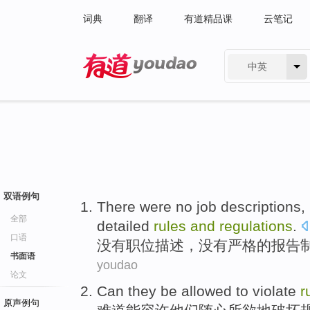
词典
翻译
有道精品课
云笔记
中英
有道 - 网易旗下搜索
双语例句
There were no
job
descriptions
,
全部
detailed
rules
and
regulations
.
口语
没有
职位
描述
，没有
严格
的
报告
书面语
youdao
论文
Can
they
be
allowed
to violate
r
原声例句