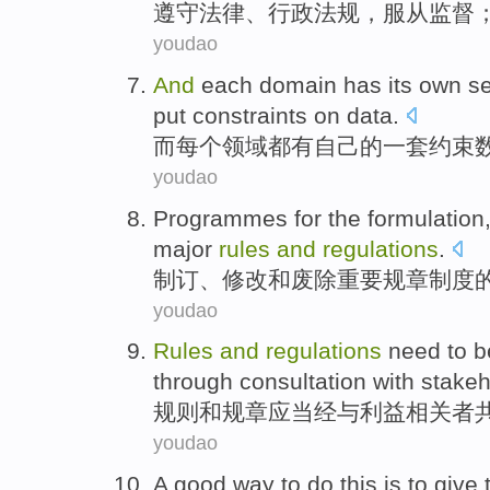
遵守
法律
、
行政
法规
，
服从
监督
youdao
And
each
domain
has
its own
se
put
constraints on
data
.
而
每个
领域
都有
自己
的
一套
约束
youdao
Programmes for the
formulation
major
rules
and
regulations
.
制订
、
修改
和
废除
重要
规章
制度
youdao
Rules
and
regulations
need
to 
through
consultation
with
stakeh
规则
和
规章
应当
经
与
利益相关者
youdao
A
good
way
to
do
this
is to give