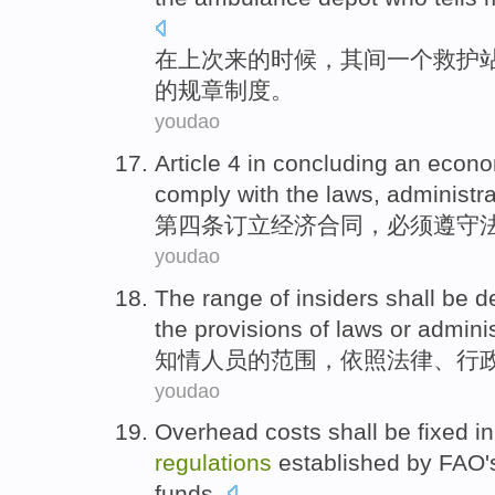
在
上次来
的
时候，其间一个
救护
的
规章
制度
。
youdao
Article 4
in
concluding
an
econo
comply with
the
laws
,
administra
第四
条
订立
经济
合同
，
必须
遵守
youdao
The
range
of
insiders
shall be
d
the
provisions
of
laws
or
adminis
知情人员
的
范围
，
依照
法律
、
行
youdao
Overhead costs
shall be
fixed
i
regulations
established
by FAO'
funds
.