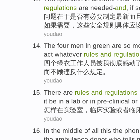
regulations
are
needed-
and
,
if
s
问题
在于
是否
有必要制定最新而
如果
需要，
这些
安全
规则
具体
应
youdao
The
four
men
in green
are
so
mo
act
whatever
rules
and
regulati
四个
绿衣工作人员
被
我
彻底
感动
而
不顾
违反
什么
规定
。
youdao
There are
rules
and
regulations
it be
in
a
lab
or in
pre-clinical
or
怎样
在
实验室
，
临床
实验
或者
临
youdao
In
the middle
of
all this the
phon
the
ambulance
depot
who
tells