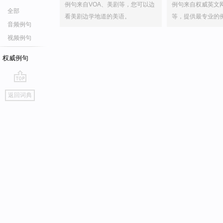
例句来自VOA、美剧等，您可以边
例句来自权威英文
全部
看美剧边学地道的美语。
等，提供最专业的
音频例句
视频例句
权威例句
go
返回词典
top