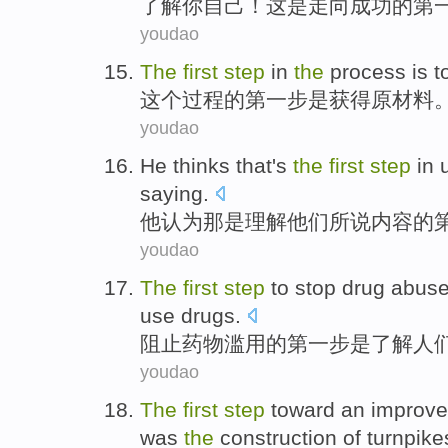
了解
你自己
！
这
是
走向
成功
的
第
youdao
The
first
step
in
the
process
is
t
这个
过程
的
第
一步
是
获得
原材料
youdao
He
thinks
that
's
the
first
step
in
saying
.
他
认为
那
是
理解
他们
所说
内容的
youdao
The
first
step
to stop
drug
abus
use drugs
.
阻止
药物
滥用
的
第
一步
是
了解
人
youdao
The
first
step
toward
an
improv
was
the
construction
of
turnpike