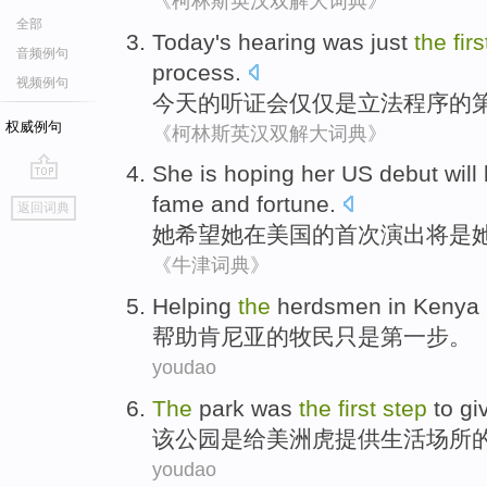
《柯林斯英汉双解大词典》
全部
Today
's
hearing
was
just
the
firs
音频例句
process
.
视频例句
今天
的
听证会
仅仅
是
立法
程序
的
权威例句
《柯林斯英汉双解大词典》
She
is
hoping
her
US
debut
will
go
fame and fortune
.
返回词典
top
她
希望
她
在
美国
的
首次演出
将
是
《牛津词典》
H
elping
the
herdsmen in Kenya i
帮
助肯尼亚的牧民只是第一步。
youdao
T
he
park was
the
first
step
to giv
该
公园是给美洲虎提供生活场所
youdao