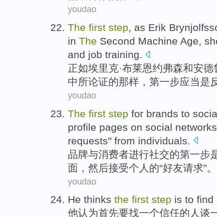
youdao
The
first
step
,
as
Erik
Brynjolfss
in
The
Second
Machine
Age
,
sh
and
job
training
.
正如
埃里克·
布莱恩
约弗森
和
安德
中所论证的那样，
第
一步
应当
是
youdao
The
first
step
for
brands
to
socia
profile
pages
on
social
networks
requests
" from
individuals
.
品牌
与
消费者
进行
社交
的
第
一步
面
，
然后
接受
个人
的“
好友
请求
”。
youdao
H
e thinks
the
first
step
is to find
他
认为首先要找一个信任的人谈