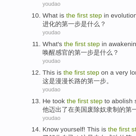
youdao
What
is
the
first
step
in
evolutio
进化
的
第
一步
是
什么
？
youdao
What
's
the
first
step
in
awakeni
唤醒
感官的
第
一步
是
什么
？
youdao
This
is
the
first
step
on a
very l
这
是
漫漫
长路
的
第
一步
。
youdao
He
took
the
first
step
to
abolish
他
迈出了
在
美国
废除
奴隶制
的
第
youdao
Know
yourself
!
This
is
the
first
s