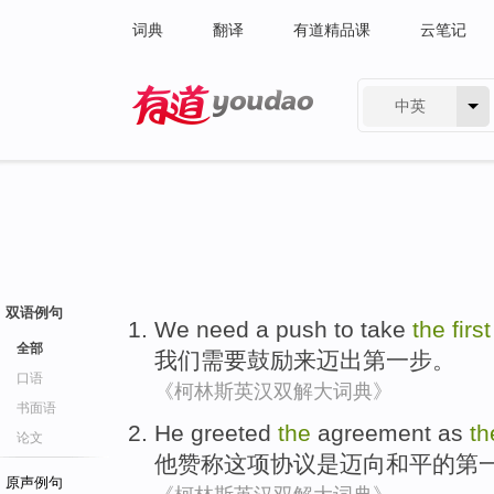
词典
翻译
有道精品课
云笔记
中英
有道 - 网易旗下搜索
双语例句
We
need a
push
to
take
the
first
全部
我们
需要
鼓励
来
迈出
第
一步
。
口语
《柯林斯英汉双解大词典》
书面语
He
greeted
the
agreement
as
t
论文
他
赞称
这项
协议
是
迈向
和平的
第
原声例句