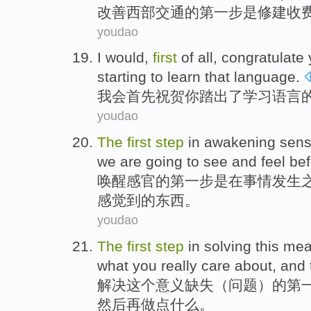
改善
西部
交通
的
第
一步
是
修建
收
youdao
I would
,
first
of
all,
congratulate
starting to
learn
that
language
.
我会
首先
祝贺
你
踏
出了
学习
语言
youdao
The
first
step
in
awakening
sen
we
are going to
see
and
feel
bef
唤醒
感官
的
第
一步
是
在
事情
发生
感觉到
的
东西
。
youdao
The
first
step
in
solving
this
mea
what
you
really
care about
,
and 
解决
这个
意义
缺失（问题）的
第
然后
再
做
点
什么。