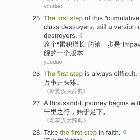
youdao
The
first
step
of
this
"
cumulative
class
destroyers
,
still
a
version
destroyers.
这个
“
累积
增长
”
的
第
一步
是
“
Impav
舰
的
一个
版本
。
youdao
The
first
step
is always
difficult
.
万事开头
难
。
《新英汉大辞典》
A
thousand-li
journey
begins
wi
千里之行
，
始于
足下。
《新英汉大辞典》
Take
the
first
step
in faith
.