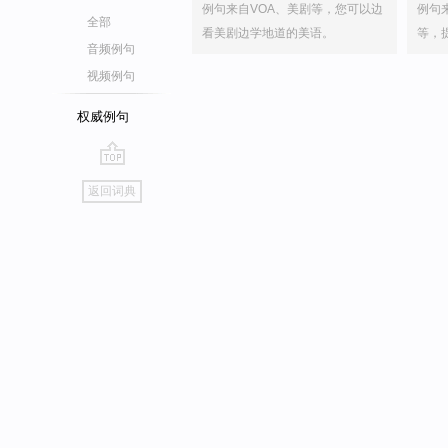
例句来自VOA、美剧等，您可以边
例句
全部
看美剧边学地道的美语。
等，
音频例句
视频例句
权威例句
go
返回词典
top