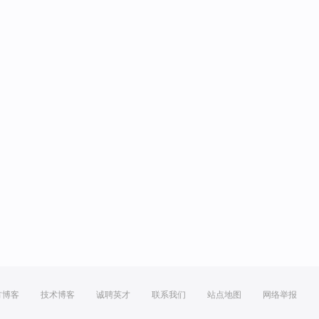
方博客
技术博客
诚聘英才
联系我们
站点地图
网络举报