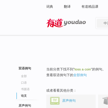
词典
翻译
有道精品课
中
有道 - 网易旗下搜索
双语例句
当前分类下找不到"
toss a coin
"的例句。
查看双语例句下的
全部例句
全部
口语
书面语
或者看看其他分类：
论文
原声例句
原声例句