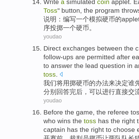
Write
a
simulated
coin
applet
.
E
Toss
"
button
, the
program
throw
说明：
编写
一
个
模拟
硬币
的
apple
序
投掷
一个硬币。
youdao
Direct
exchanges between
the 
follow-ups
are
permitted
after
e
to
answer
the
lead
question
in
a
toss
.
我们将
用
掷
硬币
的办法来
决定
谁
分别回答完
后
，
可以
进行
直接
交
youdao
Before
the game,
the referee
to
who
wins
the
toss
has the
right
captain has the
right
to
choose
开赛前
，
裁判员
掷
币
让两
队
队长