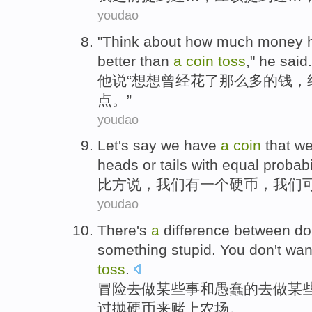
youdao
"
Think about
how much
money
better
than
a
coin
toss
,"
he
said
.
他
说“
想想
曾经
花了
那么
多
的
钱
，
点
。”
youdao
Let's
say
we
have
a
coin
that w
heads
or
tails with
equal
probabi
比方
说
，
我们
有
一个
硬币
，我们
youdao
There's
a
difference between
do
something
stupid
.
You
don't
wan
toss
.
冒险
去
做
某些
事
和
愚蠢
的去做某
过抛硬币来
赌上
农场
。