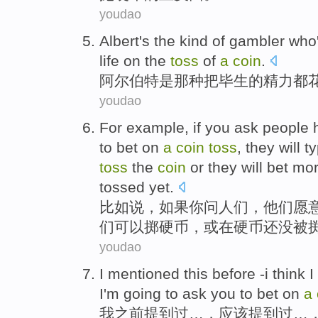
youdao
Albert
's
the kind
of
gambler who
life
on
the
toss
of
a
coin
.
阿尔伯特
是
那种
把毕生
的
精力
都
youdao
For example
,
if
you
ask
people
to
bet
on
a
coin
toss
, they
will
ty
toss
the
coin
or
they will bet mor
tossed
yet.
比如说
，
如果
你
问
人们
，
他们
愿
们
可以
掷硬币，
或
在
硬币还
没
被
youdao
I
mentioned
this
before
-i think 
I'm going
to ask
you
to
bet on
a
我
之前
提到
过
…，应该提到过…