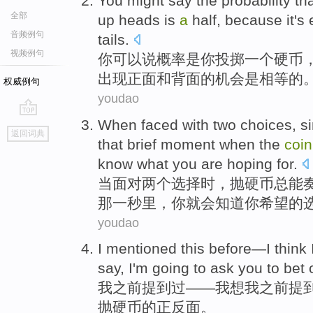
You
might
say
the
probability
th
全部
up
heads
is
a
half
,
because
it's
音频例句
tails
.
视频例句
你
可以说
概率
是
你
投掷
一个
硬币
出现正面
和
背面
的机会是
相等
的
权威例句
youdao
When
faced with
two
choices
, s
go
返回词典
top
that
brief moment when the
coin
know
what
you
are
hoping
for.
当
面对
两个
选择
时，
抛
硬币
总能
那
一秒里，
你
就会
知道
你
希望
的
youdao
I
mentioned
this
before
—I
think
say
, I'm
going
to
ask
you to
bet 
我
之前
提到
过
——我
想
我之前提
抛
硬币
的
正反面
。