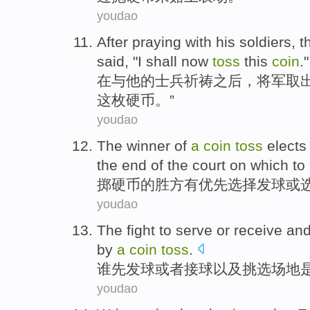
youdao
After
praying
with
his
soldiers
,
t
said
, "
I
shall
now
toss
this
coin
."
在
与
他
的
士兵
祈祷
之后，
将军
取
这
枚硬币。”
youdao
The winner
of
a
coin
toss
elects
the end of the
court
on which to 
掷硬币
的
胜方
有优先
选择
发球
或
youdao
The fight to
serve
or
receive
an
by
a
coin
toss
.
谁
先发球
或者
接球
以及
挑选
场地
youdao