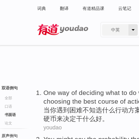
词典
翻译
有道精品课
云笔记
中英
有道 - 网易旗下搜索
双语例句
One
way
of
deciding
what
to do
全部
choosing
the
best
course of
act
口语
当
你
遇到
困难不知
选
什么
行动
方
书面语
硬币来
决定
干什么好。
论文
youdao
原声例句