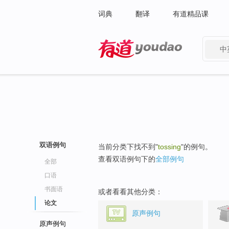
词典
翻译
有道精品课
中
有道 - 网易旗下搜索
双语例句
当前分类下找不到"
tossing
"的例句。
查看双语例句下的
全部例句
全部
口语
书面语
或者看看其他分类：
论文
原声例句
原声例句