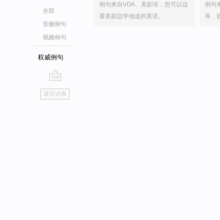
例句来自VOA、美剧等，您可以边
例句
全部
看美剧边学地道的美语。
等，
音频例句
视频例句
权威例句
go
返回词典
top