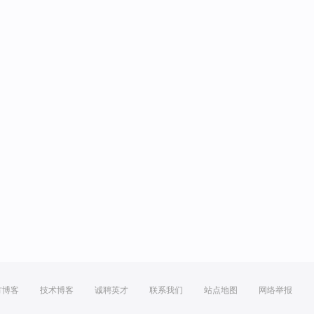
方博客
技术博客
诚聘英才
联系我们
站点地图
网络举报