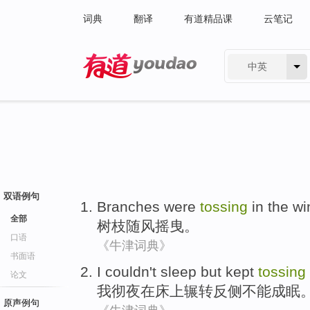
词典
翻译
有道精品课
云笔记
中英
有道 - 网易旗下搜索
双语例句
Branches
were
tossing
in the wi
全部
树枝
随风
摇曳
。
口语
《牛津词典》
书面语
I
couldn
't
sleep but kept
tossing
论文
我
彻夜
在
床上辗转
反侧
不能
成眠
原声例句