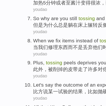
加热
5
分钟
或者
至
酱
汁变得
很
浓
，
youdao
So
why
are
you
still
tossing
and 
但是
为什么
总是
躺
在
床上辗转反
youdao
When
we
fix
items
instead
of
to
当
我们
修理
东西
而不是
丢弃
他们
youdao
Plus
,
tossing
peels deprives
yo
此外
，
被
削掉的皮带走了许多
对
youdao
Let's
say
the
outcome
of
an
exp
比方
说
某一
试验
的
结果
，
比如
抛
youdao