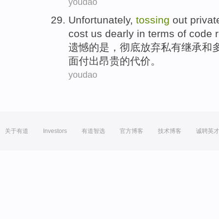
youdao
Unfortunately
,
tossing
out
privat
cost
us
dearly
in
terms
of
code
遗憾
的
是，
彻底
放弃
私有
继承
和
面
付出
昂贵的代价。
youdao
关于有道
Investors
有道智选
官方博客
技术博客
诚聘英