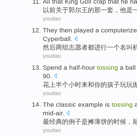
All that King
Goll
crap
that
he h
以前
关于
郭尔王
的
那
一套，
他
是
youdao
They then
played
a
computerized
Cyperball.
然后
两组志愿者都进行
一个
名叫
youdao
Spend
a
half-hour
tossing
a
ball
90.
花上
半个小时
来
和
你
的
孩子
玩玩
youdao
The classic
example
is
tossing
mid-air.
最
经典的
例子
是
摊
薄饼
的时候，
youdao