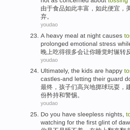
not
as concerned
about
tossing
由于
食品
如此
丰富
，
如此便宜
，
弃。
youdao
A heavy
meal
at night
causes
to
prolonged
emotional
stress
whil
晚上
吃
得很多会让你
睡觉
时
辗转
youdao
Ultimately
, the
kids
are
happy
to
castles-and
letting
their
guard d
最终
，
孩子
们
高兴
地
掷
球
玩耍，
份矜持和警惕。
youdao
Do you
have sleepless
nights,
t
watching for
the first glint of
daw