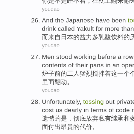
你
是不是
睡
不着，
在
枕上
翻来翻
youdao
And
the
Japanese
have been
to
drink
called
Yakult
for
more
than
而
来自
日本
的
益力
多
乳酸
饮料
的
youdao
Men stood
working
before
a ro
contents of
their pans
in
an ope
炉子
前
的
工人
猛烈搅拌着
这
一个
里面翻动
。
youdao
Unfortunately
,
tossing
out
privat
cost
us
dearly
in
terms
of
code
遗憾
的
是，
彻底
放弃
私有
继承
和
面
付出
昂贵的代价。