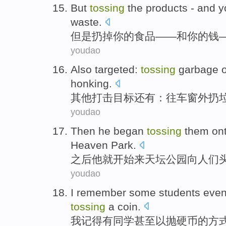
But
tossing
the
products
-
and
y
waste
.
但是
扔掉你
的
食品
——
和
你
的
钱
youdao
Also
targeted
:
tossing
garbage
o
honking
.
其他打击
目标
还有
：往车窗
外
扔
youdao
Then
he
began
tossing
them on
Heaven
Park
.
之后
他
就开始
来
天坛
公园
向
人们
youdao
I
remember
some
students
eve
tossing
a coin
.
我
记得
有
同学
甚至
以
抛
硬币
的方