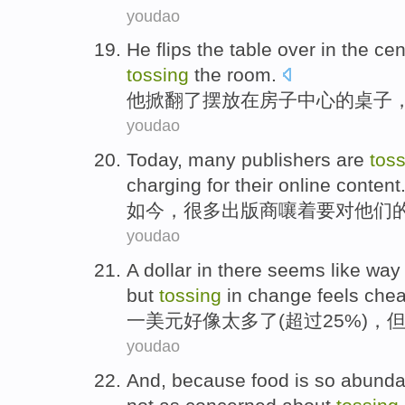
youdao
He
flips
the
table
over
in
the
cen
tossing
the room.
他
掀翻
了摆放
在房子
中心
的
桌子
youdao
Today
,
many
publishers are
tos
charging
for
their
online
content
如今
，
很多
出版商
嚷
着要
对
他们
youdao
A
dollar
in
there seems like
way
but
tossing
in change feels chea
一
美元
好像
太多
了(
超过
25%)，
youdao
And,
because
food
is so
abunda