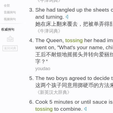
《牛津词典》
全部
She
had
tangled up the
sheets
音频例句
and
turning
.
视频例句
她
在
床上
翻来覆去
，
把
被单
弄
得
权威例句
《牛津词典》
The Queen
,
tossing
her head im
go
went on
, "
What
's
your
name
,
chi
返回词典
top
王后
不耐烦地
摇摇头
并
转向
爱丽
字？”
youdao
The
two
boys
agreed
to
decide
这
两个
孩子
同意
用
掷
硬币的方法
《新英汉大辞典》
Cook
5
minutes
or
until
sauce
is
tossing
to
combine.