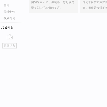
例句来自VOA、美剧等，您可以边
例句来自权威英文
全部
看美剧边学地道的美语。
等，提供最专业的
音频例句
视频例句
权威例句
go
返回词典
top