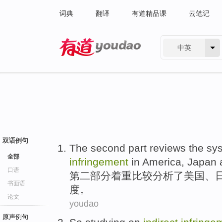
词典
翻译
有道精品课
云笔记
中英
有道 - 网易旗下搜索
双语例句
The second
part
reviews
the
sy
全部
infringement
in America
,
Japan
口语
第二
部分
着重比较分析
了
美国
、
书面语
度
。
论文
youdao
原声例句