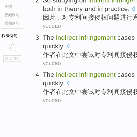
So
studying
on
indirect
infringe
全部
both in theory and in
practice
.
音频例句
因此
，对
专利
间接
侵权问题
进行
视频例句
youdao
权威例句
The
indirect
infringement
cases
quickly.
作者
在此文中尝试
对
专利
间接
侵
go
返回词典
top
youdao
The
indirect
infringement
cases
quickly.
作者
在此文中尝试
对
专利
间接
侵
youdao