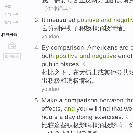
我们
需要
顾客
正反
两
方面的
反馈
全部
《牛津词典》
音频例句
It
measured
positive
and
negati
视频例句
它
分别
评测了
积极
和
消极
情绪
。
权威例句
youdao
By comparison
,
Americans
are 
go
both
positive
and
negative
emot
返回词典
top
public
places
.
相比
之下，
在
大街
上
或
其他
公共
出
积极
和
消极
情绪
。
youdao
Make a comparison between
th
effects
,
and
you
will
find
that
we
hours
a day
doing exercises
.
比较
这些
积极影响
和
消极
影响
，