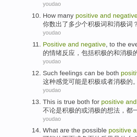
youdao
How many
positive
and
negativ
你
数出
了
多少
个
积极
词
和
消极
词
youdao
Positive
and
negative
, to the e
的
情绪反应，包括
积极
的
和
消极
youdao
Such
feelings
can
be
both
posit
这种
感觉
可能
是
积极
或者
消极
的
youdao
This is true both for
positive
and
不论是
积极的
或
消极
的想法，都
youdao
What
are the
possible
positive
a