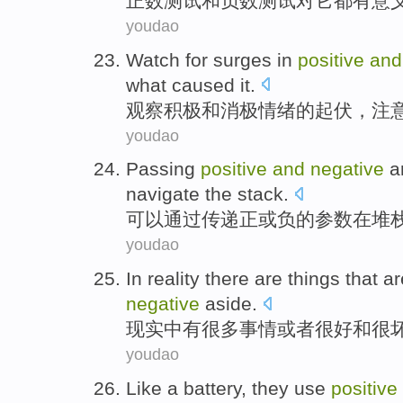
正数
测试
和
负数
测试
对
它
都
有
意
youdao
Watch
for
surges
in
positive
and
what
caused it
.
观察
积极
和
消极
情绪
的
起伏
，
注
youdao
Passing
positive
and
negative
a
navigate
the
stack
.
可以通过传递
正
或
负
的
参数
在堆
youdao
In reality
there
are things
that
ar
negative
aside
.
现实
中
有
很多
事情或者
很
好
和
很
youdao
Like a
battery
, they use
positive