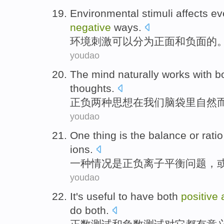
Environmental
stimuli
affects e
negative
ways.
环境
刺激可以分为
正面
和
负面
的
youdao
The
mind
naturally
works
with
b
thoughts
.
正负
两种
思想
在
我们脑袋里
自然
youdao
One
thing
is
the
balance
or
rati
ions
.
一种
情况
是
正
负离子
平衡
问题，
youdao
It
's
useful
to
have
both
positive
do
both
.