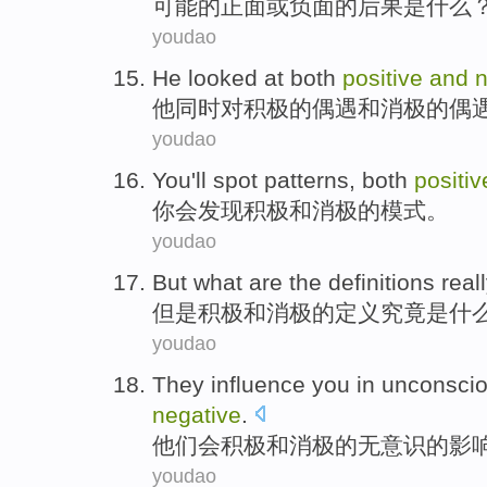
可能的
正面
或
负面
的后果是
什么
youdao
He
looked at
both
positive
and
n
他
同时对
积极的
偶遇
和
消极
的偶
youdao
You
'll
spot
patterns
,
both
positiv
你
会
发现
积极
和
消极
的
模式
。
youdao
But
what
are
the
definitions
real
但是
积极
和
消极
的
定义
究竟
是
什
youdao
They
influence
you
in unconsci
negative
.
他们会
积极
和
消极
的无意识
的
影
youdao