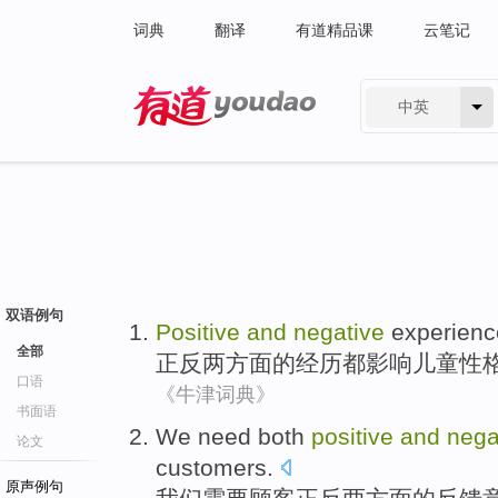
词典
翻译
有道精品课
云笔记
中英
有道 - 网易旗下搜索
双语例句
Positive
and
negative
experienc
全部
正反
两方面的
经历都
影响
儿童
性
口语
《牛津词典》
书面语
We
need
both
positive
and
nega
论文
customers
.
原声例句