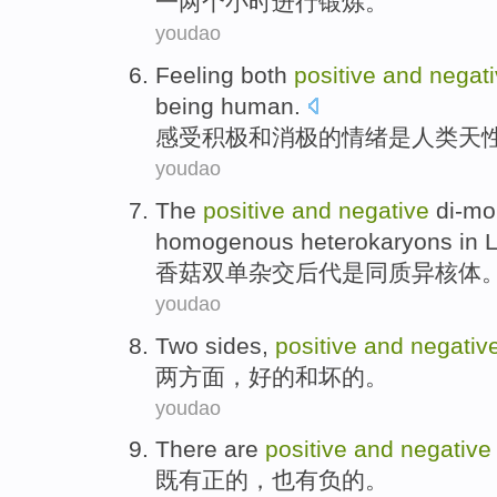
一
两
个
小时
进行
锻炼。
youdao
Feeling
both
positive
and
negat
being human
.
感受
积极
和
消极
的
情绪
是
人类
天
youdao
The
positive
and
negative
di-mo
homogenous heterokaryons
in L
香菇
双单杂交后代
是
同质异核体
youdao
Two
sides
,
positive
and
negativ
两
方面
，
好的
和
坏
的。
youdao
There are
positive
and
negative
既有
正的，也有负的。