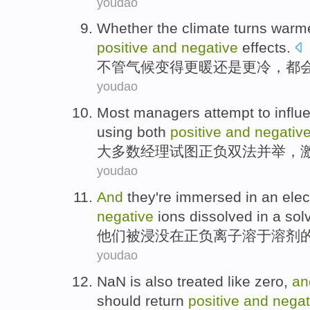
youdao
Whether
the
climate
turns
warm
positive
and
negative
effects
.
不管
气候
变得
更暖
还是
更冷
，都
youdao
Most
managers
attempt to
influ
using both
positive
and
negativ
大多数
经理
试图
正负
双
法并举
，
youdao
And
they
're immersed
in
an elec
negative
ions
dissolved in
a
sol
他们
被
浸没
在
正
负离子
溶于
溶剂
youdao
NaN
is also
treated like
zero
,
a
should
return
positive
and
negat