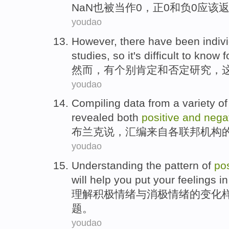
NaN
也
被
当作
0
，
正
0
和
负
0
应该
youdao
However
,
there have
been indiv
studies
,
so it
's
difficult
to know
f
然而
，
有
个别
肯定
和
否定
研究
，
youdao
Compiling
data
from
a
variety of
revealed
both
positive
and
nega
布兰克
说
，
汇编
来自
各
联邦
机构
youdao
Understanding
the
pattern
of
pos
will
help
you
put your feelings i
理解
积极
情绪
与
消极
情绪
的
变化
题
。
youdao