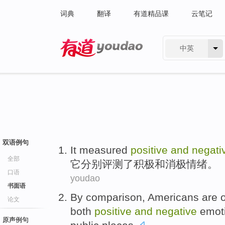
词典
翻译
有道精品课
云笔记
中英
有道 - 网易旗下搜索
双语例句
It
measured
positive
and
negati
全部
它
分别
评测了
积极
和
消极
情绪
。
口语
youdao
书面语
By comparison
,
Americans
are 
论文
both
positive
and
negative
emot
原声例句