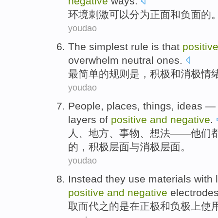
negative
ways.
环境
刺激可以分为
正面
和
负面
的
youdao
The simplest
rule
is
that
positiv
overwhelm
neutral
ones.
最
简单的
规则
是
，
积极
和
消极
情
youdao
People
,
places
,
things
,
ideas
layers
of
positive
and
negative
.
人
、
地方
、
事物
、
想法
——
他们
的
，
积极
层面
与
消极
层面。
youdao
Instead they
use
materials
with
positive
and
negative
electrodes
取而代之
的是
在
正极
和
负极
上
使