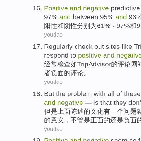
Positive
and
negative
predictive
97%
and
between 95%
and
96
阳性
和
阴性
分别为
61% - 97%和9
youdao
Regularly
check
out
sites
like
Tr
respond to
positive
and
negativ
经常
检查
如
TripAdvisor
的评论
网
者
负面
的评论。
youdao
But
the
problem
with
all
of
these
and
negative
— is
that
they
don'
但是
上面
陈述
的
文化
有
一个
问题
的
意义
，
不管是
正面的
还是
负面
youdao
Positive
and
negative
seem
so 