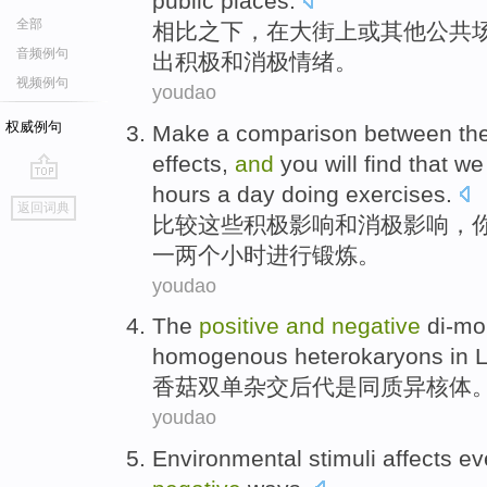
public
places
.
全部
相比
之下，
在
大街
上
或
其他
公共
音频例句
出
积极
和
消极
情绪
。
视频例句
youdao
权威例句
Make a comparison between
th
effects
,
and
you
will
find
that
we
hours
a day
doing exercises
.
go
返回词典
top
比较
这些
积极影响
和
消极
影响
，
一
两
个
小时
进行
锻炼。
youdao
The
positive
and
negative
di-mo
homogenous heterokaryons
in L
香菇
双单杂交后代
是
同质异核体
youdao
Environmental
stimuli
affects e