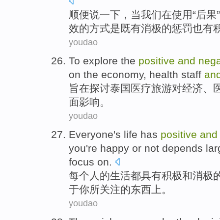
顺便
说一下，
当
我们在
使用
“
后果
”
效
的方式是
既有
消极
的惩罚也
有
youdao
To explore
the
positive
and
nega
on
the
economy
,
health
staff
an
旨在
探讨泰国
医疗
旅游
对
经济
、
面
影响
。
youdao
Everyone
's
life
has
positive
and
you
're
happy
or
not depends
lar
focus
on
.
每个人
的
生活
都具有
积极
和
消极
于你
所关注
的东西上。
youdao