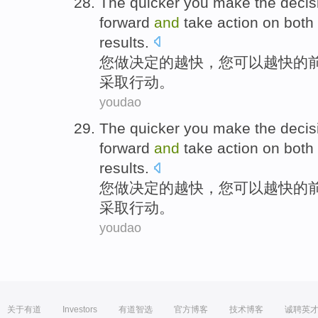
The
quicker
you
make
the
decis
forward
and
take
action
on
both
results
.
您
做
决定
的
越
快
，您
可以
越快的
采取
行动
。
youdao
The
quicker
you
make
the
decis
forward
and
take
action
on
both
results
.
您
做
决定
的
越
快
，您
可以
越快的
采取
行动
。
youdao
关于有道
Investors
有道智选
官方博客
技术博客
诚聘英