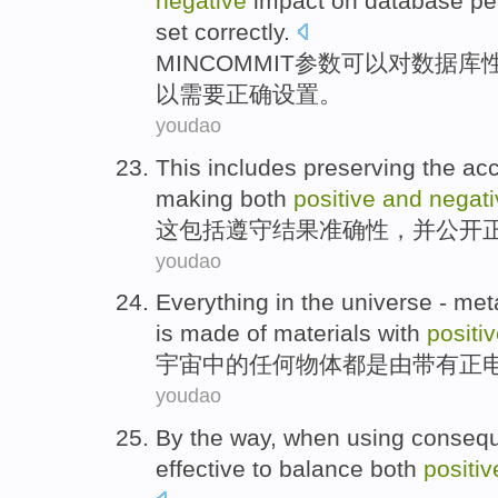
negative
impact
on
database
pe
set
correctly
.
MINCOMMIT
参数
可以
对
数据库
以
需要
正确
设置
。
youdao
This
includes
preserving the
ac
making
both
positive
and
negati
这
包括
遵守
结果
准确性
，
并
公开
youdao
Everything
in the
universe
- met
is
made
of
materials
with
positi
宇宙
中的
任何
物体都
是
由
带有
正
youdao
By the way
,
when
using
conseq
effective
to
balance both
positiv