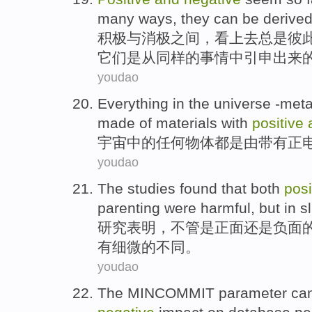
many
ways
,
they
can be
derive
积极
与
消极之间
，
看上去总是
彼
它们
是从
同样
的
事情
中引申出来
youdao
Everything
in the
universe
-meta
made
of
materials
with
positive
宇宙
中的
任何
物体都是
由
带有
正
youdao
The studies
found that
both
posi
parenting
were
harmful
,
but
in
sl
研究
表明
，
不管是
正面
还是
负面
有细微
的不同。
youdao
The
MINCOMMIT
parameter
ca