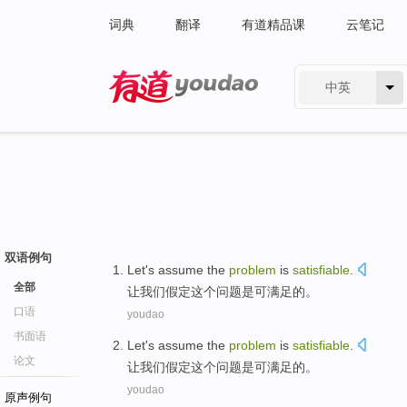
词典
翻译
有道精品课
云笔记
中英
有道 - 网易旗下搜索
双语例句
Let
's
assume
the
problem
is
satisfiable
.
全部
让
我们
假定
这个
问题
是
可满足的。
口语
youdao
书面语
Let
's
assume
the
problem
is
satisfiable
.
论文
让
我们
假定
这个
问题
是
可满足的。
youdao
原声例句