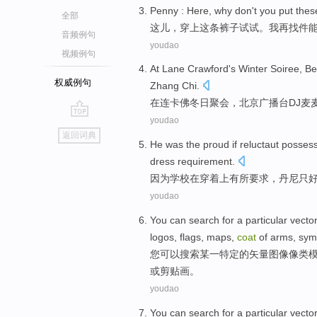
Penny :
Here
, why don't you
put
thes
全部
这儿
，
穿上
这
条裤子试试。
我
再找
件
音频例句
youdao
视频例句
At
Lane Crawford's
Winter Soiree
,
Be
权威例句
Zhang Chi.
在
连卡
佛
冬日
聚会，
北京
广播台
DJ
麦
youdao
go
返回词典
top
He
was the
proud if
reluctaut
possess
dress
requirement
.
因为
学校
在
穿着上有所
要求
，丹尼只
youdao
You
can
search for
a
particular
vecto
logos
,
flags
,
maps
,
coat
of arms
,
sym
您
可以
搜索
某一
特定
的
矢量
图像像
类
或
剪贴
画。
youdao
You
can
search for
a
particular
vecto