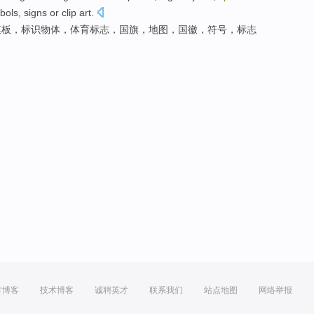
bols
,
signs
or
clip art
.
模板
，
标识
物体
，
体育
标志
，
国旗
，
地图
，
国徽
，
符号
，
标志
方博客
技术博客
诚聘英才
联系我们
站点地图
网络举报