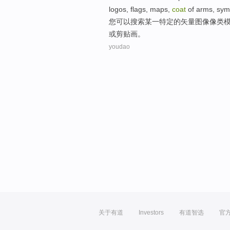
logos
,
flags
,
maps
,
coat
of arms
,
sym
您
可以
搜索
某一
特定
的
矢量
图像像
类
或
剪贴
画。
youdao
关于有道
Investors
有道智选
官