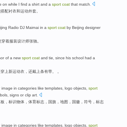
e
on while
I
find
a shirt
and
a
sport
coat
that
match
.
能
搭配衬衣
和
运动
外套
。
ijing
Radio
DJ Maimai
in a
sport
coat
by Beijing
designer
麦穿着服装设计师张驰。
or of a
new
sport
coat
and
tie
,
since
his
school
had
a
好穿上
新
运动衣
，还
戴上条
有
带。 。
r
image
in
categories
like
templates
,
logo
objects
,
sport
bols
,
signs
or
clip art
.
模板
，
标识
物体
，
体育
标志
，
国旗
，
地图
，
国徽
，
符号
，
标志
r
image
in
categories
like
templates
,
logo
objects
,
sport