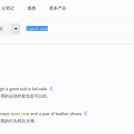
云笔记
惠惠
更多产品
英
ugh
a
good
suit
is fail-safe
.
备用
的
运动
外套
也是
可以的。
navy
sport
coat
and
a pair of
leather shoes
.
让
我
的
行头
档次大增。