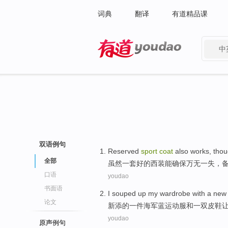
词典
翻译
有道精品课
中
有道 - 网易旗下搜索
双语例句
Reserved
sport
coat
also works
,
tho
全部
虽然
一
套
好的
西装能确保
万无一失
，
口语
youdao
书面语
I
souped up my wardrobe
with
a
new
论文
新
添的
一
件
海军蓝
运动服
和
一双
皮鞋
youdao
原声例句