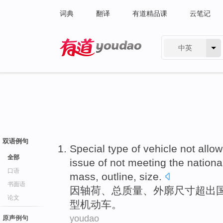
词典
翻译
有道精品课
云笔记
中英
有道 - 网易旗下搜索
双语例句
Special
type
of vehicle
not allow
全部
issue of not meeting the
nationa
口语
mass
,
outline
,
size
.
书面语
因
轴
荷
、
总
质量
、
外廓
尺寸
超出
论文
型
机动车
。
youdao
原声例句