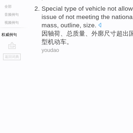
全部
Special
type
of vehicle
not allow
音频例句
issue of not meeting the
nationa
视频例句
mass
,
outline
,
size
.
因
轴
荷
、
总
质量
、
外廓
尺寸
超出
权威例句
型
机动车
。
youdao
go
返回词典
top