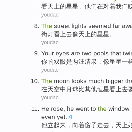
看
天上
的
星星
。
他们
在
对
着
我们
youdao
The
street
lights
seemed
far aw
街灯
看上去
像
天上
的
星星
。
youdao
Your
eyes
are
two
pools that twi
你
的
双眼
是
两
汪清
泉，
像
星星一
youdao
The
moon
looks
much
bigger
th
在
天空
中
月球
比
其他
恒星
看上去
youdao
He
rose
, he went to
the
window
even yet
.
他
立起来
，向着
窗子
走去，
天上