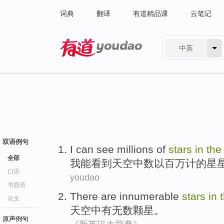
词典
翻译
有道精品课
云笔记
中英
有道 - 网易旗下搜索
双语例句
I
can
see
millions
of
stars
in
th
全部
我
能
看到
天空
中
数以百万
计的
星
口语
youdao
书面语
There are
innumerable
stars
in
论文
天空
中
有
无数
颗星
。
原声例句