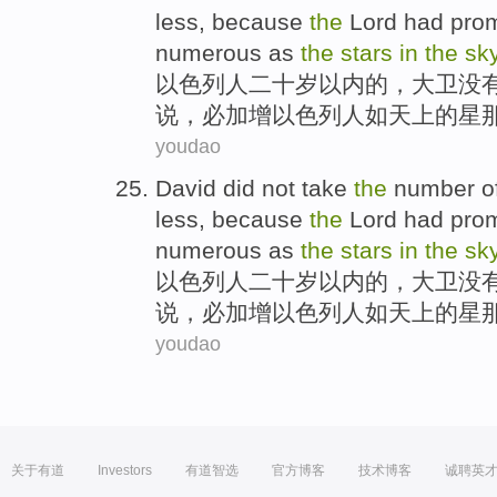
less
,
because
the
Lord
had
pro
numerous
as
the
stars
in
the
sk
以色列
人
二十
岁
以内
的
，
大卫
没
说，必加增以色列人
如
天上
的
星
youdao
David
did not
take
the
number
o
less
,
because
the
Lord
had
pro
numerous
as
the
stars
in
the
sk
以色列
人
二十
岁
以内
的
，
大卫
没
说，必加增以色列人
如
天上
的
星
youdao
关于有道
Investors
有道智选
官方博客
技术博客
诚聘英