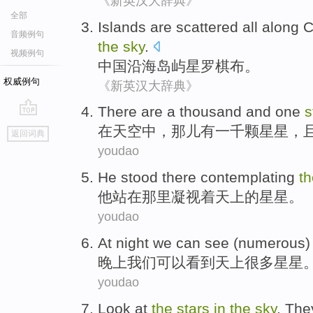
《新英汉大辞典》
全部
Islands
are
scattered
all along
C
音频例句
the
sky
.
视频例句
中国
沿海
岛屿
星罗棋布
。
权威例句
《新英汉大辞典》
There
are a thousand and one
s
go
在
天空中，
那儿
有一千颗
星星
，
返回词典
top
youdao
He
stood
there
contemplating
t
他
站在
那里
凝视着
天上
的
星星
。
youdao
At night
we
can
see
(
numerous
晚上
我们
可以
看到
天上
很多
星星
youdao
Look at
the
stars
in
the
sky
.
The