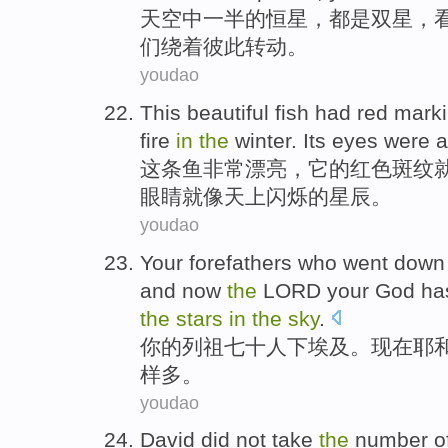
天空
中
一半
的
恒星
，
都是
双星
，
们
绕
着
彼此
转动。
youdao
This
beautiful
fish
had
red
mark
fire
in
the
winter
.
Its
eyes
were
a
这
条鱼
非常漂亮
，
它
的
红色
斑纹
眼睛
就像天上闪烁的
星辰
。
youdao
Your
forefathers
who
went
down
and now
the
LORD
your
God
ha
the
stars
in
the
sky
.
你
的
列祖
七十
人
下
埃及
。
现在
耶
样
多。
youdao
David
did not
take
the
number
o