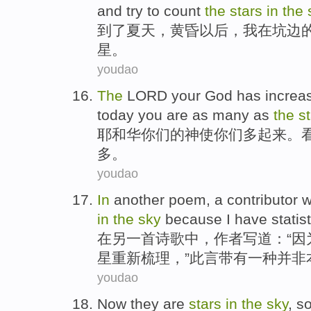
and try to
count
the
stars
in
the
到了
夏天，
黄昏以后
，
我
在
坑边
星。
youdao
The
LORD
your
God
has increa
today
you
are
as
many
as
the
s
耶和华
你们
的
神
使
你们
多
起来。
多。
youdao
In
another
poem
,
a
contributor w
in
the
sky
because
I
have
statis
在
另
一首诗歌
中，作者
写道
：“
因
星
重新
梳理，”此言带有
一种
并非
youdao
Now
they
are
stars
in
the
sky
,
s