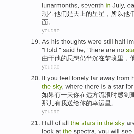
lunarmonths
, seventh
in
July
, e
现在
他们
是
天上
的
星星
，
所以
他
面。
youdao
As
his
thoughts
were still
half
i
"Hold!" said
he
, "there are no
st
由于
他
的
思想
仍
半
沉
在
梦境
里，
youdao
If
you
feel lonely
far away from
the
sky
,
where there
is a star fo
如果
有一
天
你
在
远方流浪时
感到
那儿
有
我
送给你的幸运星。
youdao
Half
of
all
the
stars
in
the
sky
ar
look
at
the
spectra
,
you will
see