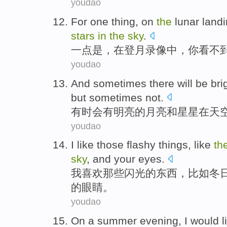
youdao
For
one thing
,
on
the
lunar land
stars
in
the
sky
.
一点
是，
在
登月
录像
中
，
你
看不
youdao
And
sometimes
there
will be
bri
but
sometimes
not
.
有时
会
有
明亮的
月亮
和
星星
在
天
youdao
I
like
those
flashy
things
,
like
th
sky
,
and
your
eyes
.
我
喜欢
那些
闪光
的
东西
，
比如
冬
的眼睛
。
youdao
On a summer
evening
,
I
would
l