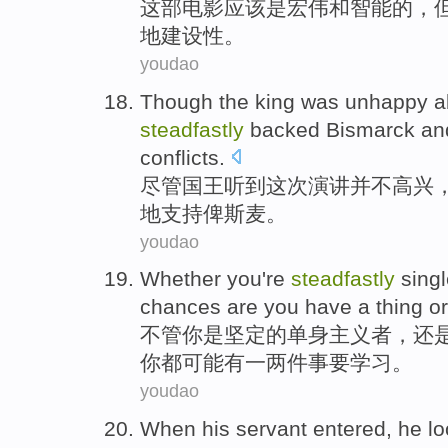
这部
电影
应该
是
宏伟
和
智能
的，
地建设性。
youdao
Though
the king
was unhappy
a
steadfastly
backed
Bismarck
an
conflicts
.
尽管
国王
听到
这次
演讲
并不
高兴
地
支持
俾斯麦
。
youdao
Whether
you
're
steadfastly
sing
chances
are you
have
a
thing
o
不管
你
是
坚定
的
单身
主义者，
还
你都
可能
有
一
两
件事
要
学习
。
youdao
When
his servant
entered
,
he
lo