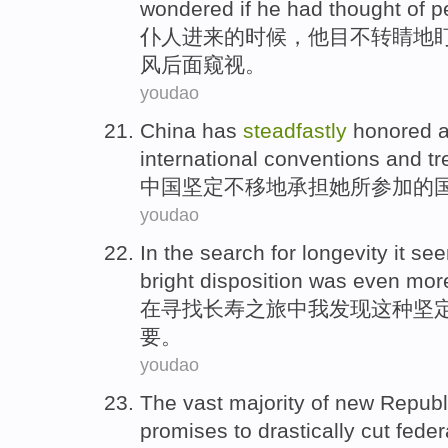
wondered
if
he
had
thought
of p
仆人
进来
的
时候
，
他
目不转睛
地
风后面
窥视
。
youdao
China
has
steadfastly
honored a
international
conventions
and
tr
中国
坚定不移地承担她所
参加
的
youdao
In the
search for
longevity
it
se
bright disposition
was
even mor
在
寻找
长寿
之
旅中
我
发现
这种
坚
要
。
youdao
The
vast majority
of
new
Republ
promises to
drastically
cut
feder