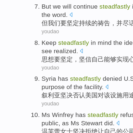
But
we
will
continue
steadfastly
the
word.
但
我们
要坚定
持续
的
祷告
，
并
尽
youdao
Keep
steadfastly
in mind the
id
see
realized
.
思想
要
坚定
，
坚信自己
能够
实现
youdao
Syria
has
steadfastly
denied
U.S
purpose
of
the
facility
.
叙利亚
坚决
否认
美国
对
该
设施
用
youdao
Ms Winfrey
has
steadfastly
refu
public
,
as
Ms Stewart
did.
温
芙
蕾女士
坚决
拒绝
让
自己
的
公