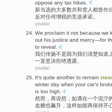
oppose
any
tax hikes
.
新
当选
的
大多数
共和党
人都曾
作
反对
任何
增
税
的
竞选
承诺
。
youdao
We
proclaim
it not
because
we
out
his
justice
and
mercy—
for
th
to
reveal
.
我们
传扬
不是
因为
我们
清楚
知道
一直
坚决
拒绝
透露。
youdao
It
's quite
another
to remain
stea
winter day when
your car's bro
is too
high.
然而，
再
设想，如遇
在
一个
泥泞
血糖也飙升，这样如
能
再保持
开