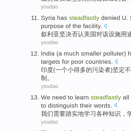
youdao
Syria
has
steadfastly
denied
U. 
purpose
of
the
facility
.
叙利亚
坚决
否认
美国
对
该
设施
用
youdao
India
(
a
much
smaller
polluter
)
targets
for
poor
countries
.
印度
(
一个
小
得多
的
污染者
)
坚定不
制。
youdao
We
need to
learn
steadfastly
all
to
distinguish
their
words
.
我们
需要
踏实地
学习
各种
知识
，
youdao