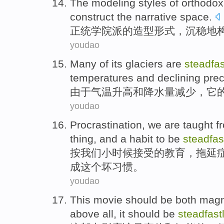
The
modeling
styles
of
orthodox
construct the
narrative
space
.
正统
学院派
的
造型
形式
，沉稳地
youdao
Many
of
its
glaciers
are
steadfas
temperatures
and
declining
prec
由于
气温
升高
和
降水量减少
，
它
youdao
Procrastination
,
we
are
taught
fr
thing
, and
a habit
to be
steadfas
按
我们
小时候接受的
教育
，
拖延
成
这个
坏习惯。
youdao
This movie
should
be
both magn
above
all, it
should
be
steadfast