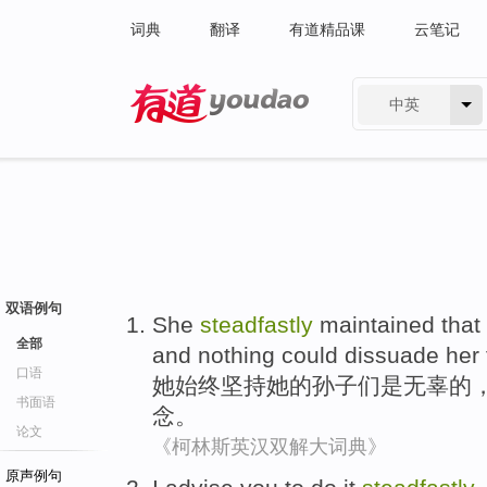
词典
翻译
有道精品课
云笔记
中英
有道 - 网易旗下搜索
双语例句
She
steadfastly
maintained that
全部
and
nothing
could
dissuade
her
口语
她
始终
坚持
她
的
孙子
们是
无辜的
书面语
念。
论文
《柯林斯英汉双解大词典》
原声例句