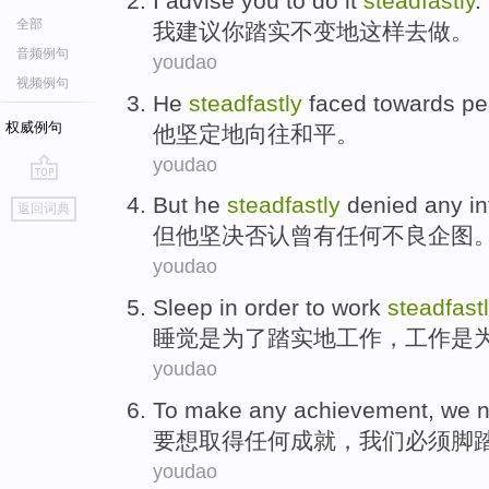
I
advise
you
to
do
it
steadfastly
.
全部
我
建议
你
踏实不变地
这样
去
做
。
音频例句
youdao
视频例句
He
steadfastly
faced towards
pe
权威例句
他
坚定地
向往和平。
youdao
go
But
he
steadfastly
denied
any
i
返回词典
top
但
他
坚决
否认曾
有
任何
不良
企图
youdao
Sleep
in
order
to
work
steadfastl
睡觉
是
为了
踏实
地
工作
，工作是
youdao
To
make
any
achievement
,
we
n
要想
取得
任何
成就
，
我们
必须
脚
youdao