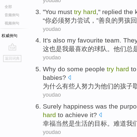
youdao
全部
"
You must
try
hard
," replied the
音频例句
“
你必须努力尝试，”善良的男孩
视频例句
youdao
权威例句
I
t's also my favourite team. Th
这
也是我最喜欢的球队。他们总
go
youdao
返回词典
top
W
hy do some people
try
hard
to
babies?
为
什么有些人努力为他们的孩子
youdao
S
urely happiness was the purpos
hard
to achieve it?
幸
福当然是生活的目标。难道我
youdao