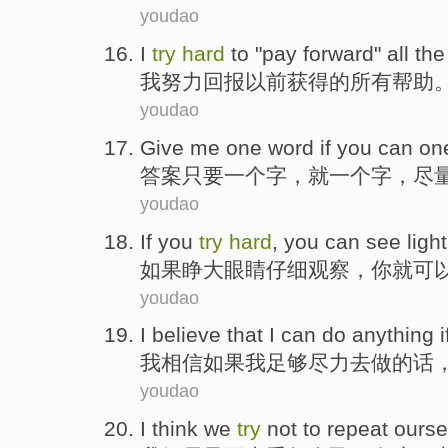
youdao
I
try
hard
to
"
pay
forward"
all
th
我
努力
回报
以前
获得
的
所有
帮助
youdao
Give me
one
word
if you can
on
答案
只要
一
个
字
，就一个字，
尽
youdao
If
you
try
hard
,
you
can
see
light
如果
睁大眼睛
仔细
观察，
你
就可
youdao
I
believe that
I
can
do
anything
i
我
相信
如果
我足够尽力
去做
的话
youdao
I think we
try
not
to
repeat
ourse