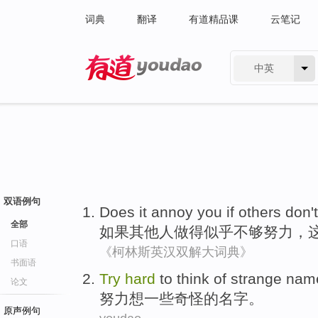
词典
翻译
有道精品课
云笔记
中英
有道 - 网易旗下搜索
双语例句
Does
it
annoy
you
if
others
don'
全部
如果
其他人
做
得
似乎
不够
努力
，
口语
《柯林斯英汉双解大词典》
书面语
T
ry
hard
to think of strange nam
论文
努
力想一些奇怪的名字。
原声例句