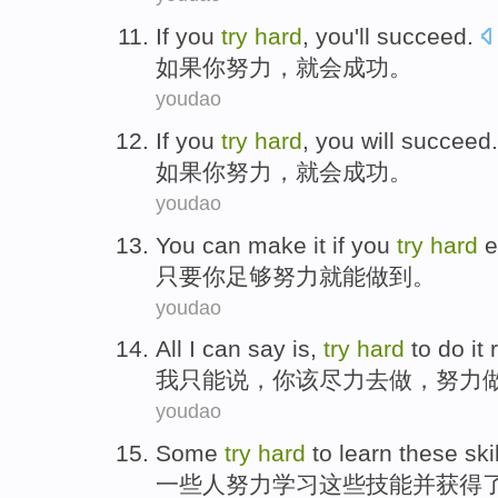
If
you
try
hard
,
you
'll
succeed
.
如果
你
努力
，
就
会
成功
。
youdao
If
you
try
hard
,
you
will
succeed
.
如果
你
努力
，
就
会
成功
。
youdao
You
can
make it
if
you
try
hard
e
只要
你
足够
努力
就
能
做到
。
youdao
All I
can
say
is,
try
hard
to
do
it 
我
只能
说
，你该
尽力
去
做
，努力
youdao
Some
try
hard
to
learn
these
ski
一些人
努力
学习
这些
技能
并
获得