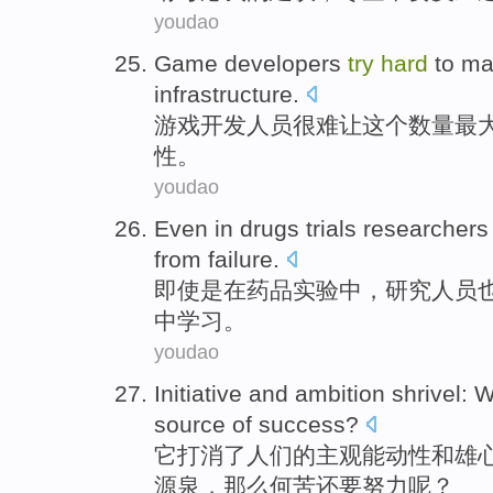
youdao
Game
developers
try
hard
to
ma
infrastructure
.
游戏
开发
人员
很难
让
这个
数量
最
性。
youdao
Even
in
drugs
trials
researchers
from
failure
.
即使是
在
药品
实验中
，
研究人员
中学习
。
youdao
Initiative
and
ambition
shrivel:
W
source
of
success
?
它打消了人们
的
主观
能动性
和
雄
源泉
，
那么何苦
还要
努力
呢？