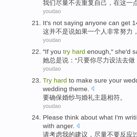
我们
尽量
不
去
重复
自己
，在这一
youdao
It
's not
saying
anyone
can
get
1
这
并
不是
说
如果
一个
人
非常
努力
youdao
"
If
you
try
hard
enough,"
she
'd
s
她
总是
说
：“
只要
你
尽力
设法去做
youdao
Try
hard
to
make sure
your
wed
wedding
theme
.
要
确保
婚纱
与
婚礼
主题
相符。
youdao
Please
think about what
I'm
writ
with anger
.
请
考虑
我
的
建议
，
尽量
不要
反应