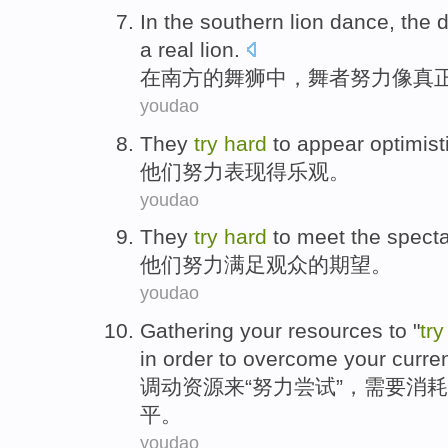
I
n the southern lion dance, the
a real lion.
在
南方的舞狮中，舞者努力像真
youdao
They
try
hard
to
appear
optimist
他们
努力
表现
得乐观
。
youdao
They
try
hard
to
meet
the spect
他们
努力
满足
观众
的
期望
。
youdao
Gathering your
resources
to
"
tr
in order to
overcome
your
curren
调动
资源
来
“
努力
尝试”，
需要
消耗
平
。
youdao