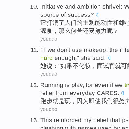
Initiative
and
ambition
shrivel:
W
source
of
success
?
它打消了人们
的
主观
能动性
和
雄
源泉
，
那么何苦
还要
努力
呢？
youdao
"
If we
don
't
use makeup
,
the int
hard
enough
,"
she
said.
她
说：“
如果
不
化妆
，
面试
官
就可
youdao
Running
is
play
,
for
even if
we
t
relief from everyday CARES
.
跑步
就是
玩
，
因为
即使
我们
很
努
youdao
This
reinforced
my
belief
that
ps
clashing
with names used by any