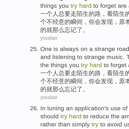
things
you
try
hard
to
forget
are
一个人
总
要走
陌生
的
路
，
看
陌生
个
不经意的瞬间，
你
会
发现
，
原
的就那么忘记了。
youdao
One
is
always
on
a
strange
roa
and
listening to
strange
music
.
the
things
you
try
hard
to
forget
一个人
总
要走
陌生
的
路
，
看
陌生
个
不经意的瞬间，
你
会
发现
，
原
的就那么忘记了。
youdao
In
tuning
an application
's
use
of
should
try
hard
to
reduce
the
am
rather
than
simply
try
to
avoid
u