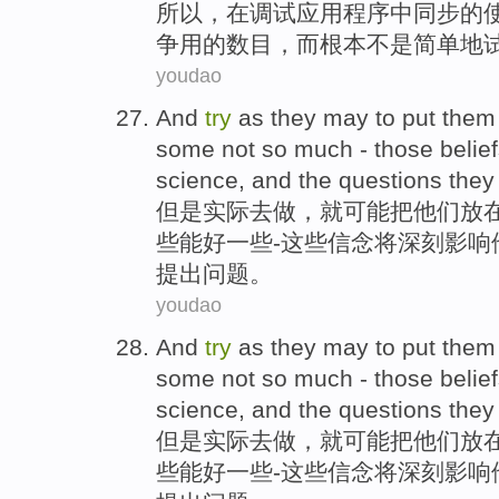
所以，
在
调试
应用
程序中
同步
的
争
用
的
数目
，
而
根本不是
简单地
youdao
And
try
as
they
may
to put
them
some
not
so much -
those
belie
science,
and
the
questions
they 
但是
实际
去
做
，
就
可能
把
他们
放
些
能
好一些-
这些
信念
将
深刻影响
提出
问题
。
youdao
And
try
as
they
may
to put
them
some
not
so much -
those
belie
science,
and
the
questions
they 
但是
实际
去
做
，
就
可能
把
他们
放
些
能
好一些-
这些
信念
将
深刻影响