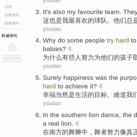
youdao
全部
I
t's also my favourite team. Th
音频例句
这
也是我最喜欢的球队。他们总
视频例句
youdao
权威例句
W
hy do some people
try
hard
to
babies?
go
为
什么有些人努力为他们的孩子
返回词典
top
youdao
S
urely happiness was the purpos
hard
to achieve it?
幸
福当然是生活的目标。难道我
youdao
I
n the southern lion dance, the
a real lion.
在
南方的舞狮中，舞者努力像真