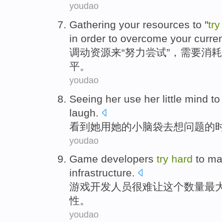
youdao
Gathering your
resources
to
"
tr
in order to
overcome
your
curren
调动
资源
来
“
努力
尝试”，
需要
消耗
平
。
youdao
Seeing
her
use
her
little
mind
to
laugh
.
看到
她
用
她的
小
脑袋
去
想
问题的
youdao
Game
developers
try
hard
to
ma
infrastructure
.
游戏
开发
人员
很难
让
这个
数量
最
性。
youdao