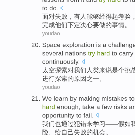
to
do
.
面对
失败，
有人
能够
经得起
考验
完成
他们
下定
决心
要
做的
事情
。
youdao
Space
exploration
is a challeng
several
nations
try
hard
to
carry
continuously.
太空
探索
对
我们
人类
来说
是个
挑
进行
探索的原因之一。
youdao
We
learn
by
making mistakes t
hard
enough,
take a few
risks
a
opportunity
to
fail
.
我们
也
通过
犯错来
学习
——
假如
险
、
给
自己
失败
的
机会
。