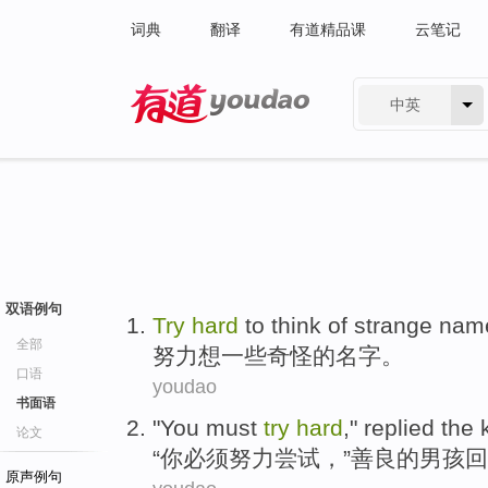
词典
翻译
有道精品课
云笔记
中英
有道 - 网易旗下搜索
双语例句
T
ry
hard
to think of strange nam
全部
努
力想一些奇怪的名字。
口语
youdao
书面语
"
You must
try
hard
," replied the
论文
“
你必须努力尝试，”善良的男孩
原声例句