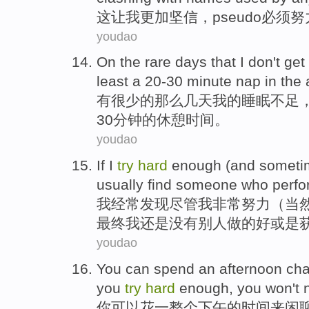
这
让
我
更加坚信
，
pseudo
必须
努
youdao
On
the
rare
days
that
I
don't get
least
a
20-30
minute
nap
in
the
a
有很少
的
那么
几天
我
的睡眠
不足
30
分钟
的
休憩
时间。
youdao
If
I
try
hard
enough (
and someti
usually
find
someone who
perfo
我
经常
发现
尽管
我
非常
努力（
当
最终我
还是
没有
别人
做
的好或是
youdao
You
can
spend
an
afternoon
cha
you
try
hard
enough,
you
won't 
你
可以
花
一
整个下午
的
时间来
闲