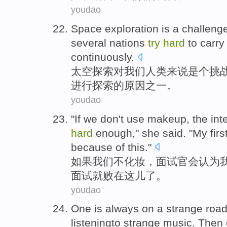
youdao
Space
exploration
is a challeng
several
nations
try
hard
to
carry
continuously.
太空
探索
对
我们
人类
来说
是个
挑
进行
探索的原因之一。
youdao
"
If
we
don
't
use makeup
, the
int
hard
enough," she said. "
My
firs
because of
this
."
如果
我们
不
化妆
，
面试
官会
认为
面试
就
败在这儿了。
youdao
One
is
always
on a
strange
roa
listeningto strange music.
Then