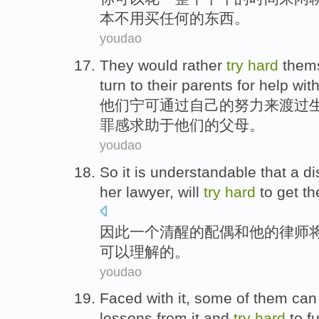
本
不用
买
任何的东西。
youdao
They
would
rather
try
hard
them
turn
to
their
parents
for help
wit
他们
宁可
通过
自己
的
努力
来
渡过
罪感
求助
于
他们
的
父母
。
youdao
So
it
is
understandable
that
a
di
her
lawyer
,
will
try
hard
to
get
th
因此
一个
清醒
的
配偶
和
他
的
律师
可以理解
的。
youdao
Faced with
it,
some
of them
can
lessons
from
it
and
try
hard
to
fu