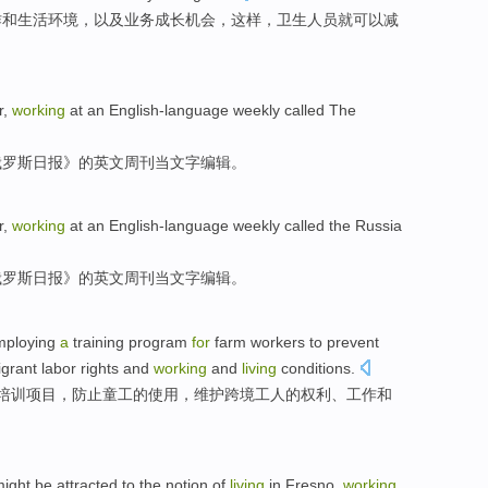
作
和
生活
环境
，
以及
业务
成长
机会
，
这样
，
卫生
人员
就可以
减
r
,
working
at an English-language
weekly
called
The
俄罗斯日报》的英文
周刊
当文字编辑。
r
,
working
at an
English-language
weekly
called
the
Russia
俄罗斯
日报
》的
英文
周刊
当文字
编辑
。
ploying
a
training
program
for
farm
workers
to prevent
grant
labor
rights
and
working
and
living
conditions
.
培训
项目
，
防止
童工
的
使用
，
维护
跨境
工人
的
权利
、
工作
和
ight be
attracted to the notion of
living
in
Fresno
,
working