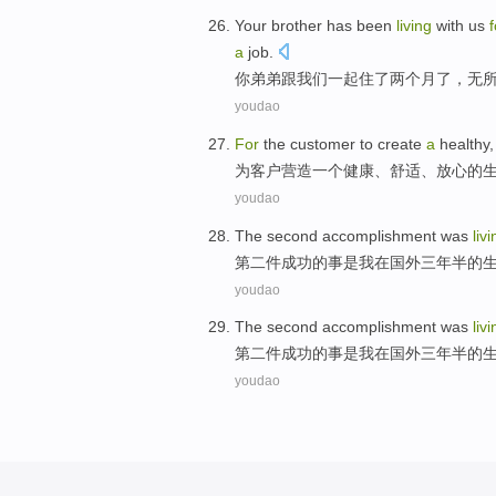
Your
brother
has been
living
with
us
f
a
job
.
你
弟弟
跟
我们
一起住
了
两
个月
了，
无
youdao
For
the customer
to create
a
healthy
为
客户
营造
一个
健康
、
舒适
、
放心
的
youdao
The second
accomplishment
was
liv
第二
件
成功
的事
是
我在
国外
三
年
半
的
youdao
The second
accomplishment
was
liv
第二
件
成功
的事
是
我在
国外
三
年
半
的
youdao