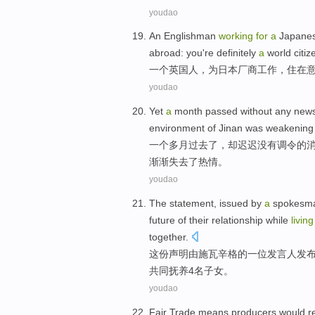
youdao
An
Englishman
working
for
a
Japane
abroad
:
you
're definitely
a
world
citiz
一
个
英国人
，
为
日本
厂商
工作
，
住
在
youdao
Yet
a
month
passed
without
any
new
environment
of
Jinan was weakening
一个
多月
过去了
，却迟迟
没有
调令
的
渐渐失去了
热情
。
youdao
The statement
,
issued
by
a
spokesm
future
of
their
relationship
while
livin
together
.
这份
声明
由
施瓦辛格
的
一
位
发言人
发
共同
抚养
4名
子女
。
youdao
Fair Trade
means
producers
would
r