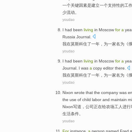
一
个
关键
因素
是
建立
一
个
支持性
的
工
少
流动
。
youdao
I
had been
living
in
Moscow
for
a
yea
Russia
Journal.
我
在
莫斯科
住
了一
年
，
为
一家
名为
《
youdao
I
had been
living
in
Moscow
for
a
yea
Journal
. I was
a
copy
editor
there.
我
在
莫斯科
住
了一
年
，
为
一家
名为
《
youdao
Nixon
wrote
that the
company
was
em
the
use
of
child
labor
and
maintain
mi
Nixon
写道
，
公司
正在
给
农场
工人
进行
生活
条件
。
youdao
For
instance
,
a
person
named
Fred
m