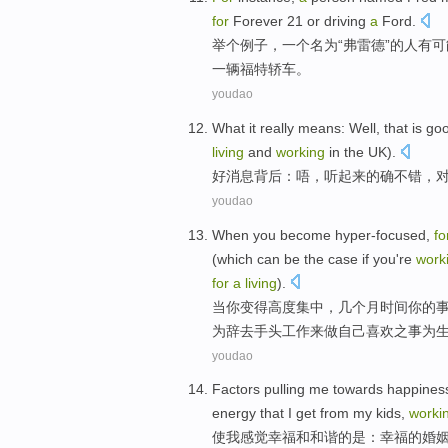
for
Forever
21
or
driving
a
Ford.
举
个例子，
一
个名为“
弗雷
德”的
人
有
可
一辆福特轿车。
youdao
What it
really
means:
Well
,
that
is
go
living
and
working
in
the UK
).
好消息
背后：
唔
，听起来
的确
不错
，
youdao
When
you
become
hyper-focused
,
fo
(which can
be
the
case
if
you're
work
for
a
living
).
当
你
变得
高度
集中，
几个
月时间
你
的
为
辞去
手头
工作
来
做
自己
喜欢之
事
为
youdao
Factors pulling
me
towards
happines
energy
that I
get
from
my
kids
,
worki
使
我
感觉
幸福
和
和谐
的是
：
幸福
的
婚