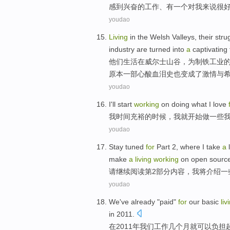
感到兴奋的
工作
、
有
一个
对我来说
很
youdao
Living
in
the
Welsh
Valleys
,
their
stru
industry
are
turned into
a
captivating
他们
生活
在
威尔士
山谷
，
为
制铁
工业
原本
一部
心酸血泪史
也
变成
了
激情
与
youdao
I
'll
start
working
on
doing what
I
love
我
时间
充裕
的
时候
，我
就
开始
做
一些
youdao
Stay
tuned
for
Part
2
, where
I
take
a
make
a
living
working
on
open sourc
请
继续
阅读
第2
部分内容
，
我
将
介绍一
youdao
We
've already "
paid
"
for
our basic
liv
in
2011.
在
2011
年
我们
工作
几个
月就可以
负担