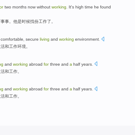
or
two
months
now without
working
. It
's
high time
he
found
所事事
。
他
是
时候
找
份
工作
了。
,
comfortable
,
secure
living
and
working
environment
.
生活
和
工作
环境
。
ing
and
working
abroad
for
three
and
a
half
years
.
生活
和
工作
。
ing
and
working
abroad
for
three
and
a
half
years
.
生活
和
工作
。