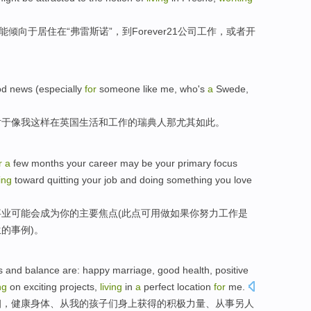
能
倾向于
居住
在
“弗雷
斯诺
”，
到Forever
21
公司
工作
，
或者
开
od
news
(
especially
for
someone
like
me
, who
's
a
Swede
,
对于
像
我
这样
在
英国
生活
和
工作
的
瑞典
人
那
尤其
如此。
r
a
few
months
your
career
may
be
your
primary
focus
ing
toward
quitting your
job
and doing
something
you
love
事业
可能会
成为
你的
主要
焦点
(此点可用
做
如果
你
努力
工作是
生
的
事例
)。
s
and
balance
are
:
happy
marriage
,
good health
,
positive
ng
on exciting
projects
,
living
in
a
perfect
location
for
me
.
姻
，
健康
身体、
从
我
的
孩子
们身上
获得
的积极
力量
、
从事
另
人