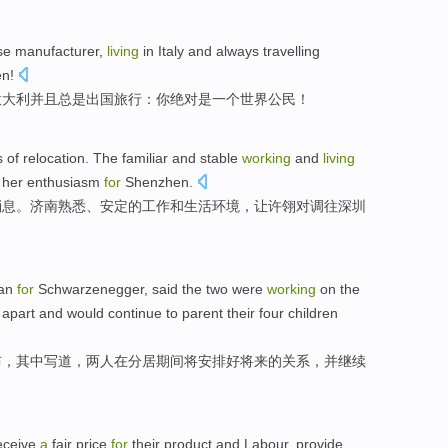
se
manufacturer
,
living
in
Italy
and
always
travelling
en
!
意大利
并且
总是
出国
旅行：
你
绝对
是
一个
世界
公民
！
s
of
relocation
. The
familiar
and
stable
working
and
living
her
enthusiasm
for
Shenzhen
.
消息
。
济南
熟悉
、
安定
的
工作
和
生活
环境
，让许翎对调
往
深圳
an
for
Schwarzenegger
, said the
two
were
working
on
the
g
apart
and
would
continue to
parent their
four
children
布
，其中写道，
两
人
在
分居
期间
将
安排好
将来
的
关系
，
并
继续
eceive
a
fair
price
for
their
product
and
Labour
,
provide