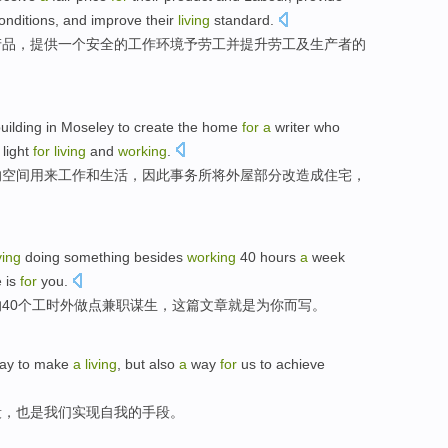
onditions
,
and
improve
their
living
standard
.
产品
，
提供
一个
安全
的
工作
环境
予
劳工
并
提升
劳工
及
生产者的
uilding
in Moseley to create
the home
for
a
writer who
light
for
living
and
working
.
的
空间
用来
工作
和
生活
，因此事务所将
外屋
部分
改造
成
住宅
，
ving
doing
something
besides
working
40
hours
a
week
e
is
for
you
.
的
40
个工时
外
做
点
兼职
谋生
，
这
篇文章
就是
为
你而写。
ay
to make
a
living
,
but also
a
way
for
us
to
achieve
段
，
也是
我们
实现
自我
的手段。