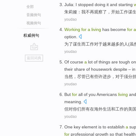
Julia
:
I
stopped
doing it and
starting
w
全部
朱莉娅
：
我
不再观察了
，
开始
工作
谋
音频例句
youdao
视频例句
Working
for
a
living
has
become
for
a
权威例句
option
.
为了
谋生
而
工作
对于
越来越
多的人(虽
youdao
go
返回词典
top
Of
course
a
lot of things are
tough
on
their
share
of
housework
despite – i
当然
，
尽管
已有些许
进步
，
对于
须
分
youdao
But
for
all
of
you
Americans
living
an
meaning
.
但
对
你们
所有
在海外
生活
和
工作
的
美
youdao
One
key
element
is
to establish
a
sup
for
professional
growth
so
that
health