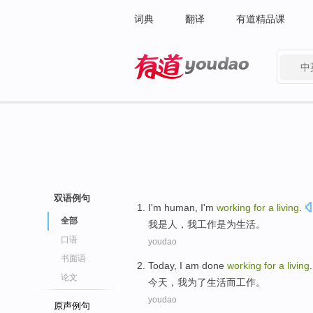
词典
翻译
有道精品课
中
有道 - 网易旗下搜索
双语例句
I
'm
human
, I'm
working
for
a
living
.
全部
我
是
人
，我
工作
是
为
生活
。
口语
youdao
书面语
Today
,
I am
done
working
for
a
living
.
论文
今天
，
我
为了
生活
而
工作
。
youdao
原声例句