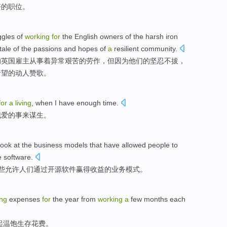
好的
职位
。
ggles
of
working
for
the English
owners
of
the
harsh
iron
tale of the
passions
and
hopes
of
a
resilient community
.
的
英国
雇主
从事着异常
艰苦
的
劳作
，但因为他们的坚忍不拔，
希望
的动人赞歌。
for
a
living
,
when
I have
enough
time
.
我
爱
的事来
谋生
。
look at
the
business
models
that have
allowed
people
to
e
software
.
些
允许
人们
通过
开源
软件
赢得
收益
的
业务
模式
。
ing
expenses
for
the
year
from
working
a
few months
each
起温饱
生存
花费
。