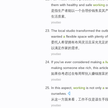
them with healthy
and
safe
working
c
是
指
生产者
能
以
一
个
合理
价钱
售卖
其
生活
质素
。
youdao
The local studio
transformed
the
outb
wanted
a
flexible
space
with
plenty
of
委托人
希望
拥有布局
灵活
且采光
充足
以
满足
作家
的需求。
youdao
If
you
've ever considered
making
a
li
making
someone else
rich
,
this
articl
如果
你
考虑
过
在
每周
帮
别人
赚钱
致富
youdao
In
this
aspect
,
working
is
not only
a
w
ourselves
.
从
这
一方面来看
，
工作
不仅
是
谋生
手
youdao