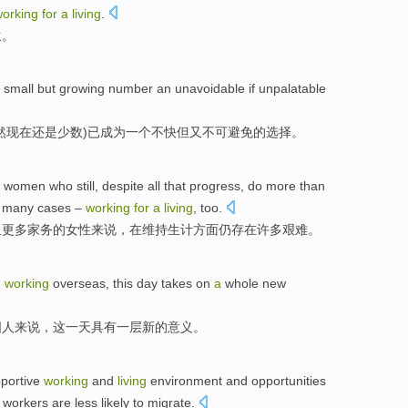
orking
for
a
living
.
生
。
small
but
growing
number
an
unavoidable
if unpalatable
然现在还是
少数
)
已
成为
一个
不快
但
又不可
避免
的选择。
women
who
still
,
despite
all that
progress
, do
more
than
n
many
cases –
working
for
a
living
, too.
担
更多
家务
的
女性
来说
，
在
维持生计
方面
仍
存在
许多
艰难
。
d
working
overseas
,
this
day
takes
on
a
whole
new
国人来说
，
这
一天
具有
一
层
新的
意义
。
portive
working
and
living
environment
and
opportunities
workers
are
less likely
to
migrate
.