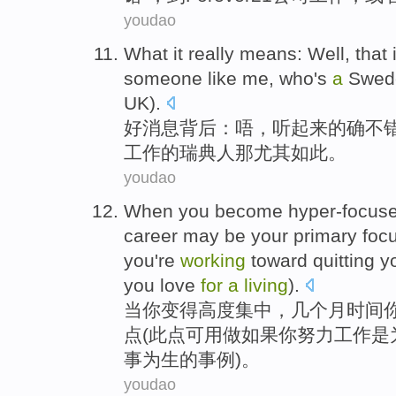
youdao
What it
really
means:
Well
,
that
someone
like
me
, who
's
a
Swed
UK
).
好消息
背后：
唔
，听起来
的确
不
工作
的
瑞典
人
那
尤其
如此。
youdao
When
you
become
hyper-focus
career
may
be
your
primary
foc
you're
working
toward
quitting y
you
love
for
a
living
).
当
你
变得
高度
集中，
几个
月时间
点
(此点可用
做
如果
你
努力
工作是
事
为生
的
事例
)。
youdao