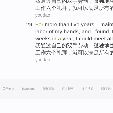
我
通过
自己
的
双手
劳动
，孤独地
工作
六
个
礼拜
，就
可以
满足
所有
youdao
For
more than
five
years
,
I
main
labor
of
my
hands
, and I
found
,
weeks
in
a
year
, I
could
meet
all
我
通过
自己
的
双手
劳动
，孤独地
工作
六
个
礼拜
，就
可以
满足
所有
youdao
关于有道
Investors
有道智选
官方博客
技术博客
诚聘英