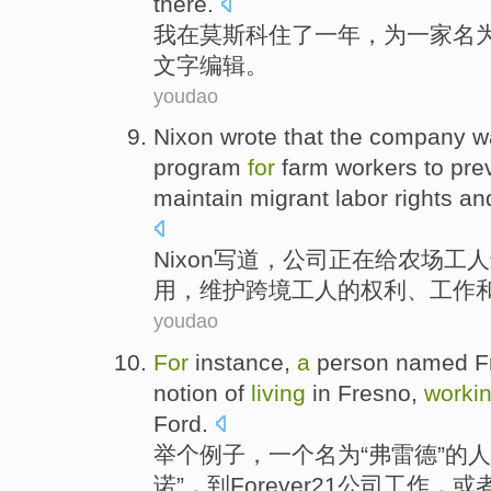
there.
我
在
莫斯科
住
了一
年
，
为
一家
名
文字
编辑
。
youdao
Nixon
wrote
that the
company
w
program
for
farm
workers
to pre
maintain
migrant
labor
rights
an
Nixon
写道
，
公司
正在
给
农场
工人
用
，
维护
跨境
工人
的
权利
、
工作
youdao
For
instance
,
a
person
named
F
notion of
living
in
Fresno
,
worki
Ford.
举
个例子，
一
个名为“
弗雷
德”的
人
诺
”，
到Forever
21
公司
工作
，
或