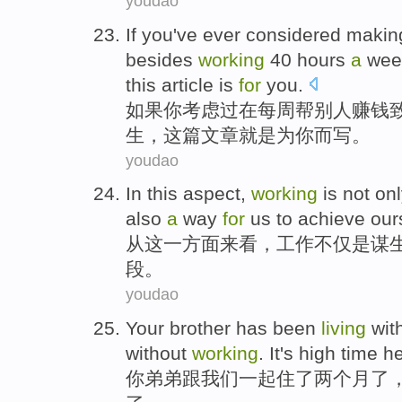
youdao
If
you
've ever considered
maki
besides
working
40
hours
a
wee
this
article
is
for
you
.
如果
你
考虑
过
在
每周
帮
别人
赚钱
生
，
这
篇文章
就是
为
你而写。
youdao
In
this
aspect
,
working
is
not on
also
a
way
for
us
to
achieve
our
从
这
一方面来看
，
工作
不仅
是
谋
段。
youdao
Your
brother
has been
living
wit
without
working
. It
's
high time
h
你
弟弟
跟
我们
一起住
了
两
个月
了