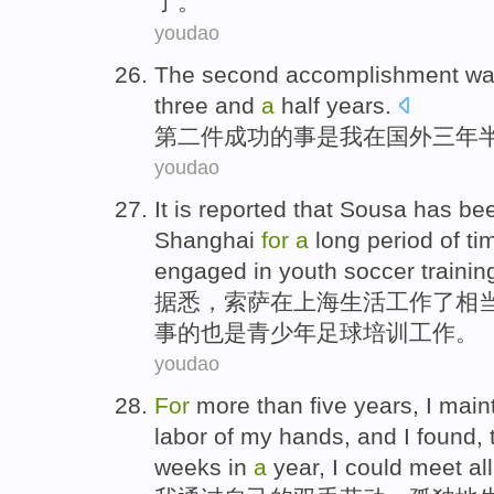
了。
youdao
The second
accomplishment
wa
three
and
a
half
years
.
第二
件
成功
的事
是
我在
国外
三
年
youdao
It is reported
that
Sousa has be
Shanghai
for
a
long period
of
ti
engaged in
youth
soccer
trainin
据悉
，
索萨
在
上海
生活
工作
了相
事
的
也是
青少年
足球
培训工作
。
youdao
For
more than
five
years
,
I
main
labor
of
my
hands
, and I
found
,
weeks
in
a
year
, I
could
meet
all