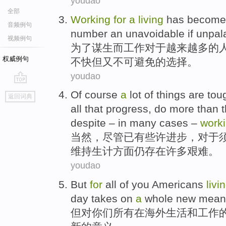
youdao
全部
Working
for
a
living
has
become
音频例句
number
an
unavoidable
if unpal
视频例句
为了
谋生
而
工作
对于
越来越
多的
权威例句
不快
但
又不可
避免
的选择。
youdao
go
Of
course
a
lot of things are
tou
返回词典
top
all that
progress
, do
more
than t
despite – in
many
cases –
work
当然
，
尽管
已有些许
进步
，
对于
维持生计
方面
仍
存在
许多
艰难
。
youdao
But
for
all
of
you
Americans
livi
day
takes
on
a
whole
new
mean
但
对
你们
所有
在海外
生活
和
工作