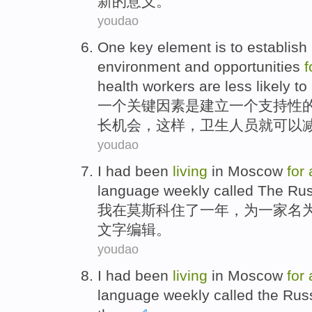
新的
意义
。
youdao
One
key
element
is
to establish
environment
and
opportunities
f
health
workers
are
less likely
to
一
个
关键
因素
是
建立
一
个
支持性
长
机会
，
这样
，
卫生
人员
就可以
youdao
I
had been
living
in
Moscow
for
language
weekly
called
The
Rus
我
在
莫斯科
住
了一
年
，
为
一家
名
文字编辑。
youdao
I
had been
living
in
Moscow
for
language
weekly
called
the
Rus