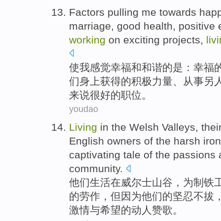
Factors pulling
me
towards
happ
marriage
,
good health
,
positive
working
on exciting
projects
,
liv
使
我
感觉
幸福
和
和谐
的是
：
幸福
们身上
获得
的积极
力量
、
从事
另
来说
很好的
职位
。
youdao
Living
in
the
Welsh
Valleys
,
thei
English
owners
of
the
harsh
iron
captivating
tale of the
passions
community
.
他们
生活
在
威尔士
山谷
，
为
制铁
的
劳作
，但因为他们的坚忍不拔
激情
与
希望
的动人赞歌。