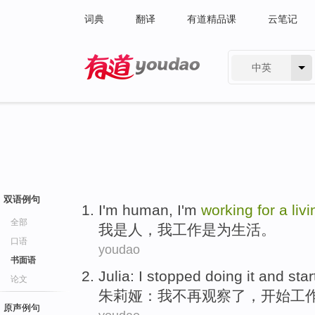
词典
翻译
有道精品课
云笔记
中英
有道 - 网易旗下搜索
双语例句
I
'm
human
, I'm
working
for
a
liv
全部
我
是
人
，我
工作
是
为
生活
。
口语
youdao
书面语
Julia
:
I
stopped
doing it and
star
论文
朱莉娅
：
我
不再观察了
，
开始
工
原声例句