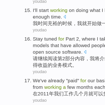
youdao
I
'll
start
working
on
doing what
I
enough
time
.
我
时间
充裕
的
时候
，我
就
开始
做
youdao
Stay
tuned
for
Part
2
, where
I
ta
models
that have
allowed
peopl
open source
software
.
请
继续
阅读
第2
部分内容
，
我
将
介
得
收益
的
业务
模式
。
youdao
We
've already "
paid
"
for
our bas
from
working
a
few months
eac
在
2011
年
我们
工作
几个
月就可以
youdao