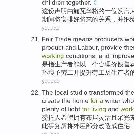
children
together
.
这份
声明
由
施瓦辛格
的
一
位
发言
期间
将
安排好
将来
的
关系
，
并
继
youdao
Fair Trade
means
producers
wo
product
and
Labour
,
provide
the
working
conditions
,
and
improv
是
指
生产者
能
以
一
个
合理
价钱
售
环境
予
劳工
并
提升
劳工
及
生产者
youdao
The local studio
transformed
th
create
the home
for
a
writer who
plenty
of
light
for
living
and
work
委托人
希望
拥有布局
灵活
且采光
此事务所将
外屋
部分
改造
成
住宅