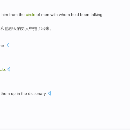
e
him
from
the
circle
of
men
with whom
he
'd been
talking
.
正和
他
聊天
的
男人
中拖了出来。
me.
rcle
.
hem up in the dictionary.
。