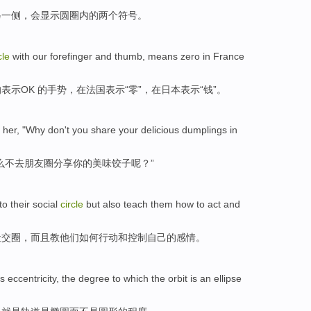
另
一侧
，
会显示
圆圈
内
的
两个
符号
。
cle
with
our forefinger
and
thumb
,
means
zero
in
France
的
表示
OK
的
手势
，
在
法国
表示“
零
”，在
日本
表示“
钱
”。
her
, "
Why
don't
you
share
your
delicious
dumplings
in
么
不
去
朋友
圈
分享
你
的
美味
饺子
呢？”
to
their
social
circle
but also
teach
them
how to
act
and
社交圈
，
而且
教
他们
如何
行动
和
控制
自己
的
感情
。
ts
eccentricity
,
the
degree
to
which
the orbit is
an ellipse