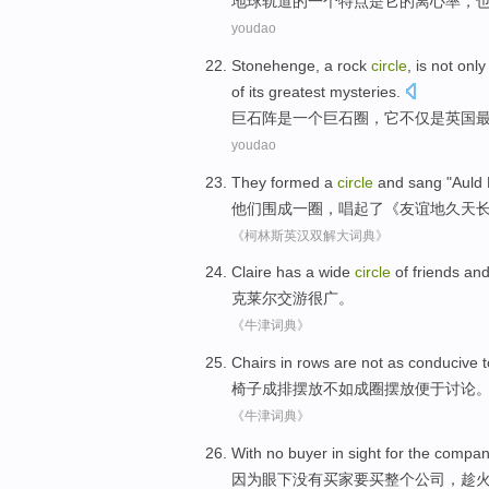
地球
轨道
的
一个
特点
是
它
的
离心率
，
youdao
Stonehenge
,
a
rock
circle
,
is
not only
of
its
greatest
mysteries
.
巨石阵
是
一个
巨石
圈
，
它
不仅
是
英国
youdao
They
formed
a
circle
and
sang
"
Auld
他们
围
成一圈，
唱起了
《友谊
地久
天
《柯林斯英汉双解大词典》
Claire
has
a wide
circle
of friends an
克莱尔交游
很
广。
《牛津词典》
Chairs
in rows
are not as
conducive t
椅子
成排
摆放不如
成
圈摆放
便于
讨论
《牛津词典》
With
no
buyer
in sight for the
compan
因为眼下
没有
买家
要买
整个
公司
，
趁