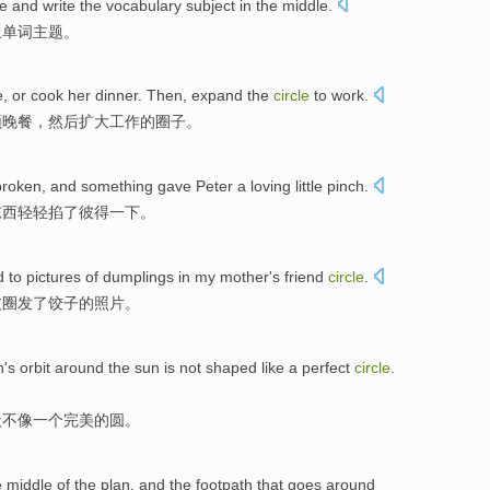
e
and write
the
vocabulary
subject
in
the middle.
上
单词
主题
。
e
,
or
cook
her
dinner
.
Then
,
expand
the
circle
to
work
.
顿晚餐
，
然后
扩大
工作
的
圈子
。
broken
, and
something
gave
Peter
a loving little
pinch
.
东西
轻轻掐了
彼得
一下。
d
to
pictures
of
dumplings
in
my mother
's
friend
circle
.
友圈
发了饺子
的
照片
。
h
's
orbit
around
the sun
is not
shaped
like
a
perfect
circle
.
状
不
像
一个
完美的
圆
。
e
middle
of the
plan
,
and
the
footpath
that
goes around