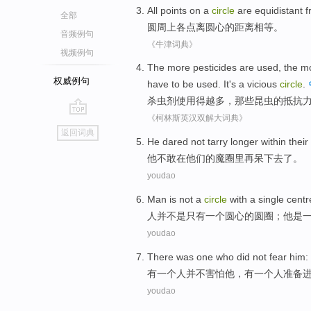
All
points
on
a
circle
are
equidistant
f
全部
圆周
上
各
点
离
圆心
的距离相等。
音频例句
《牛津词典》
视频例句
The
more
pesticides
are
used
, the 
权威例句
have to be
used.
It
's
a
vicious
circle
.
杀虫剂
使用
得
越多
，
那些昆虫
的
抵抗
《柯林斯英汉双解大词典》
go
返回词典
top
He
dared not
tarry
longer
within
their
他
不敢
在
他们
的
魔
圈里
再呆
下去了
。
youdao
Man
is not
a
circle
with
a
single centr
人
并
不是只有
一
个
圆心
的圆圈；
他
是
youdao
There
was
one
who
did not
fear
him
:
有
一
个
人
并不
害怕
他
，有一个人
准备
youdao