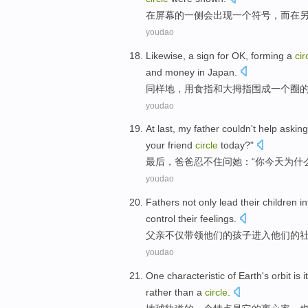
在
屏幕
的
一侧
会
出现
一个
符号
，
而
在
youdao
Likewise
,
a
sign
for
OK
, forming a
cir
and
money
in
Japan
.
同样地
，
用
食指
和
大拇指
围
成
一个
圈
youdao
At last
,
my father
couldn't help
asking
your
friend
circle
today
?"
最后
，
爸爸
忍不住
问
她
：“
你
今天
为什
youdao
Fathers
not only
lead
their
children
in
control
their
feelings
.
父亲
不仅
带领
他们
的
孩子
进入
他们的
youdao
One
characteristic
of
Earth's
orbit
is
i
rather
than
a
circle
.