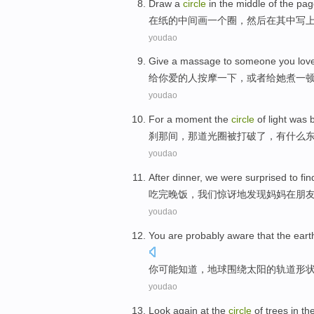
Draw
a
circle
in
the
middle of the
pag
在
纸
的中间
画
一个
圈
，
然后
在其中写
youdao
Give
a massage
to
someone
you
lov
给
你
爱
的
人
按摩
一下
，
或者
给
她
煮
一
youdao
For a moment
the
circle
of light
was
刹那间
，那
道光
圈
被
打破了
，
有什么
youdao
After dinner
,
we
were surprised
to
fin
吃
完晚饭，
我们
惊讶
地
发现
妈妈
在
朋
youdao
You
are
probably
aware
that
the eart
你
可能
知道
，
地球
围绕
太阳
的
轨道
形
youdao
Look again
at
the
circle
of
trees
in th