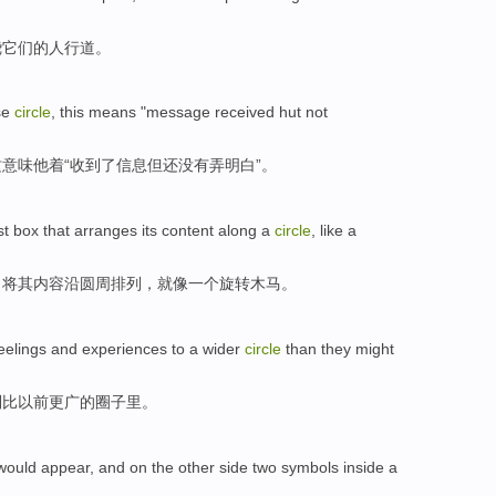
绕
它们
的
人行道
。
se
circle
,
this
means
"
message
received
hut
not
这
意味
他着“
收到了
信息
但
还没有
弄明白
”。
st
box
that
arranges
its
content
along a
circle
,
like
a
，将
其
内容
沿
圆周
排列
，
就像
一个旋转木马。
eelings
and
experiences
to
a wider
circle
than
they might
到
比以前
更
广的
圈子里
。
would
appear
,
and
on
the other
side
two
symbols
inside
a