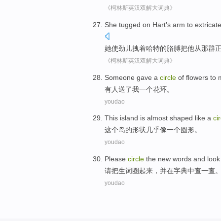
《柯林斯英汉双解大词典》
She
tugged
on
Hart
's
arm
to extricat
她
使劲儿
拽
着
哈特
的
胳膊
把
他
从
那
群
《柯林斯英汉双解大词典》
S
omeone gave a
circle
of flowers to 
有
人送了我一个花环。
youdao
T
his island is almost shaped like a
ci
这
个岛的形状几乎像一个圆形。
youdao
P
lease
circle
the new words and look t
请
把生词圈起来，并在字典中查一查
youdao