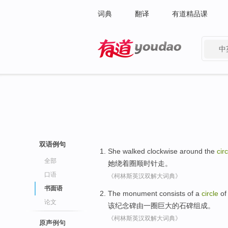
词典
翻译
有道精品课
中
有道 - 网易旗下搜索
双语例句
She
walked
clockwise
around
the
circ
全部
她
绕
着圈
顺时针
走
。
口语
《柯林斯英汉双解大词典》
书面语
The
monument
consists of
a
circle
o
论文
该
纪念碑
由
一
圈
巨大
的
石碑
组成。
《柯林斯英汉双解大词典》
原声例句