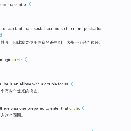
rom
the
centre.
more
resistant
the
insects
become
so
the
more
pesticides
力
越强，
因此
就要
使用
更多
的杀虫剂。
这
是
一个
恶性
循环
。
magic
circle
.
e;
he
is
an
ellipse
with
a
double
focus
.
一
个
有
两个
焦点的
椭圆
。
 there was one
prepared to
enter
that
circle
.
进入
这个
圆圈
。