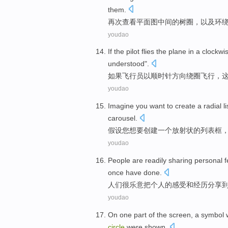
them
.
再次
查看
平面图
中间
的
树
圈
，
以及
环
youdao
If
the pilot flies the plane
in
a
clockwi
understood
".
如果
飞行员
以
顺时针方向绕
圈飞行
，
youdao
Imagine
you
want
to
create
a
radial
li
carousel.
假设
您
想
要
创建
一
个
放射状
的
列表
框
youdao
People
are readily
sharing
personal
f
once
have done.
人们
很
乐意把
个人
的
感受
和
经历
分享
youdao
On
one
part
of
the
screen
,
a
symbol
circle
were
shown
.