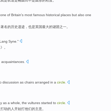
也就是
轨道是
椭圆
而
不是圆形
的
程度
。
one of
Britain
's most
famous
historical
places
but also
one
最
著名
的
历史
遗迹
，
也是
英国
最大
的
谜团之一
。
Lang Syne
."
长》。
d acquaintances.
o
discussion
as chairs
arranged
in a
circle
.
。
y
as a
whole
,
the
vultures
started to
circle
.
火打劫
的
人
开始
打他们的主意。