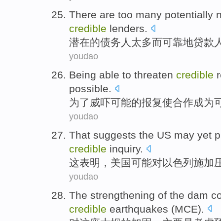
There are
too
many
potentially
credible
lenders
.
潜在
的
债务人
太多
而
可靠地
贷款
youdao
Being able
to
threaten
credible
r
possible
.
为了
威吓
可能的
报复
使
合作
成为
youdao
That suggests
the US
may
yet 
credible
inquiry
.
这
表明
，
美国
可能
对
以色列
施加
youdao
The
strengthening
of
the dam
c
credible
earthquakes (
MCE
).