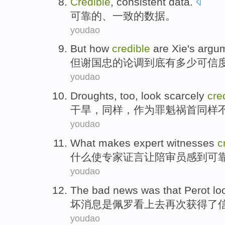
Credible
,
consistent
data
.
可靠
的、
一致的
数据
。
youdao
But
how
credible
are
Xie
's
argu
但
谢国忠
的
论调
到底有多少
可信
youdao
Droughts
,
too
, look scarcely
cre
干旱
，
同样
，
作为
罪魁祸首同样
youdao
What
makes
expert
witnesses
c
什么
使
专家
证言
让陪审员感到
可
youdao
The bad
news
was
that Perot
lo
坏
消息
是
佩
罗看上去再次获得了
youdao