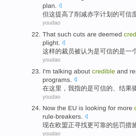
plan
.
但
这
提高
了
削减赤字
计划
的
可信
youdao
That such
cuts
are
deemed
cred
plight
.
这样
的
裁员
被
认为是
可信
的
是
一
youdao
I'm
talking about
credible
and
re
programs
.
在这里，
我
指
的是
可信
的、
结果
youdao
Now
the EU
is looking
for
more
rule-breakers
.
现在
欧盟
正
寻找
更
可靠
的
惩罚
措
youdao