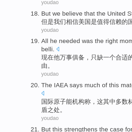
youdao
But
we
believe that
the United S
但是
我们
相信
美国
是
值得
信赖的
youdao
All
he
needed was the
right
mom
belli.
现在
他
万事俱备，只缺
一
个
合适
由。
youdao
The IAEA
says
much of
this
mat
国际
原子能机构
称
，
这
其中多数
盾之处。
youdao
But
this
strengthens
the case fo