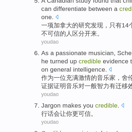
A
Canadian
study
found
that
chi
can
differentiate between
a
cred
one.
一项
加拿大
的
研究
发现
，
只有14
不可信的人
区分
开来。
youdao
As
a
passionate
musician
,
Sche
he turned up
credible
evidence
t
on
general
intelligence
.
作为
一位
充满激情
的
音乐家
，
舍
证据
证明
音乐
对
一般智力
有
迁移
youdao
Jargon
makes
you
credible
.
行话
会让
你
更可信
。
youdao