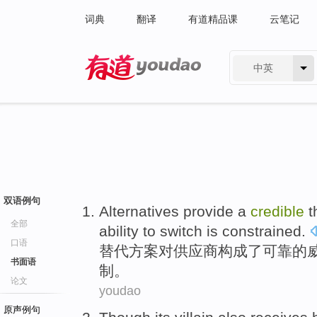
词典
翻译
有道精品课
云笔记
中英
有道 - 网易旗下搜索
双语例句
Alternatives
provide a
credible
t
全部
ability
to
switch
is constrained
.
口语
替代
方案
对
供应商
构成了
可靠
的
书面语
制。
论文
youdao
原声例句