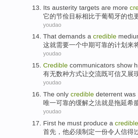
Its
austerity
targets
are
more
cr
它
的
节俭
目标
相比于
葡萄牙
的
也
youdao
That
demands
a
credible
mediu
这
就需要
一个
中期
可靠
的
计划
来
youdao
Credible
communicators
show h
有
无数
种方式让交流既
可信
又
展
youdao
The only
credible
deterrent
was
唯一
可靠
的缓解之法
就是
拖延希
youdao
First
he
must
produce
a
credibl
首先
，
他
必须
制定
一份
令人信得