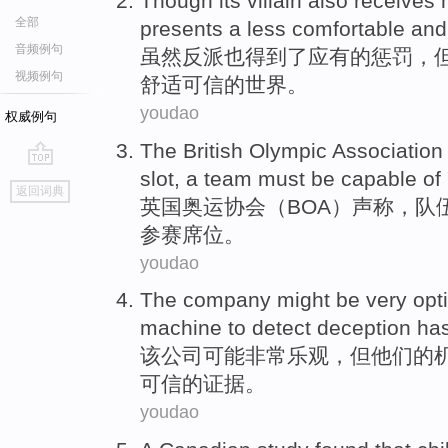
Though
its villain
also
receives
全部
presents
a
less
comfortable and
音频例句
虽然
反派
也
得到
了
应有
的
惩罚
，
视频例句
舒适
可信
的世界。
youdao
权威例句
The British
Olympic
Association
slot, a
team
must be
capable
of
go
返回词典
top
英国
奥运
协会
（
BOA
）声称，
队
参赛席位。
youdao
The
company
might be
very
opt
machine
to
detect
deception
has
该
公司
可能
非常
乐观
，
但
他们
的
可信
的
证据
。
youdao