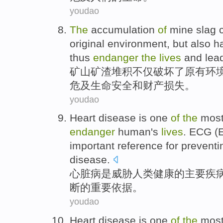
youdao
The
accumulation
of
mine
slag 
original
environment
,
but
also
h
thus
endanger
the
lives
and lea
矿山
矿渣
堆积
不仅
破坏
了
原有
环
危及
生命
安全和
财产
损失
。
youdao
Heart
disease is
one
of
the
mos
endanger
human
's
lives
.
ECG
(E
important
reference for
preventi
disease.
心脏病
是
威胁
人类
健康
的
主要
疾
断
的
重要
依据
。
youdao
Heart
disease is
one
of
the
mos