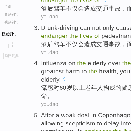
endanger
the
lives
of
.
全部
酒后
驾车
不仅
会
造成
交通
事故
，
音频例句
youdao
视频例句
Drunk-driving
can
not only
caus
权威例句
endanger
the
lives
of
pedestria
酒后
驾车
不仅
会
造成
交通
事故
，
youdao
go
返回词典
top
Influenza
on
the
elderly
over
the
greatest
harm
to
the
health
,
you
elderly
.
流感
对
60
岁
以上
老年人
构成
的
健
命
。
youdao
After
a
weak
deal
in
Copenhage
allowing
scepticism
to delay
int