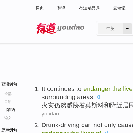
词典
翻译
有道精品课
云笔记
中英
有道 - 网易旗下搜索
双语例句
It
continues
to
endanger
the
liv
全部
surrounding
areas
.
口语
火灾
仍然
威胁
着
莫斯科
和
附近
居
书面语
youdao
论文
Drunk-driving
can
not only
caus
原声例句