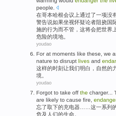
warming
would
endanger
the
li
people
.
在
哥本哈根会议上
通过
了一
项没
警告
说如果坐视
怀疑
论者阻挠
国
施
的行为而不管，这
将会
把世界
危险的
境地
。
youdao
For
at moments
like these
,
we
a
nature
to disrupt
lives
and
enda
这样
的
时刻
让
我们
明白，
自然
的
境
。
youdao
Forgot to
take off
the
charger
...
are
likely
to cause
fire
,
endange
忘了
取
下的
充电器
……
这
一系列
危及
人们
的
生命。