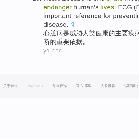
endanger
human
's
lives
.
ECG
(E
important
reference for
preventi
disease.
心脏病
是
威胁
人类
健康
的
主要
疾
断
的
重要
依据
。
youdao
关于有道
Investors
有道智选
官方博客
技术博客
诚聘英