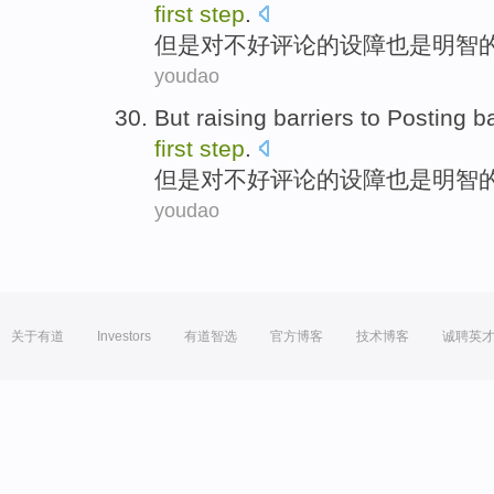
first
step
.
但是
对
不好
评论
的
设障
也是
明智
youdao
But
raising
barriers
to
Posting
b
first
step
.
但是
对
不好
评论
的
设障
也是
明智
youdao
关于有道
Investors
有道智选
官方博客
技术博客
诚聘英