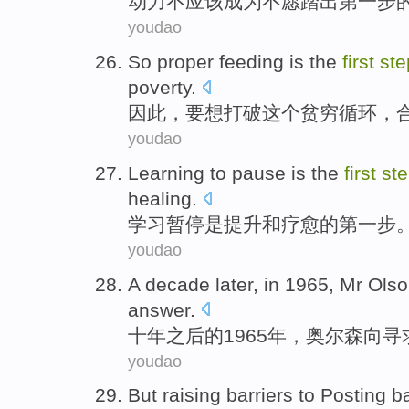
动力
不
应该
成为
不
愿踏
出
第
一步
youdao
So
proper
feeding
is
the
first
ste
poverty
.
因此
，
要想打破
这个
贫穷
循环
，
youdao
Learning
to
pause
is
the
first
st
healing
.
学习
暂停
是
提升
和
疗愈
的
第
一步
youdao
A decade
later
, in 1965, Mr
Olso
answer
.
十
年
之后
的1965年，
奥尔森
向
寻
youdao
But
raising
barriers
to
Posting
b