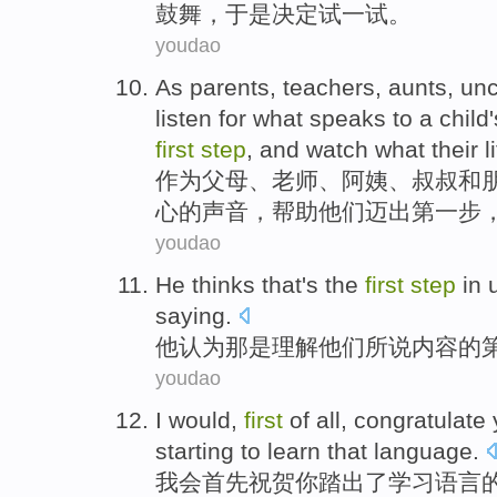
鼓舞，于是决定试一试。
youdao
A
s parents, teachers, aunts, uncl
listen for what speaks to a child
first
step
, and watch what their l
作
为父母、老师、阿姨、叔叔和
心的声音，帮助他们迈出第一步
youdao
He
thinks
that
's
the
first
step
in
saying
.
他
认为
那
是
理解
他们
所说
内容的
youdao
I would
,
first
of
all,
congratulate
starting to
learn
that
language
.
我会
首先
祝贺
你
踏
出了
学习
语言