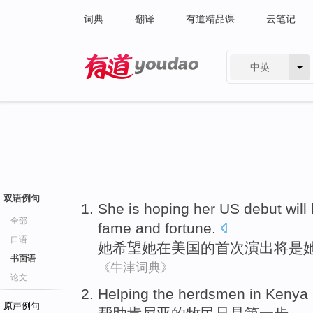
词典
翻译
有道精品课
云笔记
中英
有道 - 网易旗下搜索
双语例句
She
is
hoping
her
US
debut
will
全部
fame and fortune
.
口语
她
希望
她
在
美国
的
首次演出
将
是
书面语
《牛津词典》
论文
H
elping the herdsmen in Kenya i
原声例句