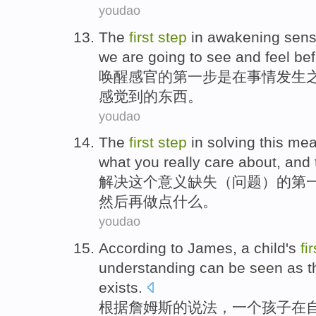
youdao
The
first
step
in
awakening
sen
we
are going to
see
and
feel
bef
唤醒
感官
的
第
一步
是
在
事情
发生
感觉到
的
东西
。
youdao
The
first
step
in
solving
this
mea
what
you
really
care about
,
and 
解决
这个
意义
缺失（问题）的
第
然后
再
做
点
什么。
youdao
According to
James
,
a
child
's
fir
understanding
can
be
seen as
t
exists
.
根据
詹姆斯
的说法，
一个
孩子
在