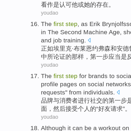
看作
是
认可
他
或
她
的
存在
。
youdao
The
first
step
,
as
Erik
Brynjolfss
in
The
Second
Machine
Age
,
sh
and
job
training
.
正如
埃里克·
布莱恩
约弗森
和
安德
中所论证的那样，
第
一步
应当
是
youdao
The
first
step
for
brands
to
socia
profile
pages
on
social
networks
requests
" from
individuals
.
品牌
与
消费者
进行
社交
的
第
一步
面
，
然后
接受
个人
的“
好友
请求
”。
youdao
Although
it
can
be
a
workout
on 