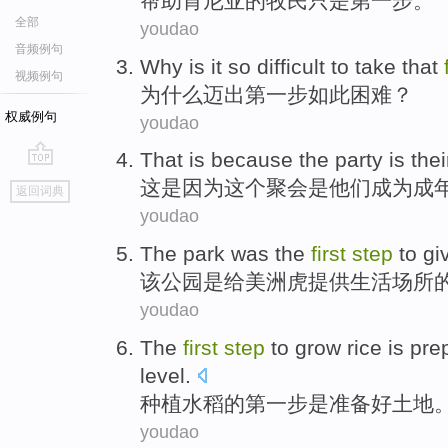
帮
助肯尼亚的牧民只是第一步。
全部
youdao
音频例句
W
hy is it so difficult to take that
视频例句
为
什么迈出第一步如此困难？
权威例句
youdao
T
hat is because the party is the
go
这
是因为这个聚会是他们成为成
返回词典
top
youdao
T
he park was the
first
step
to giv
该
公园是给美洲虎提供生活场所
youdao
T
he
first
step
to grow rice is pre
level.
种
植水稻的第一步是准备好土地
youdao