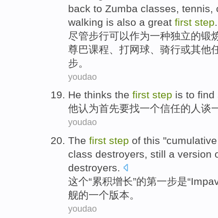
back to Zumba
classes
,
tennis
,
walking
is also
a
great
first
step
.
尽管
步行
可以
作为
一种
独立的
锻
尊巴
课程
、
打网球
、
骑行
或
其他
步。
youdao
H
e thinks the
first
step
is to find
他
认为首先要找一个信任的人谈
youdao
The
first
step
of
this
"
cumulative
class
destroyers
,
still
a
version
destroyers.
这个
“
累积
增长
”
的
第
一步
是
“
Impav
舰
的
一个
版本
。
youdao