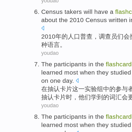
youdao
Census
takers
will
have a
flash
about
the
2010 Census written 
2010年
的
人口普查
，
调查员们
会
种语言
。
youdao
The
participants
in
the
flashcard
learned
most when they studie
on
one
day
.
在
抽
认
卡片
这一
实验组
中的
参与
抽认卡片时，他们学到
的
词汇会
youdao
The
participants
in
the
flashcard
learned
most when they studie