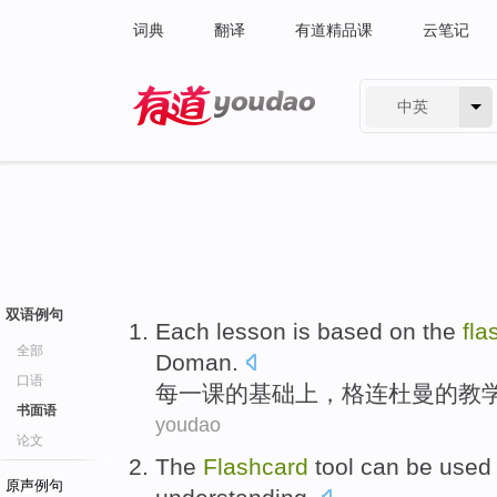
词典
翻译
有道精品课
云笔记
中英
有道 - 网易旗下搜索
双语例句
Each
lesson
is
based
on
the
fla
全部
Doman
.
口语
每一
课
的
基础
上
，格连
杜曼
的
教
书面语
youdao
论文
The
Flashcard
tool
can be
used 
原声例句