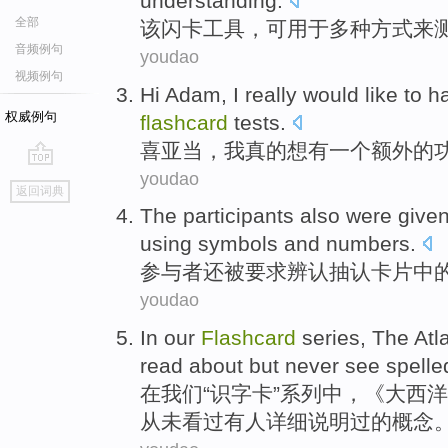
understanding
.
全部
该
闪卡
工具
，
可
用于
多种
方式
来
音频例句
youdao
视频例句
Hi
Adam
,
I
really
would like to
h
权威例句
flashcard
tests
.
喜
亚当
，
我
真的
想
有
一个
额外的
youdao
go
返回词典
top
The participants
also
were
give
using
symbols
and
numbers
.
参与者
还
被
要求
辨认
抽认卡片中
youdao
In
our
Flashcard
series
, The Atl
read
about
but
never
see
spelle
在
我们
“
识字
卡”
系列中
，《大西洋
从未
看过有人详细说明过的概念