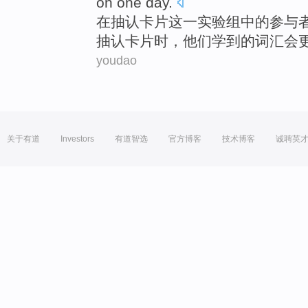
on
one
day
.
在
抽
认
卡片
这一
实验组
中的
参与
抽认卡片时，他们学到
的
词汇会
youdao
关于有道
Investors
有道智选
官方博客
技术博客
诚聘英