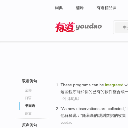
词典
翻译
有道精品课
中
有道 - 网易旗下搜索
双语例句
These
programs
can be
integrated
w
全部
这些
程序
能
和
你
的已有
的
软件
整合成
口语
《牛津词典》
书面语
"
As
new
observations
are
collected
,"
论文
他
解释说
：“
随着
新的
观测
数据的
收集
youdao
原声例句