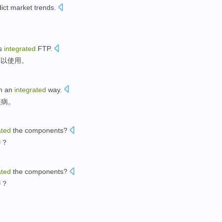
ict
market
trends
.
s
integrated
FTP
.
可以使用。
in an
integrated
way
.
疾病
。
ated
the
components
?
件
？
ated
the
components
?
件
？