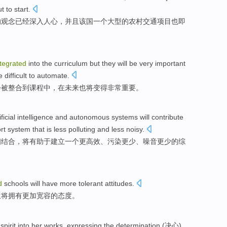
t to
start
.
的
观念
已经
深入人心，并且该国
一个
大型
的农村交通
项目
也
即
ntegrated
into the
curriculum
but they
will
be
very
important
e
difficult to
automate
.
会
被
整合
到
课程中
，
在
未来
也
将
变得
非常
重要
。
ificial
intelligence
and
autonomous
systems
will
contribute
rt
system
that is
less
polluting
and less
noisy
.
相结合
，
将
有助于
建立
一个
更
高效
、
污染
更
少
、
噪音
更少的
综
d
schools
will
have
more
tolerant
attitudes
.
生
将
拥有
更加
宽容
的
态度
。
spirit into her works, expressing the determination (决心)