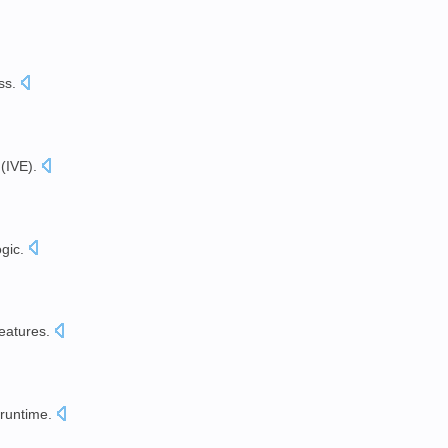
ss
.
(
IVE
).
ogic
.
features
.
runtime
.