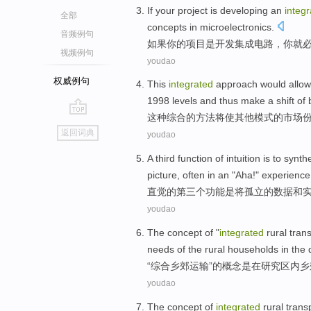
If
your
project
is
developing
an
integ
全部
concepts
in microelectronics
.
音频例句
如果
你
的
项目
是
开发
集成
电路
，
你
就
视频例句
youdao
权威例句
This
integrated
approach
would
allow
1998
levels
and
thus
make
a
shift
of
这种
综合
的
方法
将
使
其他
模式
的
市场
go
返回词典
youdao
top
A third
function
of
intuition
is
to
synthe
picture
,
often in
an "Aha!"
experience
直觉
的
第三
个
功能
是
将
孤立
的
数据
和
youdao
The
concept
of
"
integrated
rural
tran
needs
of the
rural
households
in
the
“
综合
乡
郊
运输
”
的
概念
是
在
研究
区内
乡
youdao
The
concept
of
integrated
rural
trans