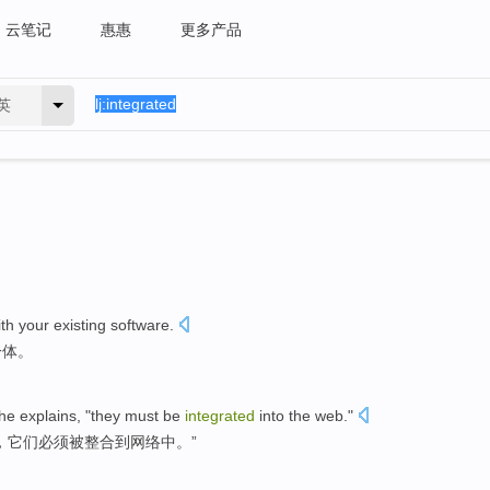
云笔记
惠惠
更多产品
英
ith
your
existing
software
.
一体
。
he
explains
, "
they
must
be
integrated
into
the
web
."
，
它们
必须
被
整合
到
网络中。”