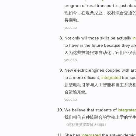
program
of rural transport
is
just abou
现如今，
在
坦桑尼亚
，
农村
综合
交通
将
启动
。
youdao
Not only
will
those
skills
be
actually
i
to have
in the
future
because
they
ar
因为
这些
技能
很难
自动化
，
它们
不仅
youdao
New
electric
engines
coupled
with
art
to
a
more
efficient
,
integrated
transpo
新型
电动
引擎
与
人工
智能
和
自主
系统
合
运输
系统
。
youdao
We
believe that
students
of
integrate
我们
相信
在种族
融合
的
学校上学
的
学
《柯林斯英汉双解大词典》
S
he has
integrated
the anti-epidemic 