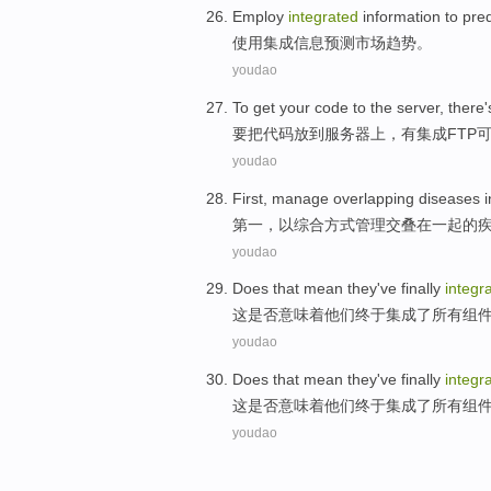
Employ
integrated
information
to
pred
使用
集成
信息
预测
市场
趋势
。
youdao
To
get your
code
to the
server
,
there'
要
把
代码
放到
服务器
上
，
有
集成
FTP
youdao
First
,
manage
overlapping
diseases
第一
，
以
综合
方式
管理
交叠在一起
的
youdao
Does
that mean
they
've finally
integr
这
是否
意味着
他们
终于
集成
了
所有组
youdao
Does
that mean
they
've finally
integr
这
是否
意味着
他们
终于
集成
了
所有组
youdao