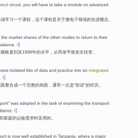
rated
circuit
,
you
will
have to
take
a
module
on
advanced
必须
学习
一个
课程
，这个课程是
关于
微电子
领域
的
先进
概念
。
the
market
shares
of the
other
modes
to return
to
their
balance
.
份额
恢复
到
其
1998年的
水平
，
从而
使
平衡发生转变。
size isolated bits
of
data
and
practice
into
an
integrated
.
实践
整合
成
一
个
完整
的
画面
，
通常
一次是“惊讶”的
经历
。
sport
"
was
adopted
in the task of
examining
the transport
district
.
郊
家庭
的
运输
需求
时
采用
的。
port
is now
well established
in
Tanzania
, where
a
major