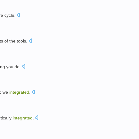
ife
cycle
.
ts
of the
tools
.
ing
you
do.
。
c
we
integrated
.
tically
integrated
.