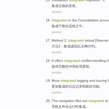
Installation
integrated
migration
.
集成
迁移
的
安装
。
youdao
Integrated
in the
Consolidation
proce
集成
于
整合
流程之中
。
youdao
Method
2
:
Integrated
virtual
Ethernet
方法
2
：
集成
虚拟
以太网
(
IVE
)。
youdao
It
offers
integrated
conflict-handling
l
提供
完整
的冲突处理
逻辑
。
youdao
More
integrated
logging
and
tracing
更加
集成
的
日志记录
和
跟踪
功能
。
youdao
The navigation
files
are
integrated
at
导航
文件
在
运行时
集成
。