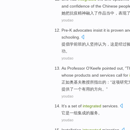
and confidence of the Chinese peopl
她
把抗疫精神融入了作品当中，表现
youdao
Pre-K
advocates
insist
it
is
proven
an
schooling
.
提倡
学前班
的
人
坚持认为
，
这
是
经过
功
。
youdao
As
Professor
O'Keefe
pointed out
, "
T
whose
products
and
services
call
for
正如
奥
基夫教授所
指出
的：“
这项
研究
提供了
一个
有用
的
方向
。”
youdao
It
's
a
set of
integrated
services
.
它
是
一
组
集成
的
服务
。
youdao