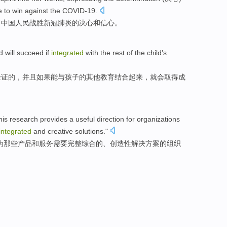
e to win against the COVID-19.
了中国人民战胜新冠肺炎的决心和信心。
d
will
succeed
if
integrated
with the
rest
of
the
child
's
验证
的
，并且
如果
能
与
孩子
的
其他
教育
结合起来
，
就会
取得成
his
research
provides
a
useful
direction
for
organizations
integrated
and
creative
solutions
."
为那些
产品
和
服务
需要
完整
综合的、创造性解决方案的
组织