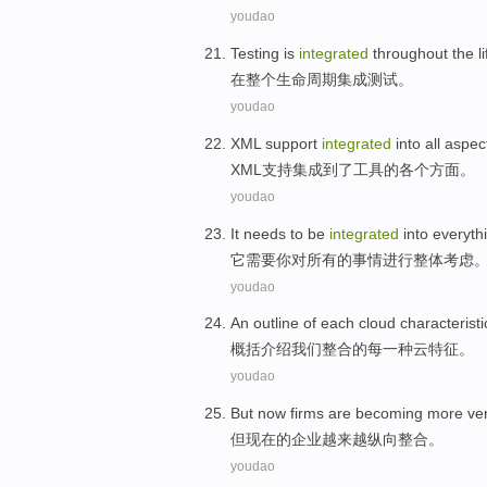
youdao
Testing
is
integrated
throughout the
l
在
整个
生命
周期
集成
测试
。
youdao
XML
support
integrated
into
all aspec
XML
支持
集成
到了
工具
的
各个
方面。
youdao
It
needs to be
integrated
into
everyth
它
需要
你对
所有
的事情
进行整体
考虑
youdao
An
outline
of
each
cloud
characteristi
概括介绍
我们
整合
的
每
一种
云
特征
。
youdao
But
now
firms
are becoming more
ver
但
现在
的
企业
越来越
纵向
整合
。
youdao