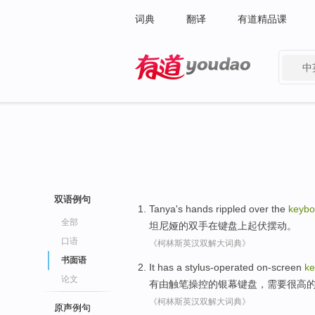
词典
翻译
有道精品课
中
有道 - 网易旗下搜索
双语例句
Tanya
's
hands
rippled
over
the
keybo
全部
坦
尼娅的
双手
在
键盘
上起伏摆动
。
口语
《柯林斯英汉双解大词典》
书面语
It has
a stylus-operated
on-screen
ke
论文
有
由
触笔操控的
银幕
键盘
，
需要
很高
《柯林斯英汉双解大词典》
原声例句