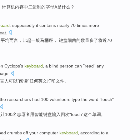
，
计算机
内存
中
二进制的字母A
是
什么
？
board
:
supposedly it
contains
nearly
70
times
more
seat
.
，
平均而言
，
比起
一般马桶座， 键盘
细菌
的数量
多
了
将近
70
on
Cyclops's
keyboard
, a
blind person
can
"
read
"
any
guage
.
盲人
可以
“
阅读
”
任何
英文
打印
文件
。
the researchers
had
100
volunteers
type
the
word
"
touch
"
员
让
100
名志愿者
用
智能键盘
输入
四
次
“
touch
”
这个
单词
。
ped crumbs off
your
computer
keyboard
,
according
to
a