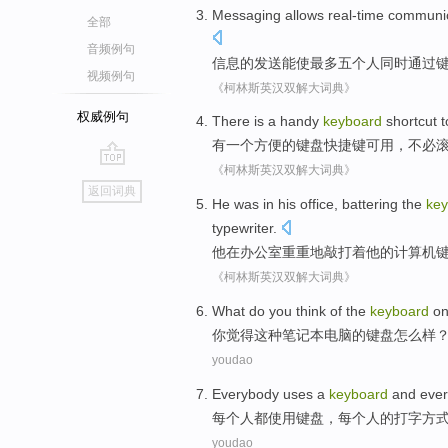
Messaging
allows
real-time
communic
全部
音频例句
信息
的发送
能使
最多
五
个人
同时
通过
视频例句
《柯林斯英汉双解大词典》
权威例句
There is
a
handy
keyboard
shortcut
t
有
一个
方便
的
键盘
快捷键可用
，
不必
《柯林斯英汉双解大词典》
go
返回词典
top
He
was
in
his
office
,
battering
the
ke
typewriter
.
他
在
办公室
重重地
敲打
着
他
的
计算机
《柯林斯英汉双解大词典》
What do
you
think
of the
keyboard
o
你
觉得
这种
笔记本电脑
的
键盘
怎么样
youdao
Everybody
uses
a
keyboard
and eve
每个
人都
使用
键盘
，每个人的
打字
方
youdao