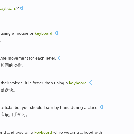
keyboard
?
by using a mouse or
keyboard
.
。
ame movement for each letter.
用相同的动作。
eir voices. It is faster than using a
keyboard
.
用键盘快。
 article, but you should learn by hand during a class.
上应该用手学习。
hand and type on a
keyboard
while wearing a hood with