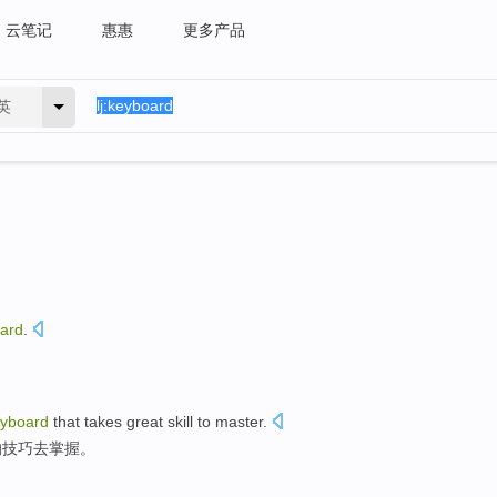
云笔记
惠惠
更多产品
英
ard
.
yboard
that
takes
great
skill
to
master
.
的
技巧
去
掌握。