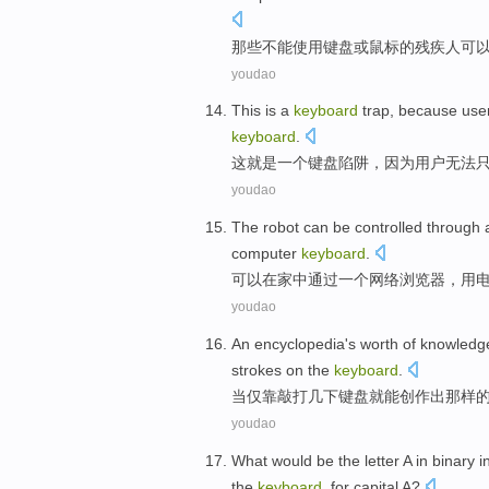
那些
不能
使用
键盘
或
鼠标
的
残疾人
可
youdao
This
is
a
keyboard
trap
,
because
use
keyboard
.
这
就是
一个
键盘
陷阱
，
因为
用户
无法
youdao
The
robot
can be
controlled
through
computer
keyboard
.
可以
在家中
通过
一个
网络
浏览器
，
用
youdao
An
encyclopedia
's
worth
of
knowledg
strokes on the
keyboard
.
当
仅
靠
敲打
几下键盘就
能
创作出那样
youdao
What would
be
the
letter
A
in binary
i
the
keyboard
, for
capital
A
?