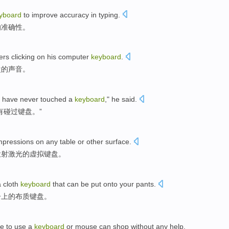
yboard
to
improve
accuracy
in
typing
.
的
准确性
。
ers
clicking on his
computer
keyboard
.
盘
的声音。
d
have never
touched
a
keyboard
,"
he
said
.
有
碰
过
键盘
。”
mpressions
on
any
table
or
other
surface
.
投射
激光
的
虚拟
键盘
。
a
cloth
keyboard
that
can be
put onto
your pants
.
子
上的
布质
键盘
。
e to
use
a
keyboard
or
mouse
can
shop
without
any
help
.