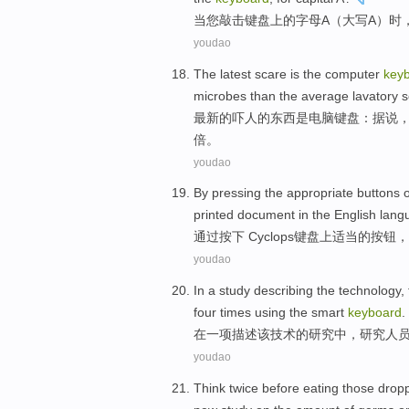
当
您
敲击键盘
上
的
字母
A
（
大写
A
）时
youdao
The latest
scare
is
the
computer
key
microbes
than
the
average
lavatory 
最新
的
吓人
的东西
是
电脑
键盘
：
据说
倍
。
youdao
By
pressing
the
appropriate
buttons
printed
document
in the English lan
通过
按下 Cyclops
键盘
上
适当
的
按钮
，
youdao
In
a
study
describing
the
technology
,
four
times
using the
smart
keyboard
.
在
一
项
描述
该
技术
的
研究
中，研究人
youdao
Think
twice
before
eating
those drop