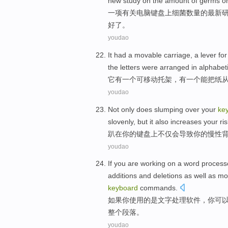
new
study
on
the
amount
of
germs
o
一项
有关
电脑
键盘
上
细菌
数量
的
最新
好了。
youdao
It
had
a
movable
carriage
, a
lever
fo
the
letters
were arranged in alphabeti
它
有
一
个
可移动
托架
，有一个能
把
纸
youdao
Not only
does slumping over
your
ke
slovenly
,
but it also
increases
your
ri
趴在
你
的
键盘上
不仅
会导致
你
的
慢性
youdao
If
you
are
working
on a
word
process
additions
and deletions as
well
as
mo
keyboard
commands
.
如果
你
使用
的
是
文字
处理软件
，你
可
整个
段落
。
youdao