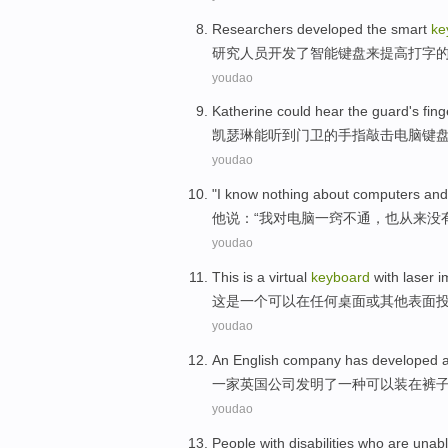
Researchers
developed
the
smart
ke
研究人员
开发
了
智能
键盘
来
提高
打字
youdao
Katherine
could
hear
the guard
's
fing
凯瑟琳
能
听到
门卫
的
手指
敲击
电脑
键
youdao
"
I
know nothing about computers
an
他
说：“
我
对
电脑一窍不通，也
从来
没
youdao
This
is
a
virtual
keyboard
with
laser
i
这
是
一个
可以
在
任何
桌面
或
其他
表面
youdao
An
English
company
has developed
一家
英国
公司
发明
了
一种
可以
装
在
裤
youdao
People with disabilities
who are
unabl