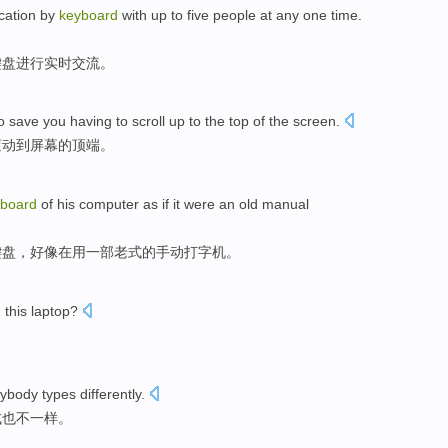
ation
by
keyboard
with
up
to
five
people
at any one
time
.
键盘
进行实时
交流
。
o save you
having to
scroll up
to
the top
of the
screen
.
滚动
到
屏幕的
顶端
。
yboard
of
his
computer
as if it
were an
old
manual
键盘
，
好像
在用一部
老式的
手动
打字机。
n
this
laptop
?
？
rybody
types
differently
.
式也不一样
。