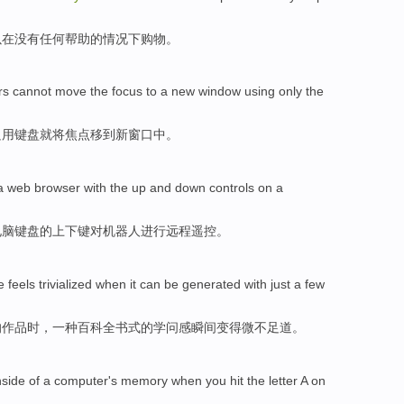
以
在
没有
任何
帮助
的情况下
购物
。
rs
cannot
move
the focus
to a new window
using only
the
只用
键盘就
将
焦点
移到
新窗口中。
a
web
browser
with
the
up and down
controls
on
a
电脑
键盘
的
上下
键
对
机器人
进行远程遥控。
e
feels
trivialized
when
it
can be
generated with
just
a
few
的
作品时，
一种
百科
全书式的
学问
感
瞬间
变得微不足道
。
nside of a
computer
's
memory
when
you
hit
the
letter A
on