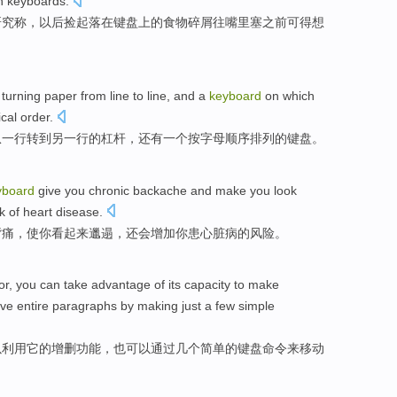
n
keyboards
.
研究
称
，以后捡起落
在
键盘上的
食物
碎屑
往嘴里塞
之前
可得
想
r
turning
paper
from
line
to
line,
and
a
keyboard
on which
cal
order.
从
一
行
转
到
另一行的
杠杆
，
还有
一个按字母顺序
排列
的
键盘
。
yboard
give
you
chronic
backache
and
make
you
look
sk
of
heart disease
.
背痛
，
使
你
看起来
邋遢
，
还
会
增加
你患心脏病
的
风险
。
or
, you
can
take advantage
of
its
capacity to make
ve
entire
paragraphs
by
making just
a few
simple
以
利用
它
的
增删功能
，
也
可以
通过
几个
简单
的
键盘
命令
来移动