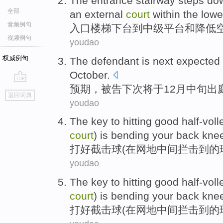
The entrance
stairway
steps d
全部
an
external
court
within the
lowe
音频例句
入口
楼梯
下台
到
中级
平台
和
降低
视频例句
youdao
权威例句
The defendant
is next
expected
October
.
预期
，
被告
下次
将于12月中旬出
go
返回词典
top
youdao
The
key
to
hitting
good
half-voll
court
) is
bending
your back kne
打
好
截击
球(
在
网地中间拦击到的
youdao
The
key
to
hitting
good
half-voll
court
) is
bending
your back kne
打
好
截击
球(
在
网地中间拦击到的