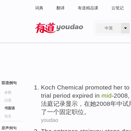
词典
翻译
有道精品课
云笔记
中英
有道 - 网易旗下搜索
双语例句
Koch
Chemical
promoted
her
t
全部
trial period
expired
in
mid
-
2008
口语
法庭
记录
显示
，
在
她
2008
年中
试
书面语
了
一个
固定
职位
。
论文
youdao
原声例句