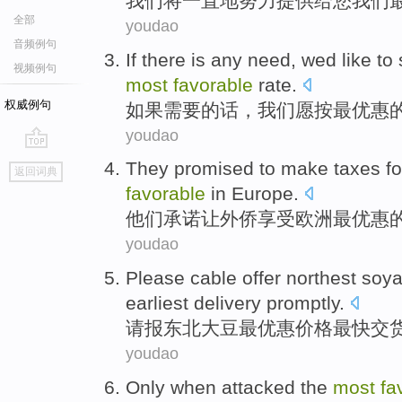
我们
将
一直
地
努力
提供给
您
我们
全部
youdao
音频例句
If
there is any
need
,
wed
like
to
视频例句
most
favorable
rate
.
权威例句
如果
需要
的话，
我们
愿按
最
优惠
youdao
go
They
promised
to make
taxes f
返回词典
top
favorable
in
Europe
.
他们
承诺
让
外侨
享受
欧洲
最
优惠
youdao
Please
cable
offer northest
soy
earliest
delivery
promptly.
请
报
东北大豆
最
优惠
价格
最快交
youdao
Only when
attacked
the
most
fa