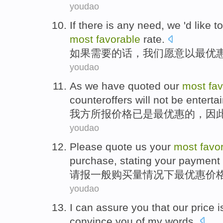
youdao
If
there is any
need
,
we
'd like
to
most
favorable
rate
.
如果
需要
的话，
我们
愿意
以
最
优
youdao
As
we
have quoted
our
most
fa
counteroffers
will not
be
enterta
我方
所报
价格
已
是
最
优惠
的，因
youdao
Please
quote us your
most
favo
purchase
,
stating
your
payment
请
报
一般
购买量
情况下
最
优惠
价
youdao
I
can assure
you
that
our
price
i
convince you of my words.