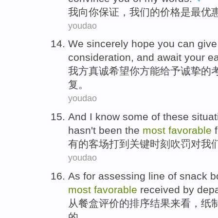
我
向
你
保证，
我们
的
价格
是
最
优
youdao
We
sincerely
hope
you
can
give
consideration
,
and
await
your
ea
我方
真诚
希望
你
方能
给予
诚挚
的
复
。
youdao
And I know
some
of
these situa
hasn't
been the
most
favorable
有的
客场打到关键
时刻
吹罚
对
我
youdao
As
for
assessing
line
of
snack
b
most
favorable
received by
dep
从
餐盒
评价
的
排序结果来看，纸
的。