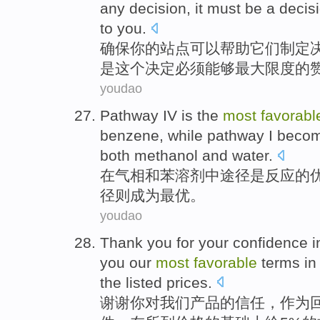
any
decision
,
it
must be
a
decis
to
you
.
确保
你
的
站点
可以
帮助
它们
制定
是这个
决定
必须
能够
最大
限度的
youdao
Pathway
IV
is
the
most
favorabl
benzene
,
while
pathway
I beco
both
methanol
and
water
.
在
气
相和
苯
溶剂中
途径
是
反应
的
径
则
成为
最
优
。
youdao
Thank you for
your
confidence
i
you
our
most
favorable
terms
in
the
listed
prices
.
谢谢
你对
我们
产品
的
信任
，
作为