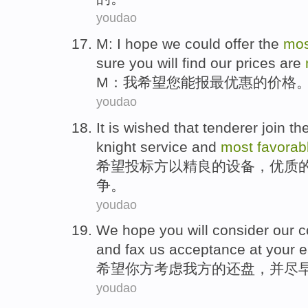
youdao
M
:
I
hope we
could
offer the
mos
sure
you
will find our
prices
are
M
：
我
希望
您
能
报
最
优惠
的
价格
youdao
It is
wished
that
tenderer
join
th
knight
service
and
most
favorab
希望
投标
方
以
精良的
设备
，
优质
争。
youdao
We hope
you
will
consider
our c
and
fax
us
acceptance
at your e
希望
你
方
考虑
我方
的还盘，
并
尽
youdao