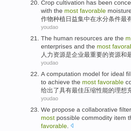
Crop
cultivation
has been
conce
with
the
most
favorable
moisture
作物
种植
日益
集中
在
水分
条件
最
youdao
The human
resources
are
the
m
enterprises
and
the
most
favora
人力
资源
是
企业
最
重要
的
资源
和
youdao
A
computation
model
for
ideal
fi
to achieve the
most
favorable
c
给出了
具有
最佳
压缩性能
的
理想
youdao
We
propose
a
collaborative
filt
most
possible
commodity
item
t
favorable
.