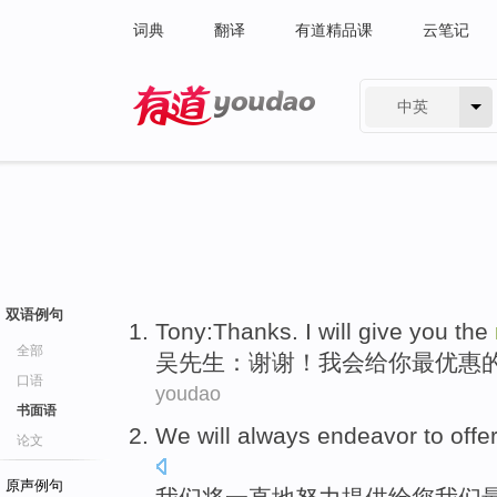
词典
翻译
有道精品课
云笔记
中英
有道 - 网易旗下搜索
双语例句
Tony
:
Thanks
.
I will
give
you
the
全部
吴先生
：
谢谢
！
我会
给
你
最
优惠
口语
youdao
书面语
We
will
always
endeavor to
offe
论文
原声例句