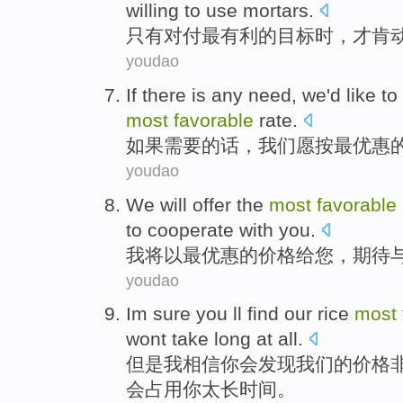
willing
to
use mortars
.
只有
对付
最
有利
的
目标
时，
才
肯
youdao
If
there is any
need
,
we
'd like
to
most
favorable
rate
.
如果
需要
的话，
我们
愿
按
最
优惠
youdao
We
will
offer
the
most
favorable
to
cooperate
with
you.
我
将
以
最
优惠
的
价格
给
您
，
期待
youdao
Im
sure
you
ll
find
our
rice
most
wont
take
long
at all.
但是我
相信
你
会
发现
我们
的
价格
会
占用你太长时间。