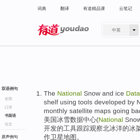
词典
翻译
有道精品课
云笔记
中英
有道 - 网易旗下搜索
双语例句
The
National
Snow
and
ice
Data
全部
shelf
using
tools
developed
by
口语
monthly
satellite
maps
going bac
书面语
美国
冰雪
数据
中心
(
National
Sno
论文
开发
的
工具
跟踪
观察
北冰洋
的
冰
作
卫星
地图。
原声例句