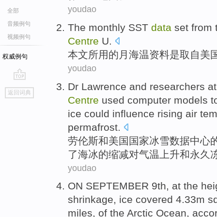
youdao
全部
音频例句
The
monthly
SST
data
set from
视频例句
Centre
U
.
本文所用的
月
海温
资料
是取自
美
权威例句
youdao
Dr Lawrence
and
researchers
a
go
返回词典
top
Centre
used
computer
models
t
ice
could
influence
rising
air te
permafrost
.
劳伦斯
和
美国
国家
冰雪
数据
中心
了
海冰
的
缩减对
气温
上升
和永久
youdao
ON
SEPTEMBER 9th
, at the he
shrinkage
,
ice
covered
4.33m
s
miles,
of
the Arctic
Ocean
,
accor