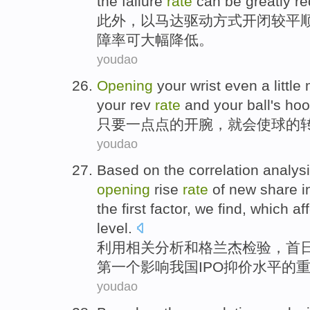
the
failure
rate
can be
greatly
r
此外
，
以
马达
驱动方式
开
闭
较
平
障率
可
大幅
降低。
youdao
Opening
your
wrist
even a little
your
rev
rate
and your
ball
's
hook
只要
一点点
的
开
腕
，
就会使
球
的
youdao
Based on the
correlation
analys
opening
rise
rate
of
new share i
the first
factor
, we
find
, which
af
level
.
利用
相关
分析
和
格兰杰
检验
，首
第一个
影响
我国
IPO
抑
价水平
的
youdao