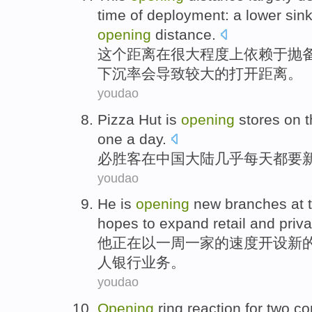
time
of
deployment:
a lower
sink
opening
distance
.
这个
距离
在很大程度上
依赖
于抛
下沉
率会导致
较大的
打开
距离。
youdao
Pizza Hut
is
opening
stores
on
one a
day
.
必胜客
在
中国
大陆
几乎
每天
都
要
youdao
He
is
opening
new
branches
at
hopes to
expand
retail
and
priva
他
正在
以一周
一家
的
速度
开设
新
人
银行业务
。
youdao
Opening
ring
reaction
for
two
co