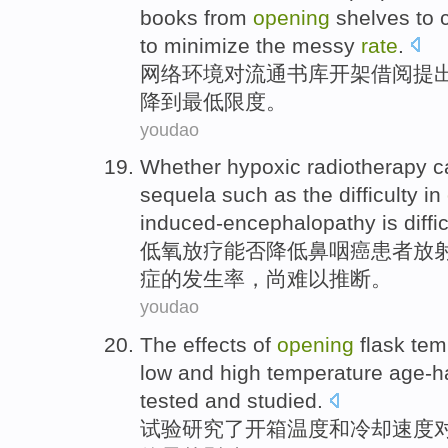
books from
opening
shelves to
to minimize
the
messy
rate
.
网络
环境
对
流通
书库开架
借阅
提
降到最低限度。
youdao
Whether
hypoxic
radiotherapy
c
sequela
such as
the
difficulty
in
induced-encephalopathy
is
diffi
低氧
放疗
能否
降低
鼻咽癌患者
放
症
的
发生率
，尚
难以
推断。
youdao
The
effects
of
opening
flask
tem
low
and high
temperature
age-h
tested
and
studied
.
试验
研究了
开箱
温度
和
冷却
速度