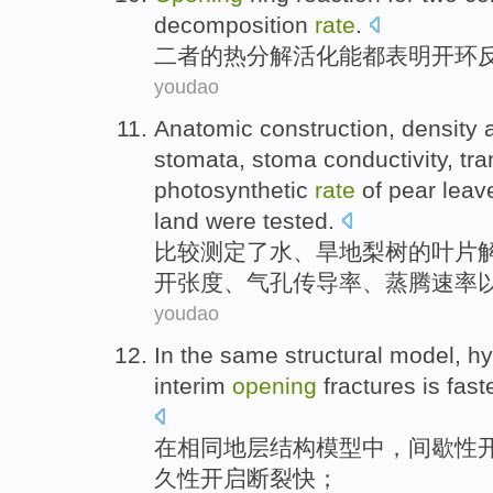
decomposition
rate
.
二者
的
热分解
活化能都表明
开
环
youdao
Anatomic
construction
,
density
stomata
,
stoma
conductivity
,
tra
photosynthetic
rate
of
pear
leav
land
were tested
.
比较
测定
了水、
旱地
梨树
的
叶片
开
张度
、气孔
传导率
、
蒸腾
速率
youdao
In
the
same
structural
model
,
hy
interim
opening
fractures
is
fast
在
相同
地层结构
模型
中
，间歇性
久性
开启断裂
快
；