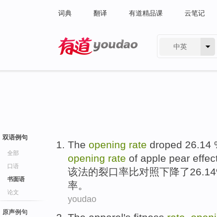
词典
翻译
有道精品课
云笔记
中英
有道 - 网易旗下搜索
双语例句
The
opening
rate
droped
26.14 
全部
opening
rate
of
apple pear
effec
口语
该法的
裂口
率
比对照
下降
了
26.
书面语
率。
论文
youdao
原声例句