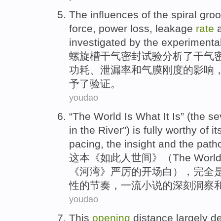
The
influences
of the
spiral
gro
force
,
power loss
,
leakage
rate
investigated
by
the
experimenta
螺旋
槽
干气密封
试验
分析
了干
气
功耗
、
泄漏
率
和气
膜
刚度
的
影响
予了
验证
。
youdao
“The
World
Is
What
It
Is” (
the
se
in the River”)
is
fully
worthy
of
it
pacing
, the
insight
and
the path
这本《如此人
世间
》（
The
Worl
《
河湾
》
严厉
的
开场白
），
完全
性
的
节奏
，
一流
小说的深刻
洞察
youdao
This
opening
distance
largely
d