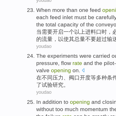
youdao
When
more than
one
feed
open
each
feed inlet
must
be carefull
the
total
capacity
of the
conveyo
当
需要
开启
一个
以上
进料
口时，
的
流量
，以
使
其
总量
不要
超过
输
youdao
The
experiments
were carried o
pressure
,
flow
rate
and
the
pilo
valve
opening
on.
在
不同
压力
、
阀
口
开度等多种条
了
试验研究
。
youdao
In addition
to
opening
and closi
without
too much momentum
th