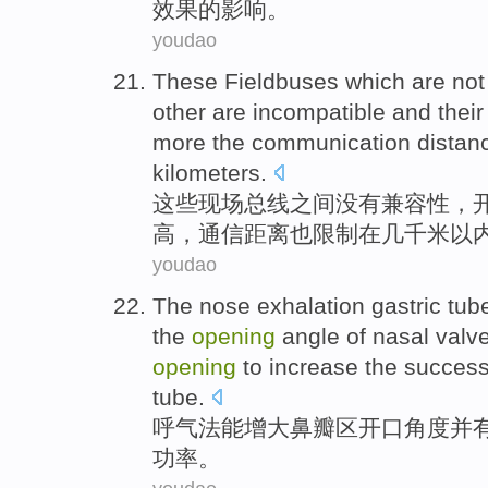
效果
的
影响。
youdao
These
Fieldbuses
which
are not
other are incompatible
and
their
more the
communication
distan
kilometers
.
这些
现场总线之间
没有
兼容性，
高
，
通信
距离
也
限制
在
几千米以
youdao
The nose
exhalation
gastric tub
the
opening
angle
of
nasal
valv
opening
to
increase
the
succes
tube
.
呼气
法
能
增大
鼻
瓣
区
开口
角度
并
功率
。