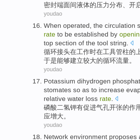
密封
端面间
液体
的
压力
分布
、
开
youdao
When
operated, the
circulation
rate
to be
established
by
openin
top
section
of
the
tool
string
.
循环
接头
在
工作
时在
工具
管柱
的
于是能够
建立
较大
的循环
流量
。
youdao
Potassium
dihydrogen
phospha
stomates
so as to
increase
evap
relative
water
loss
rate
.
磷酸
二氢
钾
有
促进
气孔
开张
的
作
应
增大
。
youdao
Network
environment
proposes