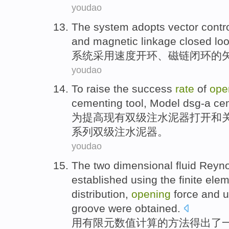
youdao
The
system
adopts
vector
contr
and
magnetic
linkage
closed
lo
系统
采用
速度
开
环
、
磁
链
闭环
的
youdao
To
raise
the
success
rate
of
ope
cementing tool, Model
dsg-a
ce
为
提高
现有双
级
注
水泥
器
打开
和
系列双级注水泥器。
youdao
The two
dimensional
fluid
Reyno
established
using the
finite
elem
distribution
,
opening
force
and
u
groove
were
obtained
.
用
有限元
数值计算
的
方法
得出了