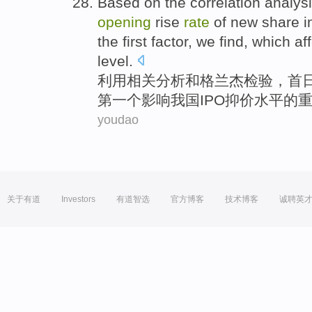
Based on the
correlation
analys
opening
rise
rate
of
new share i
the first
factor
, we
find
, which
af
level
.
利用
相关
分析
和
格兰杰
检验
，首
第一个
影响
我国
IPO
抑
价水平
的
youdao
关于有道
Investors
有道智选
官方博客
技术博客
诚聘英