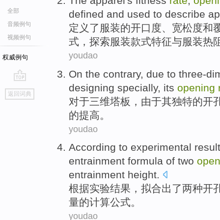
The
apparel
's
fitness
rate
,
open
全部
defined
and used to describe
ap
音频例句
定义
了
服装
的开口度、宽松度
和
视频例句
式，探索服装款式特征与服装
热
youdao
权威例句
On the contrary,
due to
three-di
designing
specially
,
its
opening
go
返回词典
top
对于
三维塔
板，
由于
其
独特
的
开
的
提高
。
youdao
According to
experimental
resul
entrainment
formula
of
two
open
entrainment
height
.
根据
实验
结果
，
拟合
出了
两种
开
量
的
计算公式
。
youdao