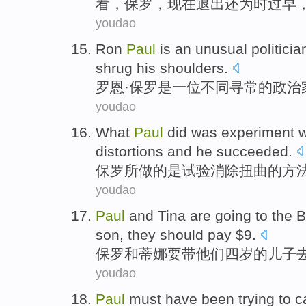
看
，
保罗
，
现在
退出
还
为时
过早
youdao
Ron
Paul
is
an
unusual
politicia
shrug
his
shoulders
.
罗恩
·
保罗
是
一位
不同寻常
的
政治
youdao
What
Paul
did
was
experiment
w
distortions
and
he
succeeded
.
保罗
所做
的
是
试验
消除
扭曲
的
方
youdao
Paul
and
Tina
are going to
the 
son
,
they
should
pay
$
9
.
保罗
和
蒂娜
要
带
他们
四岁
的
儿子
youdao
Paul
must have
been
trying to
c