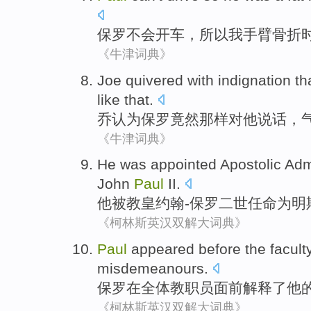
保罗
不会
开车
，
所以
我
手臂
骨折
《牛津词典》
Joe
quivered with
indignation th
like that
.
乔
认为
保罗
竟然
那样
对
他
说话
，
《牛津词典》
He
was
appointed
Apostolic
Admi
John
Paul
II
.
他
被
教皇
约翰-
保罗
二世
任命为
明
《柯林斯英汉双解大词典》
Paul
appeared
before
the facult
misdemeanours
.
保罗
在
全体
教职员
面前
解释
了
他
《柯林斯英汉双解大词典》