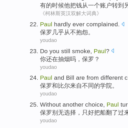
有的时候
他
把
钱
从
一
个
账户
转
到
《柯林斯英汉双解大词典》
P
aul
hardly ever complained.
保
罗几乎从不抱怨。
youdao
D
o you still smoke,
Paul
?
你
还在抽烟吗，保罗？
youdao
P
aul
and Bill are from different 
保
罗和比尔来自不同的学院。
youdao
W
ithout another choice,
Paul
tur
保
罗别无选择，只好把船翻了过
youdao