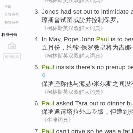
《柯林斯英汉双解大词典》
全部
Jones
had
set out
to intimidate
音频例句
琼斯
曾
试图
威胁
并
控制保罗。
视频例句
《柯林斯英汉双解大词典》
权威例句
In May
,
Pope
John
Paul
is to
be
五月份
，约翰·
保罗
教皇
将为吉娜
go
《柯林斯英汉双解大词典》
返回词典
top
Paul
insists
there's no
prenup
b
保罗
坚称
他
与
海瑟•
米尔斯
之间
没
《柯林斯英汉双解大词典》
Paul
asked
Tara
out to
dinner
bu
保罗
邀请
塔拉
外出
吃饭
，
但
遭到
《牛津词典》
Paul
can't
drive
so
he
was a fat