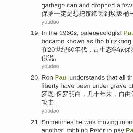
garbage
can and
dropped
a few
保罗
一定
是
想
把废纸
丢
到
垃圾桶
youdao
In
the 1960
s
,
paleoecologist
Pa
became
known as
the
blitzkrieg
在
20世纪60
年代
，
古生态学家
保
假说
。
youdao
Ron
Paul
understands
that
all
t
liberty
have been under
grave
a
罗恩
·
保罗
明白
，几十
年来
，
自由
攻击
。
youdao
Sometimes
he
was moving
mon
another
,
robbing
Peter to pay
Pa