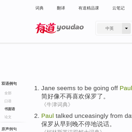
词典
翻译
有道精品课
云笔记
中英
有道 - 网易旗下搜索
双语例句
Jane
seems to
be going
off
Pau
全部
简
好像
不再
喜欢
保罗
了。
口语
《牛津词典》
书面语
Paul
talked
unceasingly from d
论文
保罗
从早到晚不停
地
说话
。
原声例句