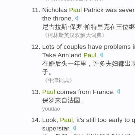
Nicholas
Paul
Patrick
was
seve
the
throne
.
尼古拉斯·
保罗
·
帕特里克
在
王位
继
《柯林斯英汉双解大词典》
Lots of
couples
have
problems
Take Ann
and
Paul
.
在
婚后
头一
年里
，
许多
夫妇
都
出
子
。
《牛津词典》
Paul
comes from
France
.
保罗
来自
法国
。
youdao
Look
,
Paul
,
it
's still
too
early
to q
superstar
.