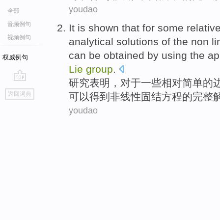
youdao
全部
音频例句
It is
shown that
for
some
relativ
视频例句
analytical
solutions
of
the
non li
can be
obtained
by
using the
ap
权威例句
Lie
group
.
研究
表明
，
对于
一些
相对
简单
的
go
返回词典
可以
得到
非线性
固结
方程
的
完整
top
youdao