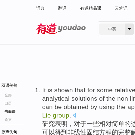
词典
翻译
有道精品课
云笔记
中英
有道 - 网易旗下搜索
双语例句
It is
shown that
for
some
relativ
全部
analytical
solutions
of
the
non li
口语
can be
obtained
by
using the
ap
书面语
Lie
group
.
论文
研究
表明
，
对于
一些
相对
简单
的
可以
得到
非线性
固结
方程
的
完整
原声例句