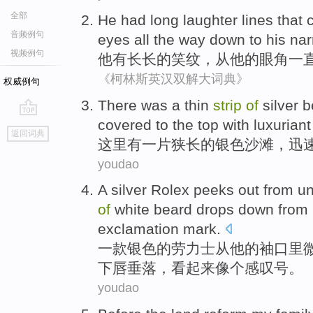
全部
He
had
long
laughter
lines
that 
音频例句
eyes
all
the way down
to
his
na
视频例句
他
有
长长的
笑纹
，
从
他
的
眼角
一
《柯林斯英汉双解大词典》
权威例句
There
was
a
thin
strip
of
silver
b
covered to
the top
with
luxuriant
go
返回词典
top
这里
有
一
片狭长的
银色
沙滩
，
迅
youdao
A
silver
Rolex peeks out
from
un
of
white
beard
drops down from
exclamation mark
.
一
款
银色
的
劳力士
从
他
的
袖口
里
下唇
垂落，看起来
像
个
感叹号
。
youdao