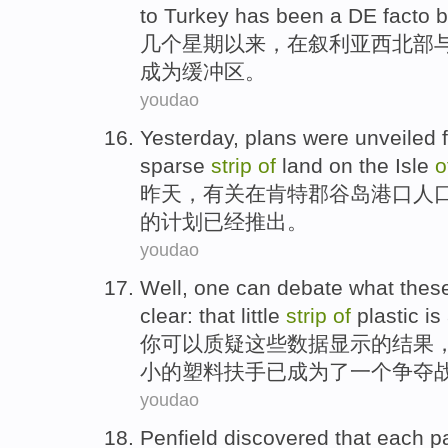
to
Turkey
has been a DE
facto
b
几个
星期以来，
在
叙利亚
西北部
成为缓冲区。
youdao
Yesterday
,
plans
were
unveiled
f
sparse
strip
of
land
on the
Isle
o
昨天
，有关
在
肯特郡
谷岛
港口人
的
计划
已经
推出
。
youdao
Well, one
can
debate what
thes
clear: that
little
strip
of
plastic
is
你
可以
质疑
这些
数据
显示
的
结果
小的
塑料
扶手
已
成为了一个
争夺
youdao
Penfield
discovered that
each
p