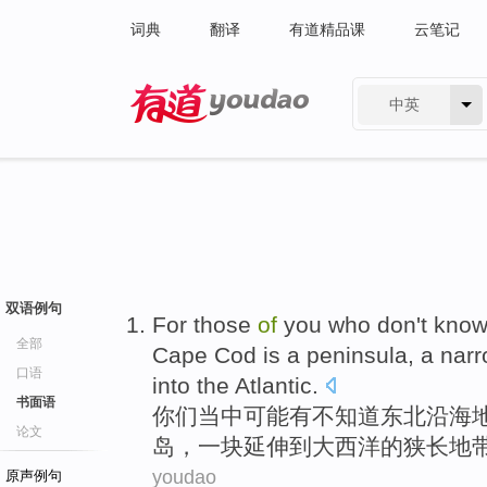
词典
翻译
有道精品课
云笔记
中英
有道 - 网易旗下搜索
双语例句
For
those
of
you
who
don't
kno
全部
Cape Cod
is
a
peninsula
, a
nar
口语
into
the Atlantic
.
书面语
你们
当中
可能有
不
知道
东北
沿海
论文
岛
，一块
延伸
到
大西洋
的
狭长
地
youdao
原声例句