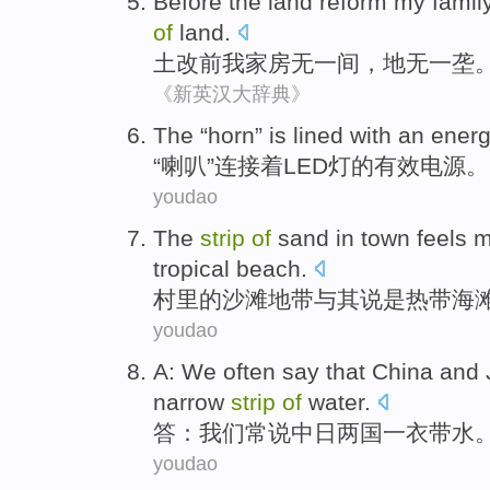
Before
the
land
reform
my famil
of
land.
土改
前
我家
房
无一间，
地
无一
垄
《新英汉大辞典》
The “
horn
”
is lined
with an energ
“
喇叭
”
连接
着
LED
灯
的
有效电源。
youdao
The
strip
of
sand
in town feels m
tropical
beach
.
村里
的
沙滩
地带
与其说是热带海
youdao
A
:
We
often
say that
China and 
narrow
strip
of
water.
答
：
我们
常
说
中日
两国
一衣带水
youdao