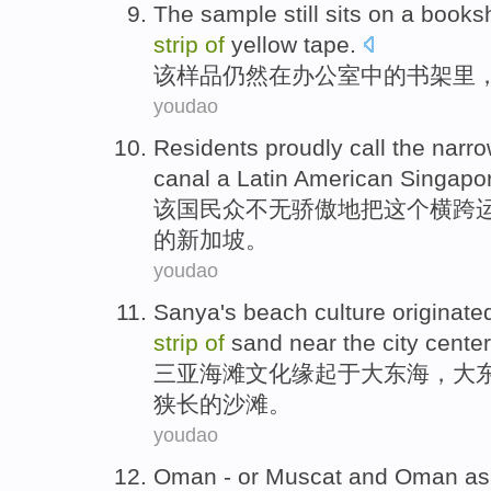
The
sample
still
sits
on
a
booksh
strip
of
yellow
tape
.
该
样品
仍然
在
办公室
中的
书架里
youdao
Residents
proudly
call
the
narr
canal
a Latin
American
Singapo
该国民众
不无骄傲地
把
这个
横跨
的新加坡。
youdao
Sanya
's
beach
culture
originate
strip
of
sand
near
the city center
三亚
海滩
文化
缘起于
大东海
，大
狭长的
沙滩
。
youdao
Oman
-
or
Muscat
and
Oman a