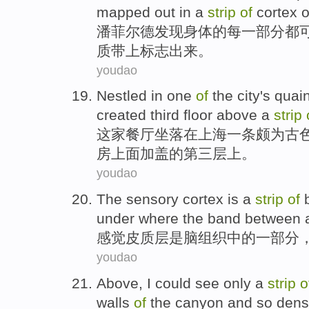
mapped
out
in
a
strip
of
cortex
o
潘
菲尔德
发现
身体
的
每
一部分
都
质
带上标志
出来
。
youdao
Nestled
in
one
of
the city's
quain
created
third
floor
above
a
strip
这家餐厅坐落
在
上海
一
条颇为
古
房
上面
加盖的
第三
层
上。
youdao
The
sensory
cortex
is
a
strip
of
b
under
where the band between
感觉
皮质层
是
脑组织
中的一部分
youdao
Above,
I
could
see
only
a
strip
o
walls
of
the
canyon
and so
den