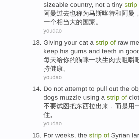
sizeable
country
,
not
a
tiny
strip
阿曼
过去
也
称为
马斯喀特
和
阿曼
一个
相当
大的
国家
。
youdao
Giving
your
cat
a
strip
of
raw me
keep
his
gums
and
teeth
in goo
每天
给
你
的
猫咪
一
块生肉
去
咀嚼
持健康。
youdao
Do not
attempt to
pull
out
the
ob
dogs
muzzle
using
a
strip
of
clo
不要
试图
把
东西
拉
出来
，
而是
用
住。
youdao
For weeks
,
the
strip
of
Syrian
la