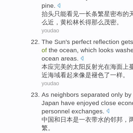
pine.
抬头
只能
看见
一
长条
繁星
密布
的
么
近
，
黄松林
长得那么
茂密
。
youdao
The
Sun
's
perfect
reflection get
of
the
ocean
, which
looks
washe
ocean
areas
.
本
应
完美
的
太阳
反射光
在
海面
上
近
海域
看起来
像是
褪色
了一样。
youdao
As neighbors
separated only by
Japan
have enjoyed
close
econ
personnel
exchanges
.
中国
和
日本
是
一衣带水
的
邻邦
，
繁
。