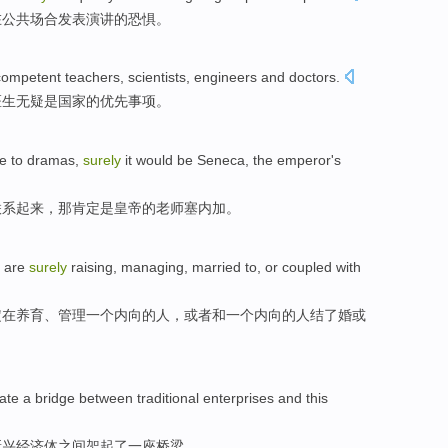
在
公共场合
发表
演讲
的
恐惧
。
competent
teachers
,
scientists
,
engineers
and
doctors
.
医生
无疑
是
国家
的
优先事项
。
e
to
dramas
,
surely
it would
be
Seneca
, the
emperor's
联系起来，那
肯定
是
皇帝
的老师
塞
内加。
u
are
surely
raising
,
managing
,
married
to,
or
coupled
with
定
在养育
、
管理
一
个内向的人，
或者
和
一个内向的人
结了婚
或
ate
a
bridge
between
traditional
enterprises
and
this
新兴
经济体
之间
架起
了一
座
桥梁
。