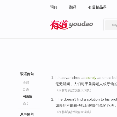
词典
翻译
有道精品课
中
有道 - 网易旗下搜索
双语例句
It
has
vanished
as
surely
as one's
bel
全部
毫无疑问
，
人们对于
圣诞
老人
或
牙
仙
口语
《柯林斯英汉双解大词典》
书面语
If
he
doesn't
find
a
solution
to his
pro
论文
如果
他
不能
很快
找到
解决
问题
的办法
《柯林斯英汉双解大词典》
原声例句