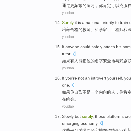
通过
更
频繁
的
练习
，
你
肯定
可以
克服
youdao
Surely
it is
a
national
priority
to
train
培养
合格
的
教师
、
科学家
、
工程师
和
youdao
If
anyone
could
safely attach
his
nam
tutor
.
如果
有人
能
把
他
的
名字
安全地
与
戏剧
youdao
If
you
're not
an
introvert
yourself, yo
one
.
如果
你
自己
不是
一
个
内向
的人，你
肯
在约会。
youdao
Slowly
but
surely
,
these
platforms
cre
emerging
economy
.
这些
平台
缓慢
而
坚定
地在
传统
企业
和