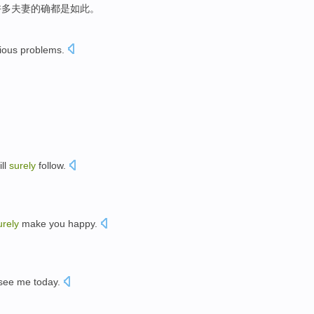
许多
夫妻
的确
都
是
如此
。
rious problems.
ill
surely
follow.
urely
make you happy.
 see me today.