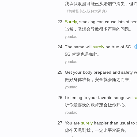
我
承认
浪漫
可能
已
从
婚姻
中
消失，
但
《柯林斯英汉双解大词典》
S
urely
, smoking can cause lots of se
当
然，吸烟会导致很多严重的问题。
youdao
T
he same will
surely
be true of 5G.
5
G 肯定也是如此。
youdao
G
et your body prepared and safety w
做
好身体准备，安全就会随之而来。
youdao
L
istening to your favorite songs will
s
听
你最喜欢的歌肯定会让你开心。
youdao
Y
ou are
surely
happier than usual to
你
今天见到我，一定比平常高兴。