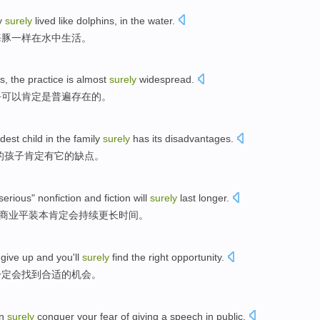
y
surely
lived
like
dolphins, in
the water
.
海豚一样
在
水中
生活
。
s
,
the
practice
is
almost
surely
widespread
.
乎
可以肯定是
普遍存在
的。
ldest
child
in the
family
surely
has
its
disadvantages
.
的
孩子
肯定
有
它
的
缺点
。
serious
"
nonfiction
and
fiction
will
surely
last
longer
.
商业
平装本
肯定
会
持续
更长时间
。
give up
and
you
'll
surely
find
the
right
opportunity
.
一定
会
找到
合适
的
机会
。
n
surely
conquer your
fear
of
giving a speech
in
public
.