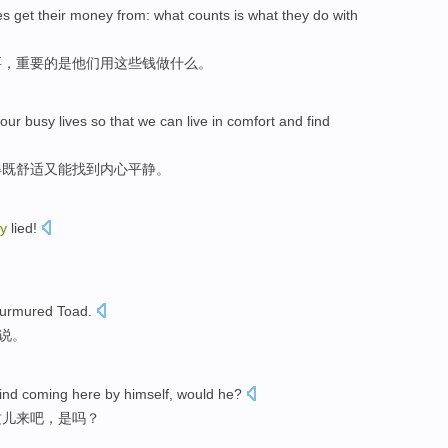
es
get
their
money
from
: what
counts
is
what
they
do
with
要
，
重要
的
是
他们
用
这些
钱
做什么
。
our
busy
lives
so
that we can live in
comfort
and
find
得
既舒适
又
能找到
内心
平静
。
ly
lied!
urmured
Toad
.
说
。
ind
coming
here
by himself, would he?
这儿
来吧，是吗？