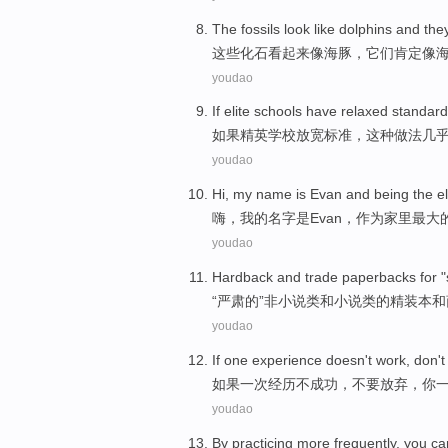
The fossils
look
like
dolphins
and
the
这些
化石
看起来
像
海豚
，
它们
肯定
像
youdao
If
elite
schools
have relaxed
standard
如果
精英
学校
放宽
标准
，
这种
做法
几
youdao
Hi
,
my
name
is
Evan
and
being
the
e
嗨
，
我
的
名字
是
Evan
，
作为
家里
最大
youdao
Hardback
and
trade
paperbacks for
"
“
严肃的
”非
小说
类
和
小说
类的
精装本
和
youdao
If
one
experience
doesn
't
work
,
don't
如果
一次
经历
不
成功
，
不要
放弃
，
你
youdao
By
practicing
more
frequently
,
you
ca