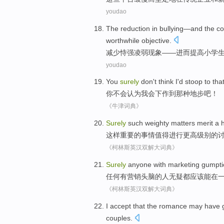
youdao
The
reduction
in
bullying
—
and the c
worthwhile
objective
.
减少
恃强凌弱现象
——
进而
提高
小学
youdao
You
surely
don't
think
I'd
stoop
to that
你
不会
认为
我会
下作
到那种地步吧！
《牛津词典》
Surely
such
weighty
matters
merit
a 
这样
重要
的
事情
值得进行
更高
级别
的
《柯林斯英汉双解大词典》
Surely
anyone
with
marketing
gumpti
任何
有
营销
头脑的人无疑都
应该
能
在
《柯林斯英汉双解大词典》
I
accept that
the
romance
may
have
couples
.