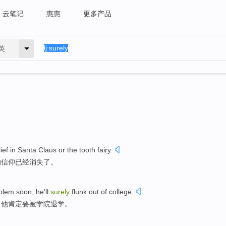
云笔记
惠惠
更多产品
英
ief
in
Santa Claus
or
the
tooth
fairy
.
的信仰
已经
消失了
。
blem
soon
,
he
'll
surely
flunk
out of college.
，他
肯定
要被学院退学。