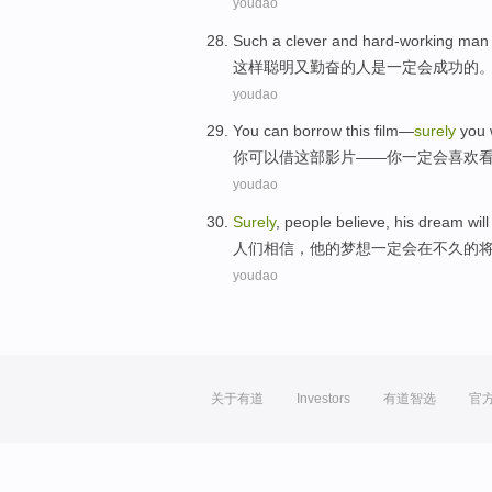
youdao
S
uch a clever and hard-working ma
这
样聪明又勤奋的人是一定会成功的
youdao
Y
ou can borrow this film—
surely
you w
你
可以借这部影片——你一定会喜欢
youdao
S
urely
, people believe, his dream will
人
们相信，他的梦想一定会在不久的
youdao
关于有道
Investors
有道智选
官