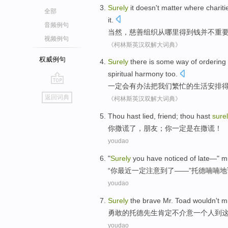
Surely
it
doesn't
matter
where
chariti
全部
it
.
音频例句
当然
，
慈善组织
从
哪里
得到
钱
并不
重
视频例句
《柯林斯英汉双解大词典》
权威例句
Surely
there is
some way
of
ordering
spiritual
harmony too
.
一定会
有
办法
把
我们
繁忙
的
生活安排
go
返回词典
《柯林斯英汉双解大词典》
top
Thou
hast
lied
,
friend
; thou hast
sure
你
撒谎
了，
朋友
；你
一定是
在撒谎！
youdao
"
Surely
you
have
noticed
of late—"
m
“
你
最近一定
注意到了
——”
托德
喃喃地
youdao
Surely
the
brave
Mr.
Toad
wouldn't
m
勇敢
的
托德
先生
肯定
不
介意
一个人
到
youdao