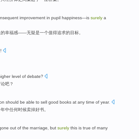
onsequent
improvement
in pupil
happiness
—
is
surely
a
生
的
幸福感
——
无疑
是
一个
值得追求
的
目标
。
!
higher
level
of
debate
?
讨论
吧？
on
should be
able to
sell
good books
at
any
time
of
year
.
一年中
任何
时候
卖掉
好书
。
gone out
of
the
marriage
,
but
surely
this
is
true
of many