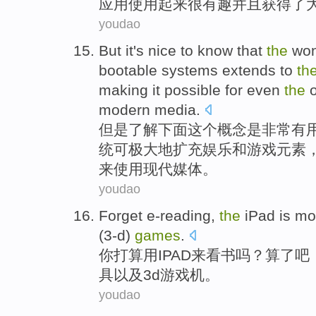
应用
使用
起来
很
有趣并且获得了
youdao
But
it's
nice
to know
that
the
won
bootable
systems
extends
to
th
making
it
possible
for
even
the
o
modern
media
.
但是
了解
下面这个
概念
是
非常有
统
可极大地
扩充
娱乐和游戏元素
来
使用
现代
媒体。
youdao
Forget e-reading
,
the
iPad
is
mor
(
3-d
)
games
.
你打算
用
IPAD
来看书吗？
算了
吧，
具
以及
3d游戏机。
youdao