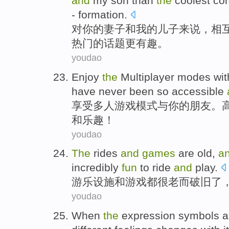
and
my
son
than
the
coolest
co
- formation.
对
你
的
妻子
和
我
的
儿子
来说，
相
热门的话题
更
有趣
。
youdao
Enjoy
the
Multiplayer
modes
wit
have never
been
so
accessible
享受
多人游戏
模式
与
你
的
朋友
。
和
乐趣！
youdao
The
rides
and
games
are
old
,
a
incredibly
fun
to ride
and
play.
游乐
设施
和
游戏
都很
老
而
破旧了
youdao
When
the
expression
symbols
a