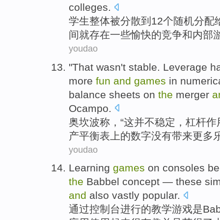
colleges
.
学生
整体
被
分散
到
12个
随机
分配
间
就
存在
一些
愉快
的
竞争
和
内部
youdao
"
That
wasn't
stable
.
Leverage
h
more
fun
and
games
in
numerica
balance sheets
on
the
merger
a
Ocampo
.
奥坎波
称
，“
这
并不
稳定
，
杠杆作
产
平衡表
上
的
数字
没有
带来
更多
youdao
Learning
games
on consoles
be
the
Babbel
concept
—
these
si
and
also vastly
popular
.
通过
控制台
进行
的
教学
游戏
是
Bab