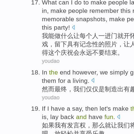
What
can
I
do
to
make
people
l
in,
make
people remember
this
memorable
snapshots
,
make
pe
this
party!
我
能
做什么
让
每个
人
一
进门就
开
戏
，留下具有
记念
性的
照片
，让
得这个庆祝会
永远不要
结束。
youdao
In
the
end
however
,
we
simply
g
them
for a living
.
然而
最终
，
我们
仅仅是
制造出
有
youdao
If
I
have
a
say
,
then
let
's
make
t
is,
lay
back
and
have
fun
.
如果
我
有
发言权
，
那么
就让
我们
吧，
放
轻松并享受乐趣。