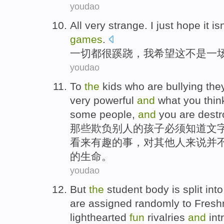
youdao
All
very
strange
.
I
just hope
it
isn
games
.
一切都
很
蹊跷
，
我
希望
这
不是
一
youdao
To
the
kids
who are
bullying
the
very
powerful
and
what
you
thin
some people
,
and
you
are destr
那些
欺负
别人
的
孩子
必须
知道
文
看来
有趣
的事，
对
其他人来说并
的生命。
youdao
But
the
student
body
is
split
into
are
assigned
randomly
to
Fres
lighthearted
fun
rivalries
and
int