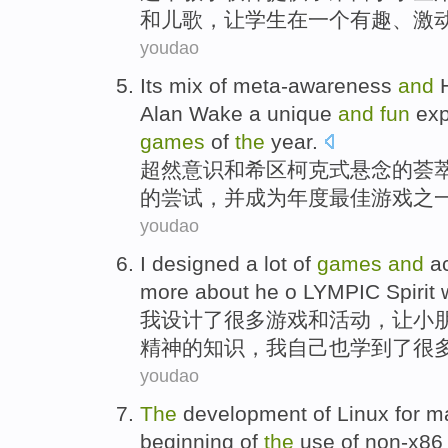
和
儿歌
，
让
学生
在
一个
有趣
、
激
youdao
Its mix
of
meta-awareness
and
Alan Wake
a
unique
and
fun
ex
games
of
the
year
.
超然
意识
和
希区柯克式
悬念
的
荟
的
尝试
，
并
成为年度
最佳
游戏
之
youdao
I
designed
a
lot
of
games
and
ac
more
about
he
o
LYMPIC
Spirit 
我
设计
了
很多
游戏
和
活动
，
让
小
精神
的知识，我
自己
也学到了
很
youdao
The
development
of
Linux
for
m
beginning of
the
use
of non-x86