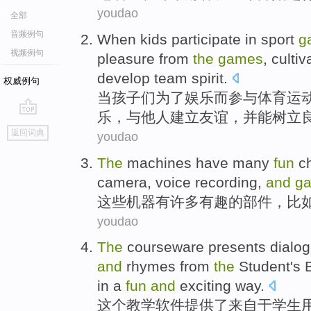
youdao
全部
音频例句
When
kids
participate in
sport
g
视频例句
pleasure
from
the
games
,
cultiv
develop
team
spirit
.
权威例句
当
孩子们
为了
娱乐而
参与
体育
运
乐
，
与
他人
建立
友谊
，
并
能树立
go
返回词典
youdao
top
T
he
machines have many
fun
ch
camera, voice recording,
and
g
这
些机器有许多有趣的部件，比
youdao
The
courseware
presents
dialo
and
rhymes
from
the
Student
's
B
in
a
fun
and
exciting
way
.
这个
教学
软件提供了
来自
于学生