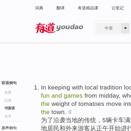
词典
翻译
有道精品课
云笔记
中英
有道 - 网易旗下搜索
双语例句
In keeping
with
local
tradition
lo
全部
fun
and
games
from
midday
, w
口语
the
weight of
tomatoes
move int
书面语
the
town
.
论文
为了
沿袭
当地
的
传统
，
5
辆卡车满
地
居民
和
外来游客
从
正午
开始进
原声例句