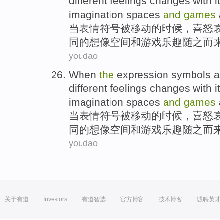
different feelings
changes
with
i
imagination
spaces
and
games
当
表情
符号
被
移动
的
时候，喜怒
同
的
想像
空间
和
游戏
乐趣
随之而
youdao
When
the
expression
symbols
a
different feelings
changes
with
i
imagination
spaces
and
games
当
表情
符号
被
移动
的
时候，喜怒
同
的
想像
空间
和
游戏
乐趣
随之而
youdao
关于有道
Investors
有道智选
官方博客
技术博客
诚聘英