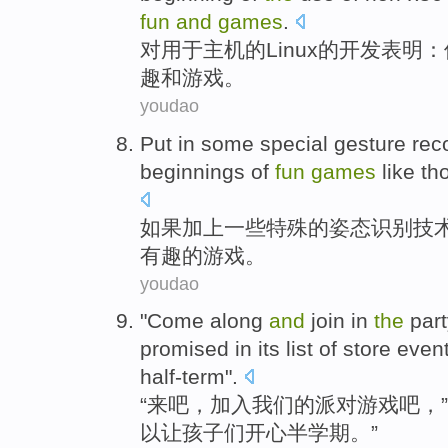
fun
and
games
.
对用于
主机
的
Linux
的
开发
表明：
趣
和
游戏。
youdao
Put in
some
special
gesture
rec
beginnings
of
fun
games
like
tho
如果加上
一些
特殊
的
姿态
识别
技
有趣
的
游戏
。
youdao
"
Come
along
and
join in
the
par
promised in its
list
of store
even
half-term
".
“
来
吧，
加入
我们
的
派对
游戏
吧，”
以
让
孩子
们
开心半学期。”