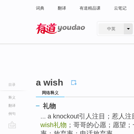
词典
翻译
有道精品课
云笔记
中英
有道 - 网易旗下搜索
a wish
目录
网络释义
释义
礼物
翻译
例句
... a knockout引人注目
wish
礼物
；哥哥的心愿；愿望；一个心
go
率；放弃率；电话放弃率 ...