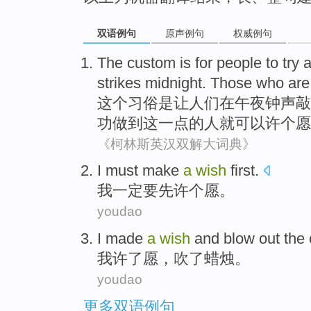
双语例句
原声例句
权威例句
The
custom
is
for
people
to
try
a
strikes
midnight
.
Those who are
这个
习俗
是
让
人们
在
午夜钟声
敲
功
做到这一点的人就
可以
许
个
愿
《柯林斯英汉双解大词典》
I
must
make
a
wish
first
.
我
一定要
先
许
个
愿
。
youdao
I
made
a
wish
and
blow out
the
我
许了
愿
，
吹
了
蜡烛
。
youdao
更多双语例句