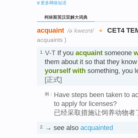
更多
网络短语
柯林斯英汉双解大词典
acquaint
CET4 TE
/əˈkweɪnt/
acquaints )
V-T
If you
acquaint
someone
w
1.
them about it so that they know 
yourself with
something, you 
[正式]
Have steps been taken to acq
例：
to apply for licenses?
已经采取措施让饲养动物者
→ see also
acquainted
2.