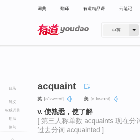
词典
翻译
有道精品课
云笔记
中英
有道 - 网易旗下搜索
acquaint
目录
英
[əˈkweɪnt]
美
[əˈkweɪnt]
释义
v. 使熟悉，使了解
权威词典
用法
[ 第三人称单数 acquaints 现在分词 a
例句
过去分词 acquainted ]