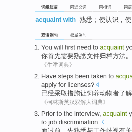
词组短语
同近义词
同根词
词语
acquaint with
熟悉；使认识，使
双语例句
权威例句
You
will first
need to
acquaint
yo
你
首先
需要
熟悉
文件
归档方法。
《牛津词典》
Have
steps
been taken
to
acqua
apply for
licenses
?
已经
采取措施
让
饲养动物
者
了解
《柯林斯英汉双解大词典》
Prior
to
the interview
,
acquaint
y
to
job
discrimination
.
面试
前
，先
熟悉
与
工作
歧视
有关