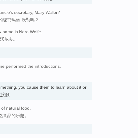
uncle's secretary, Mary Waller?
的秘书玛丽·沃勒吗？
y name is Nero Wolfe.
·沃尔夫。
ne performed the introductions.
mething, you cause them to learn about it or
使初次接触
 of natural food.
然食品的乐趣。