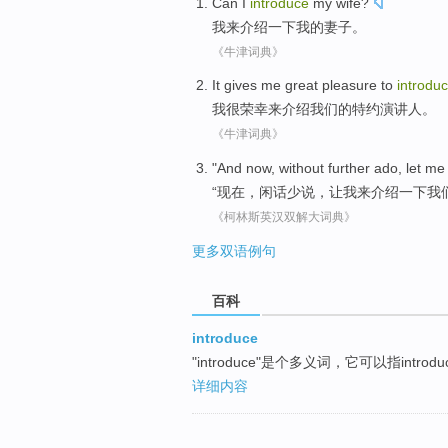
Can
I
introduce
my
wife
?
我
来介绍一下
我
的
妻子
。
《牛津词典》
It gives
me
great
pleasure
to
introdu
我
很荣幸
来
介绍
我们
的
特约
演讲人
。
《牛津词典》
"
And now
,
without further ado
,
let
me
“
现在
，
闲话
少说，
让
我
来介绍一下
我
《柯林斯英汉双解大词典》
更多双语例句
百科
introduce
"introduce"是个多义词，它可以指introd
详细内容