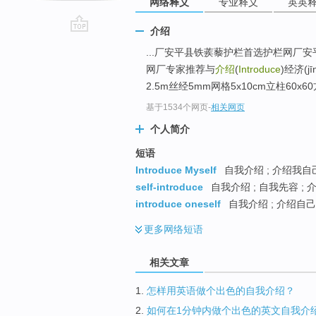
网络释义
专业释义
英英
介绍
go
...厂安平县铁蒺藜护栏首选护栏网厂
top
网厂专家推荐与
介绍
(
Introduce
)经济(j
2.5m丝经5mm网格5x10cm立柱60x6
基于1534个网页
-
相关网页
个人简介
短语
Introduce Myself
自我介绍 ; 介绍我自己
self-introduce
自我介绍 ; 自我先容 ; 
introduce oneself
自我介绍 ; 介绍自己
更多
网络短语
相关文章
1.
怎样用英语做个出色的自我介绍？
2.
如何在1分钟内做个出色的英文自我介