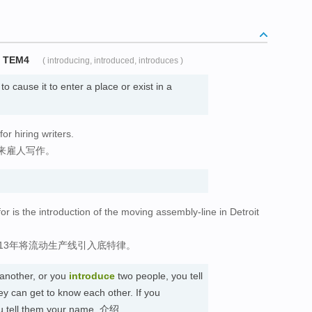
 TEM4
( introducing, introduced, introduces )
 cause it to enter a place or exist in a
r hiring writers.
来雇人写作。
r is the introduction of the moving assembly-line in Detroit
13年将流动生产线引入底特律。
another, or you
introduce
two people, you tell
y can get to know each other. If you
u tell them your name. 介绍