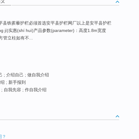
释义
安平县铁蒺藜护栏必须首选安平县护栏网厂以上是安平县护栏
īng jì)实惠(shí huì)产品参数(parameter)：高度1.8m宽度
0方管立柱如有不...
 ; 介绍自己 ; 做自我介绍
介绍 ; 新手报到
 ; 自我先容 ; 作自我介绍
绍？