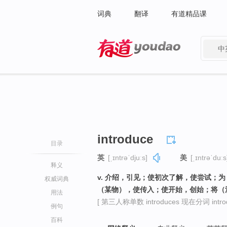
词典
翻译
有道精品课
中
有道 - 网易旗下搜索
introduce
目录
英
[ˌɪntrəˈdjuːs]
美
[ˌɪntrəˈduːs
释义
v. 介绍，引见；使初次了解，使尝试；
权威词典
（某物），使传入；使开始，创始；将（
用法
[ 第三人称单数 introduces 现在分词 introdu
例句
百科