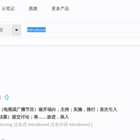
云笔记
惠惠
更多产品
英
]
为（电视或广播节目）做开场白，主持；实施，推行；首次引入
法案）提交讨论；将……放进，添入
cing 过去式 introduced 过去分词 introduced ]