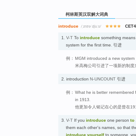
柯林斯英汉双解大词典
introduce
CET4
/ˌɪntrəˈdjuːs/
1.
V-T
To
introduce
something means to
system for the first time. 引进
例：
MGM introduced a new system fo
米高梅公司引进了一项新的制度
2.
introduction
N-UNCOUNT
引进
例：
What he is better remembered fo
in 1913.
他更加令人铭记在心的是曾在19
3.
V-T
If you
introduce
one person
to
them each other's names, so that the
introduce
yourself
to someone, yo