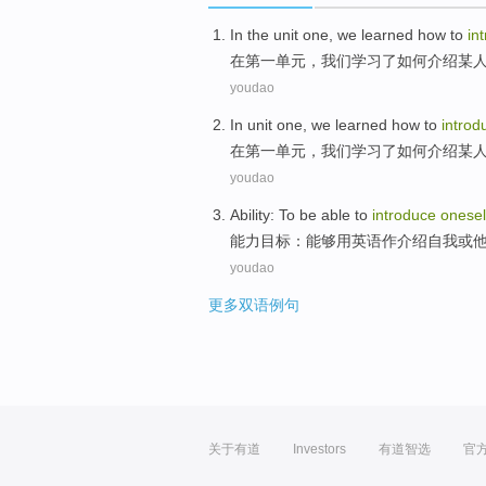
In
the unit
one,
we
learned
how to
in
在
第一
单元，
我们
学习了
如何
介绍
某
youdao
In
unit
one,
we
learned
how to
introd
在
第一
单元
，
我们
学习了
如何
介绍
某
youdao
Ability
:
To be able to
introduce
onesel
能力目标
：
能够
用英语作介绍
自我
或
youdao
更多双语例句
关于有道
Investors
有道智选
官