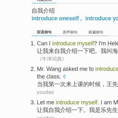
自我介绍
introduce oneself
,
introduce y
双语例句
原声例句
权威例句
Can
I
introduce
myself
?
I
'm
Hel
让
我
来自我
介绍
一下吧。我
叫
海
《牛津词典》
M
r. Wang asked me to
introduc
the class.
当
我第一次来上课的时候，王先
youdao
Let
me
introduce
myself
.
I
am
M
让
我
自我介绍
一下。
我
是
乐
先生
youdao