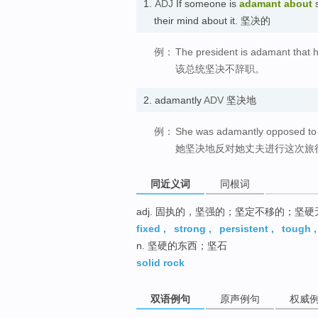
1.
ADJ
If someone is
adamant
about
s
their mind about it. 坚决的
例：
The president is adamant that he
该总统坚决不辞职。
2.
adamantly
ADV
坚决地
例：
She was adamantly opposed to h
她坚决地反对她丈夫进行这次旅
同近义词
同根词
adj. 固执的，坚强的；坚定不移的；坚
fixed
,
strong
,
persistent
,
tough
n. 坚硬的东西；坚石
solid rock
双语例句
原声例句
权威