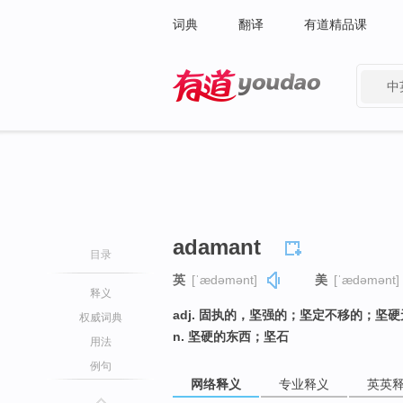
词典
翻译
有道精品课
中
有道 - 网易旗下搜索
adamant
目录
英
[ˈædəmənt]
美
[ˈædəmənt]
释义
adj. 固执的，坚强的；坚定不移的；坚
权威词典
n. 坚硬的东西；坚石
用法
例句
网络释义
专业释义
英英