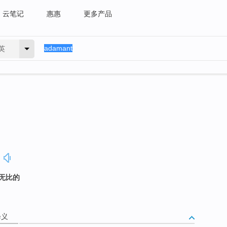
云笔记
惠惠
更多产品
英
硬无比的
释义