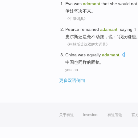
Eva
was
adamant
that
she
would not
伊娃
坚决
不
来
。
《牛津词典》
Pearce
remained
adamant
, saying "
I
皮尔斯
还是
毫不动摇
，说：“
我
没
碰
他
《柯林斯英汉双解大词典》
China
was equally
adamant
.
中国
也
同样的固执。
youdao
更多双语例句
关于有道
Investors
有道智选
官