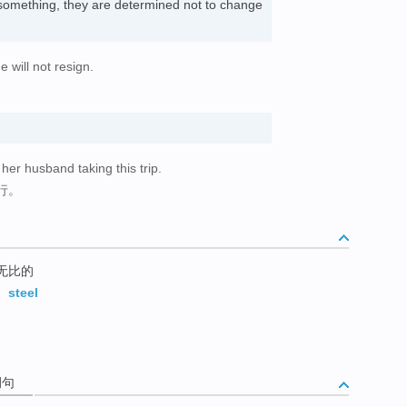
omething, they are determined not to change
 will not resign.
er husband taking this trip.
行。
硬无比的
,
steel
例句