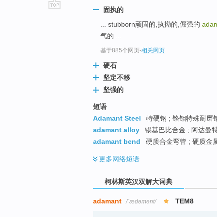
固执的
go
... stubborn顽固的,执拗的,倔强的
ada
top
气的 ...
基于885个网页
-
相关网页
硬石
坚定不移
坚强的
短语
Adamant Steel
特硬钢 ; 铬钼特殊耐磨
adamant alloy
锡基巴比合金 ; 阿达曼
adamant bend
硬质合金弯管 ; 硬质金
更多
网络短语
柯林斯英汉双解大词典
adamant
TEM8
/ˈædəmənt/