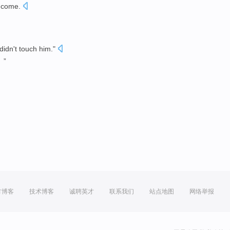
come
.
didn't
touch
him
."
。”
方博客
技术博客
诚聘英才
联系我们
站点地图
网络举报