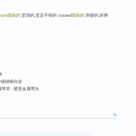
mant
固执的
;坚强的,坚定不移的 cussed
固执的
;乖僻的;坏脾
钢
特锡锑铜合金
属弯管 ; 硬质金属弯头