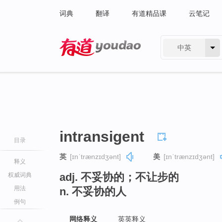
词典
翻译
有道精品课
云笔记
中英
有道 - 网易旗下搜索
intransigent
目录
英
[ɪnˈtrænzɪdʒənt]
美
[ɪnˈtrænzɪdʒənt]
释义
adj. 不妥协的；不让步的
权威词典
用法
n. 不妥协的人
例句
网络释义
英英释义