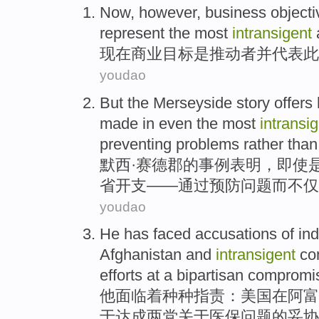
Now
, however,
business
objecti
represent
the most
intransigent
现在
商业
目标
是
推动者
并
代表
此
youdao
But
the Merseyside
story offers
made in
even
the most
intransi
preventing
problems
rather
than
默
西·赛德郡的事例表明，
即使
省开支
——
通过
预防
问题
而
不仅
youdao
He
has faced
accusations
of in
Afghanistan
and
intransigent
co
efforts at
a
bipartisan
compromi
他
面临
着
种种指责
：
美国
在
阿富
于
达成
两党
关于
医保问题的妥协