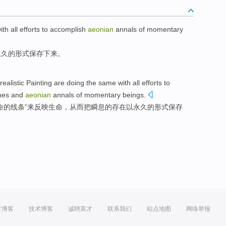
ith
all efforts to
accomplish
aeonian
annals
of
momentary
永久的形式保存下来。
realistic
Painting
are
doing the same with all
efforts to
ines
and
aeonian
annals
of
momentary
beings.
命
的
线条
”来反映生命，从而把
瞬息
的存在以
永久
的
形式保存
方博客
技术博客
诚聘英才
联系我们
站点地图
网络举报