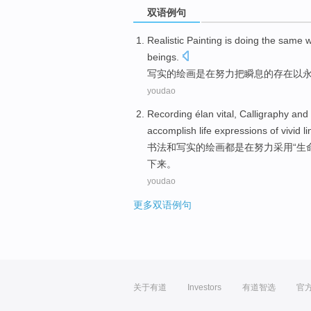
双语例句
Realistic
Painting
is
doing the same w
beings.
写实
的
绘画
是
在
努力
把
瞬息
的存在以
youdao
Recording élan vital,
Calligraphy
and
accomplish
life
expressions
of
vivid
l
书法
和
写实
的
绘画
都是
在
努力
采用“
生
下来。
youdao
更多双语例句
关于有道
Investors
有道智选
官