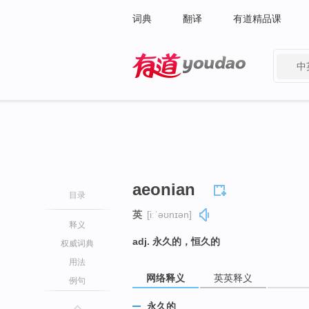
词典
翻译
有道精品课
中
有道 - 网易旗下搜索
aeonian
目录
英
[iːˈəʊnɪən]
释义
adj. 永久的，恒久的
权威词典
用法
网络释义
英英释义
例句
永久的