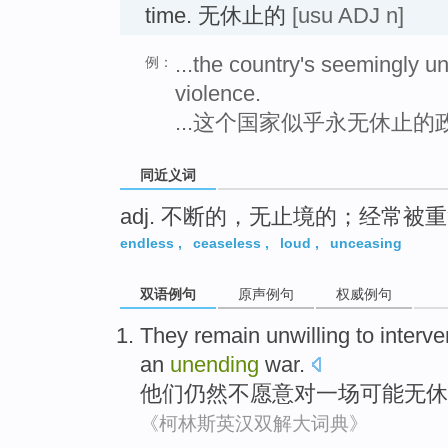
time. 无休止的
[usu ADJ n]
...the country's seemingly un
例：
violence.
...这个国家似乎永无休止
同近义词
adj. 不断的，无止境的；经常被
endless
,
ceaseless
,
loud
,
unceasing
双语例句
原声例句
权威例句
They
remain
unwilling to
interv
an
unending
war
.
他们
仍然
不
愿意
对
一场
可能
无休
《柯林斯英汉双解大词典》