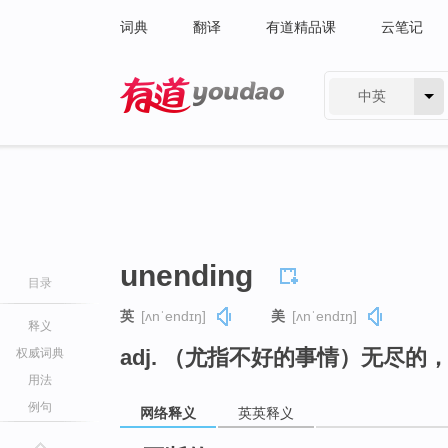
词典
翻译
有道精品课
云笔记
中英
有道 - 网易旗下搜索
unending
目录
英
[ʌnˈendɪŋ]
美
[ʌnˈendɪŋ]
释义
adj. （尤指不好的事情）无尽的
权威词典
用法
例句
网络释义
英英释义