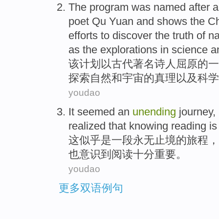
T
he program was named after a
poet Qu Yuan and shows the C
efforts to discover the truth of 
as the explorations in science a
该
计划以古代著名诗人屈原的一
探索自然和宇宙的真理以及科学
youdao
It
seemed
an
unending
journey
,
realized
that knowing
reading
i
这
似乎
是
一
段永无止境
的
旅程
，
也
意识到
阅读
十分
重要
。
youdao
更多双语例句