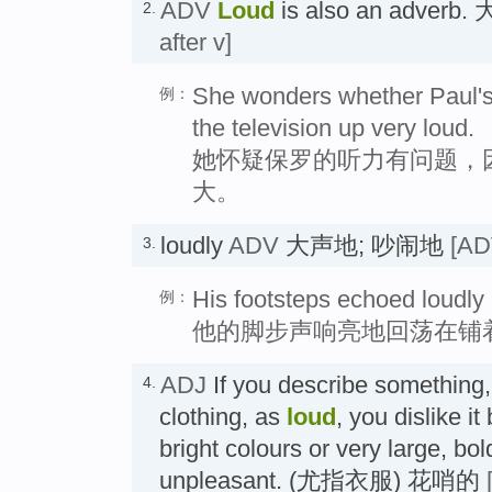
ADV
Loud
is also an adver
2.
after v]
She wonders whether Paul's
例：
the television up very loud.
她怀疑保罗的听力有问题，
大。
loudly
ADV
大声地; 吵闹地
[AD
3.
His footsteps echoed loudly in
例：
他的脚步声响亮地回荡在铺
ADJ
If you describe something, 
4.
clothing, as
loud
, you dislike i
bright colours or very large, bo
unpleasant. (尤指衣服) 花哨的