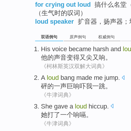
for crying out loud
搞什么名堂
（生气时的叹词）
loud speaker
扩音器，扬声器；
双语例句
原声例句
权威例句
His
voice
became
harsh
and
lo
他
的
声音
变得又
尖
又
响
。
《柯林斯英汉双解大词典》
A
loud
bang
made
me
jump
.
砰
的
一
声巨响吓
我
一跳。
《牛津词典》
She
gave
a
loud
hiccup
.
她
打了
一个
响
嗝
。
《牛津词典》