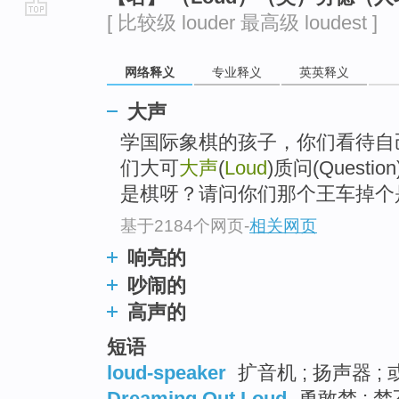
[ 比较级 louder 最高级 loudest ]
go
top
网络释义
专业释义
英英释义
大声
学国际象棋的孩子，你们看待自己
们大可
大声
(
Loud
)质问(Questi
是棋呀？请问你们那个王车掉个
基于2184个网页
-
相关网页
响亮的
吵闹的
高声的
短语
loud-speaker
扩音机 ; 扬声器 ;
Dreaming Out Loud
勇敢梦 ; 梦