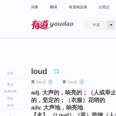
词典
翻译
有道精品课
云笔记
中英
有道 - 网易旗下搜索
loud
目录
英
[laʊd]
美
[laʊd]
释义
adj. 大声的，响亮的；（人或
权威词典
用法
的，坚定的；（衣服）花哨的
例句
adv. 大声地，响亮地
【名】 （Loud）（英）劳德（人