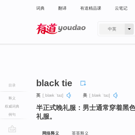
词典
翻译
有道精品课
云笔记
中英
有道 - 网易旗下搜索
black tie
目录
英
[ˌblæk ˈtaɪ]
美
[ˌblæk ˈtaɪ]
释义
半正式晚礼服：男士通常穿着黑
权威词典
例句
礼服。
网络释义
英英释义