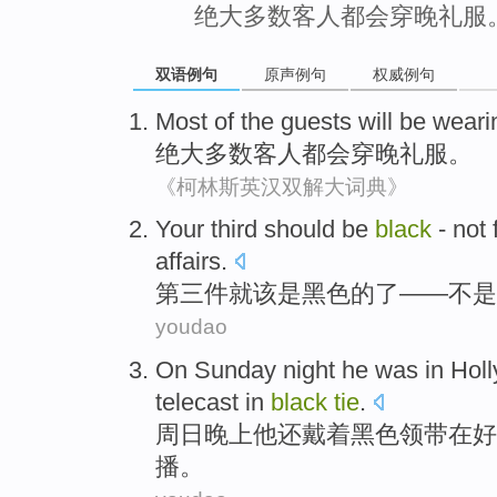
绝大多数客人都会穿晚礼服
双语例句
原声例句
权威例句
Most
of the
guests
will be
weari
绝大
多数
客人
都会
穿
晚礼服。
《柯林斯英汉双解大词典》
Your third
should
be
black
-
not
affairs.
第三
件
就该
是
黑色
的了——
不是
youdao
On Sunday
night
he
was
in
Hol
telecast
in
black
tie
.
周日
晚上
他
还戴
着
黑色
领带
在
好
播
。