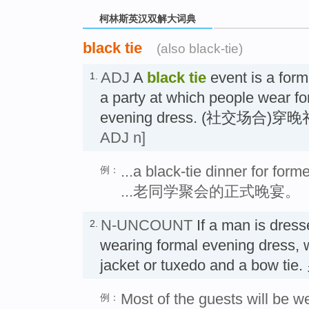
柯林斯英汉双解大词典
black tie
(also black-tie)
ADJ
A
black tie
event is a form
1.
a party at which people wear fo
evening dress. (社交场合)
ADJ n]
...a black-tie dinner for form
例：
...老同学聚会的正式晚宴。
N-UNCOUNT
If a man is dress
2.
wearing formal evening dress, 
jacket or tuxedo and a bow 
Most of the guests will be we
例：