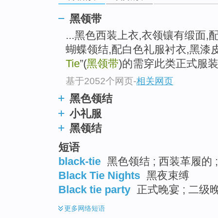
go
top
黑领带
...黑色西装上衣,衣领镶有缎面
蝴蝶领结,配白色礼服衬衣,黑漆皮
Tie
”(
黑领带
)的需穿此类正式服
基于2052个网页
-
相关网页
黑色领结
小礼服
黑领结
短语
black-tie
黑色领结 ; 西装革履的 ;
Black Tie Nights
黑夜束缚
Black tie party
正式晚宴 ; 二级晚
更多
网络短语